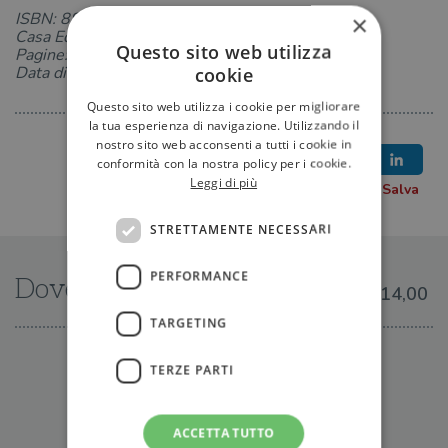
ISBN: 8850251882
×
Casa Editrice: TEA
Questo sito web utilizza
Pagine: 368
Data di uscita: 18-10-2018
cookie
Questo sito web utilizza i cookie per migliorare
la tua esperienza di navigazione. Utilizzando il
nostro sito web acconsenti a tutti i cookie in
conformità con la nostra policy per i cookie.
Leggi di più
STRETTAMENTE NECESSARI
PERFORMANCE
Dove trovarlo
€14,00
TARGETING
IN LIBRERIA
TERZE PARTI
ACCETTA TUTTO