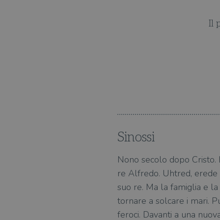
Il
toria vera.
Sinossi
Nono secolo dopo Cristo. L
re Alfredo. Uhtred, erede
suo re. Ma la famiglia e la
tornare a solcare i mari. P
feroci. Davanti a una nuov