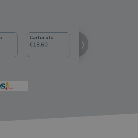
o
Cartonato
ebook
€18.60
€5.99