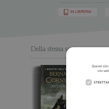
IN LIBRERIA
Della stessa serie
Questo sito 
sito web
STRETTA