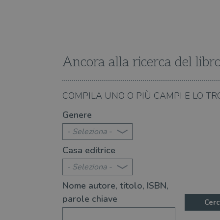
Ancora alla ricerca del libr
08.08.2026
COMPILA UNO O PIÙ CAMPI E LO TR
te 2026: 370 novità consigliate
Libri da leggere nell'e
Genere
- Seleziona -
Casa editrice
- Seleziona -
Nome autore, titolo, ISBN,
parole chiave
Cerc