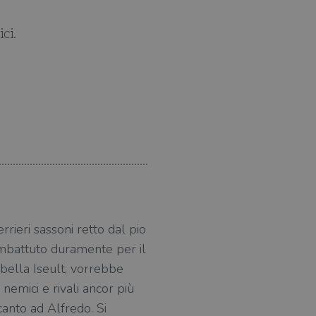
ci.
Sembra d
rieri sassoni retto dal pio
ombattuto duramente per il
 bella Iseult, vorrebbe
 nemici e rivali ancor più
canto ad Alfredo. Si