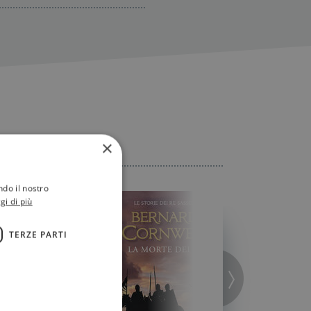
×
ndo il nostro
gi di più
TERZE PARTI