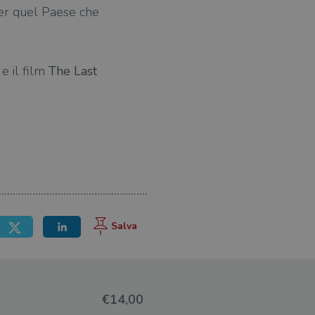
per quel Paese che
m
e il film
The Last
€14,00