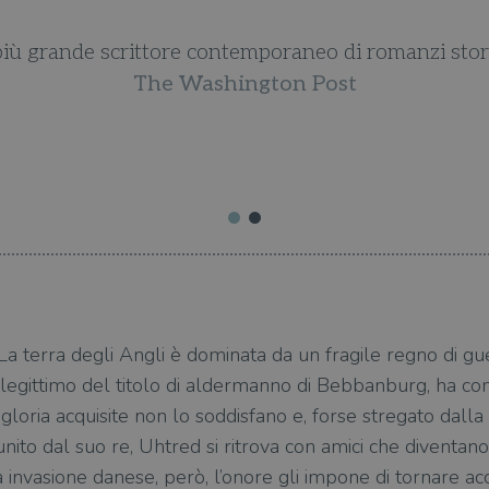
 più grande scrittore contemporaneo di romanzi stori
The Washington Post
a terra degli Angli è dominata da un fragile regno di guer
 legittimo del titolo di aldermanno di Bebbanburg, ha c
 gloria acquisite non lo soddisfano e, forse stregato dalla
unito dal suo re, Uhtred si ritrova con amici che diventano
a invasione danese, però, l’onore gli impone di tornare ac