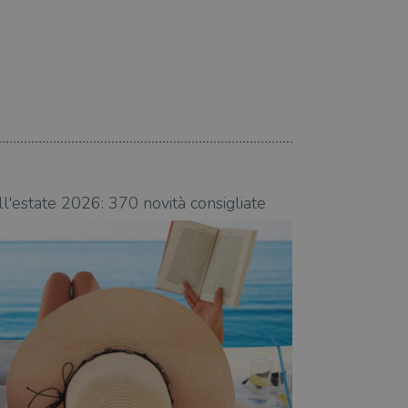
08.08.2026
ll'estate 2026: 370 novità consigliate
Libri da leggere