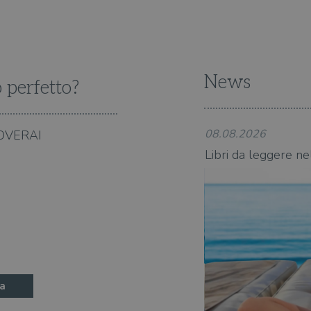
News
o perfetto?
08.08.2026
OVERAI
state 2026: 370 novità consigliate
Libri da leggere ne
a