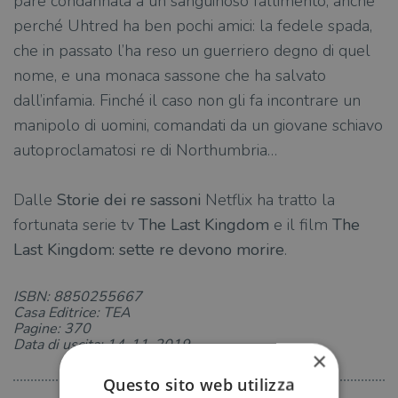
pare condannata a un sanguinoso fallimento, anche
perché Uhtred ha ben pochi amici: la fedele spada,
che in passato l’ha reso un guerriero degno di quel
nome, e una monaca sassone che ha salvato
dall’infamia. Finché il caso non gli fa incontrare un
manipolo di uomini, comandati da un giovane schiavo
autoproclamatosi re di Northumbria…
Dalle
Storie dei re sassoni
Netflix ha tratto la
fortunata serie tv
The Last Kingdom
e il film
The
Last Kingdom: sette re devono morire
.
ISBN: 8850255667
Casa Editrice: TEA
Pagine: 370
Data di uscita: 14-11-2019
×
Questo sito web utilizza