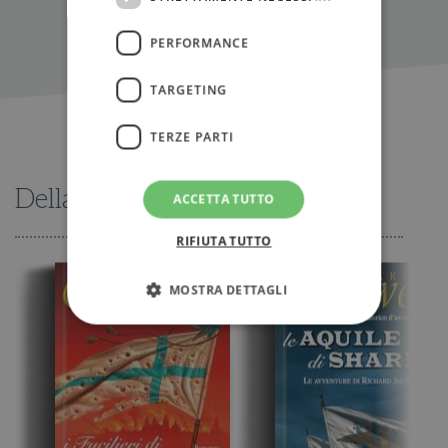
PERFORMANCE
TARGETING
TERZE PARTI
Della stessa serie
ACCETTA TUTTO
RIFIUTA TUTTO
MOSTRA DETTAGLI
Strettamente necessari
Performance
Targeting
Terze parti
I cookie strettamente necessari consentono le
funzionalità principali del sito web come