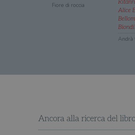
Ritan
Fiore di roccia
Alice 
Bello
Biondi
Andrà 
Ancora alla ricerca del libr