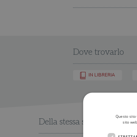
Dove trovarlo
IN LIBRERIA
Questo sito 
Della stessa serie
sito web
STRETTA