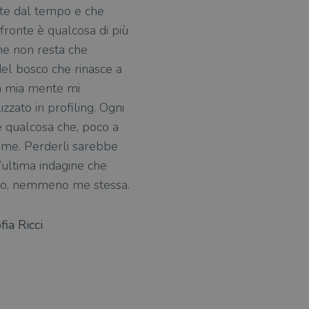
lte dal tempo e che
 fronte è qualcosa di più
me non resta che
del bosco che rinasce a
la mia mente mi
zzato in profiling. Ogni
’è qualcosa che, poco a
r me. Perderli sarebbe
’ultima indagine che
suno, nemmeno me stessa.
ia Ricci