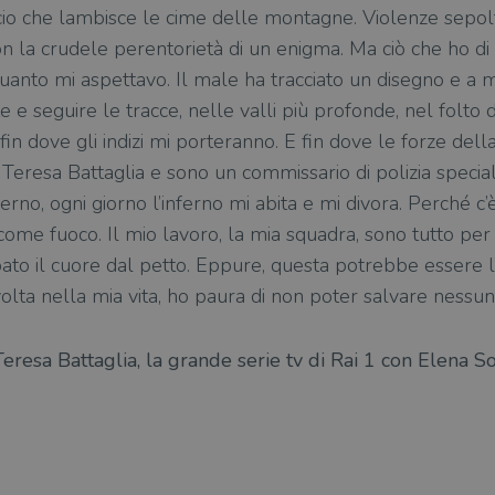
accio che lambisce le cime delle montagne. Violenze sepo
on la crudele perentorietà di un enigma. Ma ciò che ho di
uanto mi aspettavo. Il male ha tracciato un disegno e a 
 e seguire le tracce, nelle valli più profonde, nel folto 
fin dove gli indizi mi porteranno. E fin dove le forze del
eresa Battaglia e sono un commissario di polizia speciali
erno, ogni giorno l’inferno mi abita e mi divora. Perché c
ome fuoco. Il mio lavoro, la mia squadra, sono tutto pe
ato il cuore dal petto. Eppure, questa potrebbe essere l
 volta nella mia vita, ho paura di non poter salvare nes
eresa Battaglia, la grande serie tv di Rai 1 con Elena Sof