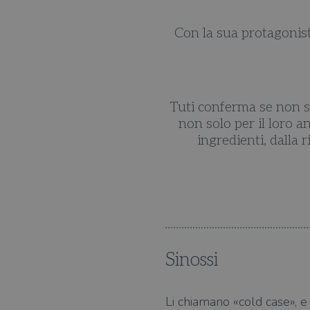
emerge su tutto è la diade
Con la sua protagonista,
re.
ato perfino dal Times.
Tuti conferma se non sup
non solo per il loro 
ingredienti, dalla
Sinossi
Li chiamano «cold case», e 