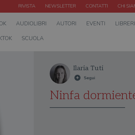
RIVISTA
NEWSLETTER
CONTATTI
CHI SI
OOK
AUDIOLIBRI
AUTORI
EVENTI
LIBRER
KTOK
SCUOLA
Ilaria Tuti
Ninfa dormient