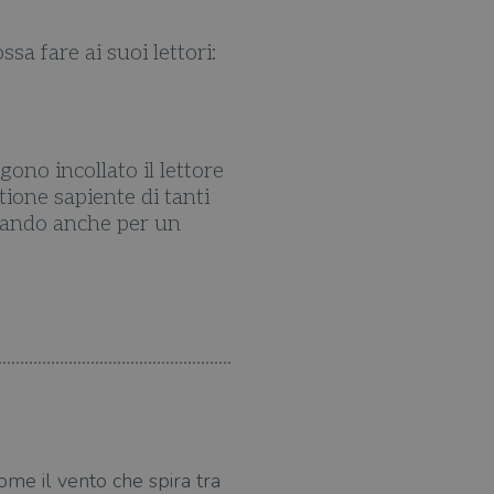
ssa fare ai suoi lettori:
È brava Ilaria Tuti a non
attenzione che de
gono incollato il lettore
Con "Ninfa dormiente" Il
ione sapiente di tanti
scegliendo un'originale a
ssando anche per un
come il vento che spira tra