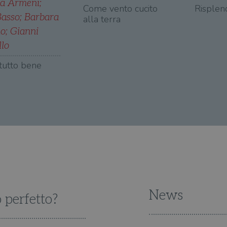
na Armeni
;
Come vento cucito
Risplen
Basso
;
Barbara
alla terra
mo
;
Gianni
llo
tutto bene
News
o perfetto?