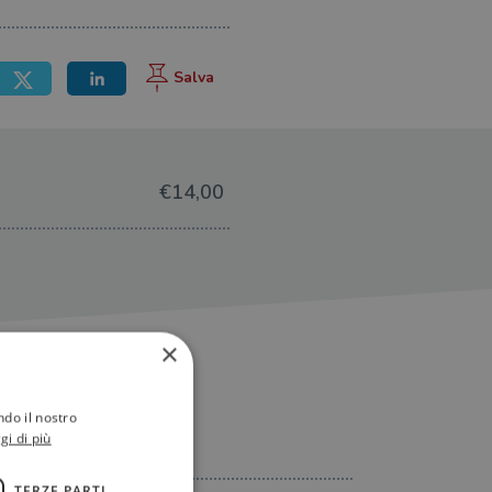
€14,00
×
ndo il nostro
gi di più
TERZE PARTI