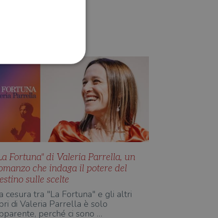
NARRATIVA
Elena Marinelli
ione dell'account. Il sito
 pagina di login. Il
 Web è impostato per
La Fortuna" di Valeria Parrella, un
omanzo che indaga il potere del
sito
estino sulle scelte
sito
a cesura tra "La Fortuna" e gli altri
ibri di Valeria Parrella è solo
te per il dominio corrente.
pparente, perché ci sono …