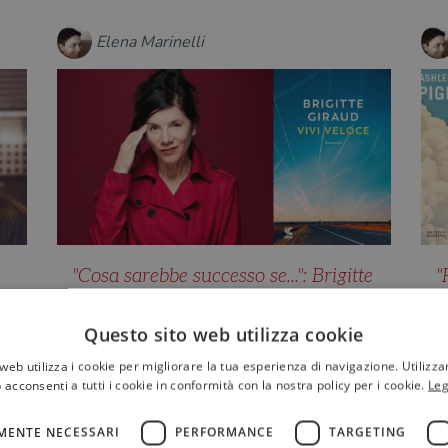
Elena Marinelli
"Cosa sarebbe successo se...": Brigitte
"
Giraud e il bisogno di trovare un
v
senso al lutto
"
Questo sito web utilizza cookie
P
"Vivi veloce" (libro vincitore del
web utilizza i cookie per migliorare la tua esperienza di navigazione. Utilizza
r
Premio Goncourt 2022) di Brigitte
 acconsenti a tutti i cookie in conformità con la nostra policy per i cookie.
Leg
Giraud è la storia delle due r…
MENTE NECESSARI
PERFORMANCE
TARGETING