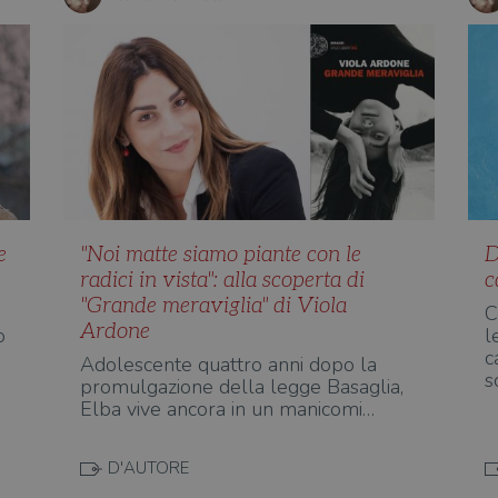
e
"Noi matte siamo piante con le
D
radici in vista": alla scoperta di
c
"Grande meraviglia" di Viola
C
Ardone
o
l
c
Adolescente quattro anni dopo la
s
promulgazione della legge Basaglia,
Elba vive ancora in un manicomi…
D'AUTORE