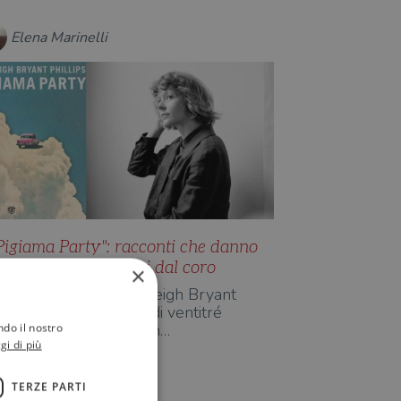
Elena Marinelli
Pigiama Party": racconti che danno
oce a esistenze fuori dal coro
×
Pigiama Party" di Ashleigh Bryant
hillips è una raccolta di ventitré
ndo il nostro
acconti in cui si muovon…
gi di più
TERZE PARTI