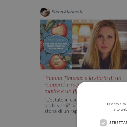
Elena Marinelli
Tatiana Țîbuleac e la storia di un
rapporto irrecuperabile tra una
madre e un figlio
"L’estate in cui mia madre ebbe gli
Questo sito 
occhi verdi" di Tatiana Țîbuleac è la
sito web
storia di un rapporto…
STRETTA