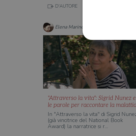
D'AUTORE
Elena Marinelli
I cookie strettamente necessa
web non può essere utilizza
Nome
wordpress_test_cookie
"Attraverso la vita": Sigrid Nunez e
le parole per raccontare la malatti
wordpress_sec_[hash]
In "Attraverso la vita" di Sigrid Nune
wordpress_logged_in_[ha
(già vincitrice del National Book
Award) la narratrice si r…
CookieScriptConsent