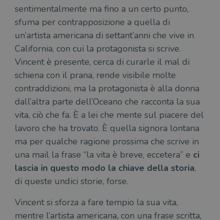
sentimentalmente ma fino a un certo punto,
Fornitore
/
Nome
Scadenza
Desc
Dominio
sfuma per contrapposizione a quella di
wordpress_test_cookie
Sessione
Wor
Automattic
un’artista americana di settant’anni che vive in
imp
Inc.
ques
.illibraio.it
California, con cui la protagonista si scrive.
quan
alla
Vincent è presente, cerca di curarle il mal di
login
vien
schiena con il prana, rende visibile molte
util
verif
contraddizioni, ma la protagonista è alla donna
bro
è im
dall’altra parte dell’Oceano che racconta la sua
per 
vita, ciò che fa. È a lei che mente sul piacere del
o rif
cook
lavoro che ha trovato. È quella signora lontana
wordpress_sec_[hash]
.illibraio.it
Sessione
Usat
ma per qualche ragione prossima che scrive in
gesti
sess
una mail la frase “la vita è breve, eccetera” e
ci
uten
sul s
lascia in questo modo la chiave della storia
,
wordpress_logged_in_[hash]
.illibraio.it
Sessione
Usat
di queste undici storie, forse.
gesti
sess
uten
Vincent si sforza a fare tempio la sua vita,
sul s
mentre l’artista americana, con una frase scritta,
CookieScriptConsent
1 mese
Memo
CookieScript