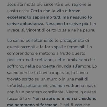
stat
.illibraio.it
acquista molta più sincerità e più ragione ai
cons
cook
nostri occhi.
Certo che la vita è breve,
dell
il d
eccetera: lo sappiamo tutti ma nessuno lo
corr
scrive abbastanza. Nessuno lo scrive più
. Lei,
msToken
.tiktok.com
1
Ques
invece, sì. Vincent di certo lo sa e ne ha paura.
settimana
vien
3 giorni
util
scop
aute
Lo sanno perfettamente le protagoniste di
e si
questi racconti e le loro spalle femminili. Lo
assi
che 
comprendono e mettono a frutto questo
rim
regis
pensiero: nelle relazioni, nelle umiliazioni che
i lor
sian
soffrono, nella pungente rinuncia all’amore. Lo
qua
nav
sanno perché lo hanno imparato, lo hanno
attra
sito
trovato scritto su un muro o in una mail di
inte
con 
un’artista settantenne che non vedranno mai, e
servi
non è un pensiero conciliante. Niente in questi
racconti lo è.
Non si aprono e non si chiudono
ma nemmeno si fermano
. E nel flusso che