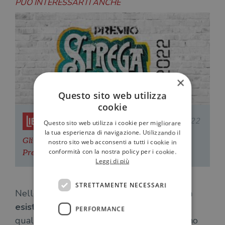
PUÒ INTERESSARTI ANCHE
×
Questo sito web utilizza
cookie
Redazione Il Libraio
07.06.2022
Questo sito web utilizza i cookie per migliorare
la tua esperienza di navigazione. Utilizzando il
Gli studenti assegnano a Veronica Raimo il
nostro sito web acconsenti a tutti i cookie in
conformità con la nostra policy per i cookie.
Premio Strega Giovani 2022
Leggi di più
STRETTAMENTE NECESSARI
Nelle storie di
La vita è breve, eccetera
non
esistono punti fermi, linee rette
che da
PERFORMANCE
qualche parte hanno avuto origine, si trovano