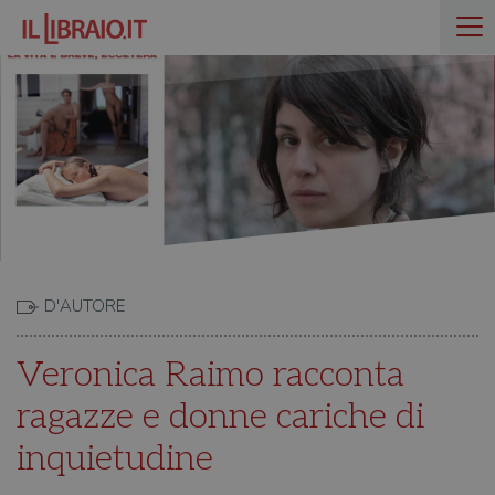
D'AUTORE
Veronica Raimo racconta
ragazze e donne cariche di
inquietudine