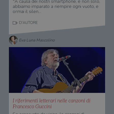
"A causa dei nostri smartphone, e non solo,
abbiamo imparato a riempire ogni vuoto, e
ormai il silen…
D'AUTORE
Eva Luna Mascolino
I riferimenti letterari nelle canzoni di
Francesco Guccini