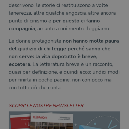
descrivono, le storie ci restituiscono a volte
Fornitore
tenerezza, altre qualche angoscia, altre ancora
Nome
/
Scadenza
Descrizione
punte di cinismo e
per questo ci fanno
Fornitore
Dominio
Fornitore
/
Nome
Scadenza
Des
Nome
/
Scadenza
Dominio
Descrizione
compagnia
, accanto a noi mentre leggiamo.
_ga_RXJCD2NFMF
.illibraio.it
1 anno 1
Questo cookie
Dominio
mese
viene utilizzato
__Secure-ROLLOUT_TOKEN
.youtube.com
5 mesi 4
da Google
settimane
UserProfile
.illibraio.it
1 anno
Identifica
Le donne protagoniste
non hanno molta paura
Analytics per
l'utente che
mantenere lo
ttwid
.tiktok.com
11 mesi 4
Que
naviga sul
del giudizio di chi legge perché sanno che
stato della
settimane
co
sito.
sessione.
ass
non serve: la vita dopotutto è breve,
l'an
_fbp
2 mesi 4
Utilizzato
Meta
_ga
1 anno 1
Questo nome
Google
dis
settimane
da
Platform
eccetera
. La letteratura breve è un racconto,
mese
di cookie è
LLC
dei
Facebook
Inc.
associato a
.illibraio.it
per
per fornire
.illibraio.it
quasi per definizione, e quindi ecco: undici modi
Google
in 
una serie di
Universal
int
prodotti
per finirla in poche pagine, non con poco ma
Analytics, che
ute
pubblicitari
rappresenta un
par
come
con tutto ciò che conta.
aggiornamento
par
offerte in
significativo del
cat
tempo reale
servizio di
gen
da
analisi più
sti
inserzionisti
SCOPRI LE NOSTRE NEWSLETTER
comunemente
terzi.
usato da
YSC
Sessione
Que
Google LLC
Google. Questo
imp
.youtube.com
cookie viene
Yo
utilizzato per
ten
distinguere gli
del