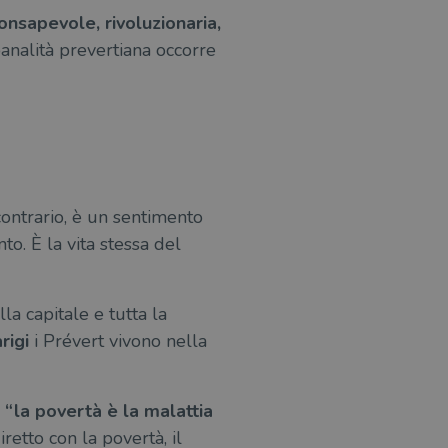
onsapevole, rivoluzionaria,
analità prevertiana occorre
contrario, è un sentimento
to. È la vita stessa del
la capitale e tutta la
rigi
i Prévert vivono nella
,
“la povertà è la malattia
iretto con la povertà, il