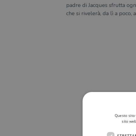
padre di Jacques sfrutta ogni
che si rivelerà, da lì a poc
Questo sito 
sito web
STRETTA