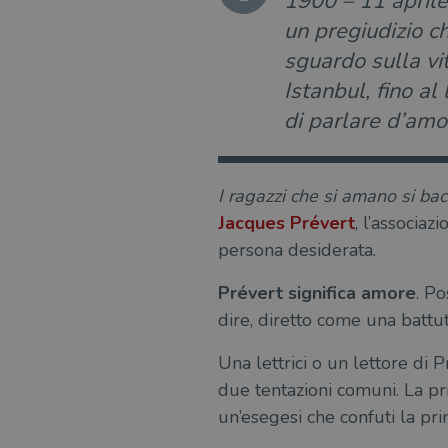
1900 – 11 aprile
un pregiudizio ch
sguardo sulla vi
Istanbul, fino a
di parlare d’am
I ragazzi che si amano si bac
Jacques Prévert
, l’associa
persona desiderata.
Prévert significa amore
. P
dire, diretto come una battut
Una lettrici o un lettore di 
due tentazioni comuni. La pr
un’esegesi che confuti la pri