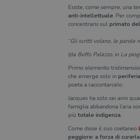
Esiste, come sempre, una ter
anti-intellettuale
. Per comp
concentrarsi sul
primato del
“
Gli scritti volano, le parole 
(da
Buffo Palazzo
, in
La piog
Primo elemento tridimension
che emerge solo in
periferi
poeta a raccontarcelo.
Jacques ha solo sei anni quan
famiglia abbandona l’aria so
più
totale indigenza
.
Come disse il suo coetaneo
peggiore: a forza di curarl