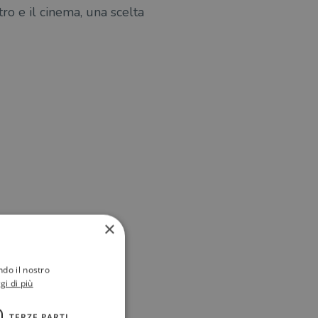
ro e il cinema, una scelta
×
ndo il nostro
gi di più
TERZE PARTI