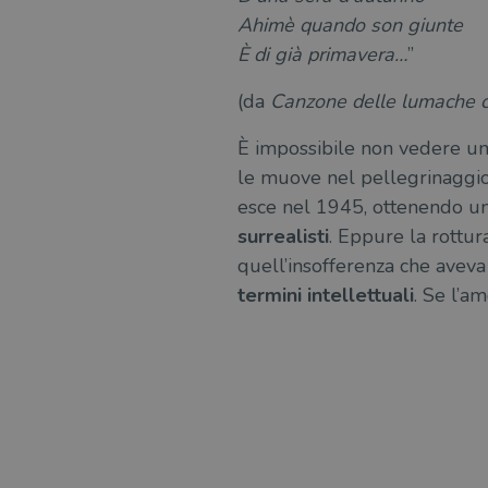
Ahimè quando son giunte
msToken
È di già primavera…
”
(da
Canzone delle lumache c
Fornitore
Forni
/
È impossibile non vedere u
Nome
Nome
Dominio
/
Nome
le muove nel pellegrinaggio
Domi
UserProfile
.illibraio.it
esce nel 1945, ottenendo un s
_ga_RXJCD2NFMF
__Secure-ROLLOUT_TOKE
.illibr
_fbp
Meta
surrealisti
. Eppure la rottu
Platform In
_ga
ttwid
.illibraio.it
Goog
quell’insofferenza che aveva
LLC
.illibr
termini intellettuali
. Se l’a
YSC
VISITOR_INFO1_LIVE
VISITOR_PRIVACY_METAD