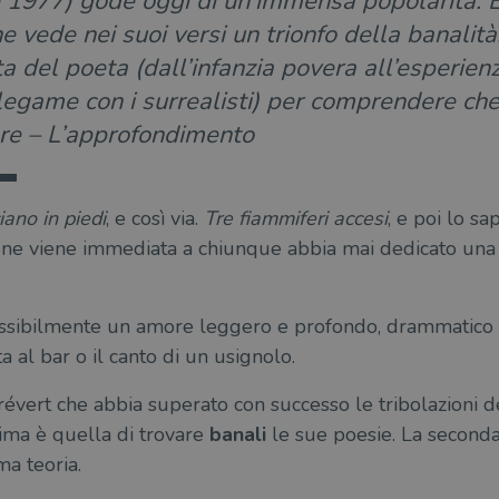
 1977) gode oggi di un’immensa popolarità. 
e vede nei suoi versi un trionfo della banalità
ta del poeta (dall’infanzia povera all’esperien
l legame con i surrealisti) per comprendere ch
ore – L’approfondimento
iano in piedi
, e così via.
Tre fiammiferi accesi
, e poi lo s
zione viene immediata a chiunque abbia mai dedicato una
ossibilmente un amore leggero e profondo, drammatico 
a al bar o il canto di un usignolo.
Prévert che abbia superato con successo le tribolazioni d
ima è quella di trovare
banali
le sue poesie. La seconda 
ma teoria.