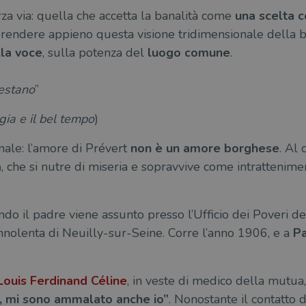
za via: quella che accetta la banalità come
una scelta c
rendere appieno questa visione tridimensionale della b
la voce
, sulla potenza del
luogo comune
.
restano
”
gia e il bel tempo
)
ale: l’amore di Prévert
non è un amore borghese
. Al 
a
, che si nutre di miseria e sopravvive come intrattenimen
do il padre viene assunto presso l’Ufficio dei Poveri del
nnolenta di Neuilly-sur-Seine. Corre l’anno 1906, e a
Pa
Louis Ferdinand Céline
, in veste di medico della mutua
a, mi sono ammalato anche io”
. Nonostante il contatto d