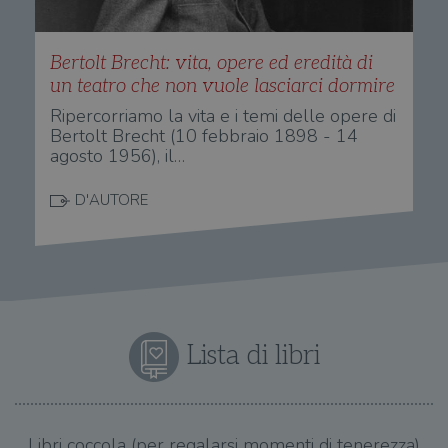
per calcolare i
inc
dati di
sit
visitatori,
det
sessioni e
il 
campagne per i
Bertolt Brecht: vita, opere ed eredità di
sit
report di analisi
uti
un teatro che non vuole lasciarci dormire
dei siti. Per
nuo
impostazione
vec
Ripercorriamo la vita e i temi delle opere di
predefinita,
del
scade dopo 2
di 
Bertolt Brecht (10 febbraio 1898 - 14
anni, sebbene
agosto 1956), il…
sia
VISITOR_PRIVACY_METADATA
5 mesi 4
Que
YouTube
personalizzabile
settimane
imp
.youtube.com
dai proprietari
You
di siti Web.
D'AUTORE
mem
sta
con
coo
del
do
cor
Lista di libri
Libri coccola (per regalarsi momenti di tenerezza)