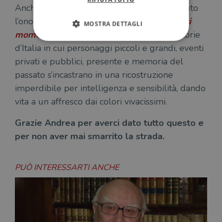
Anche gli altri libri che Chiarelettere ha avuto
l’onore di pubblicare,
Come la penso
e
Certi
MOSTRA DETTAGLI
momenti
, sono a loro modo delle controstorie
d’Italia in cui personaggi piccoli e grandi, eventi
privati e pubblici, presente e memoria del
Strettamente necessari
Performance
passato s’incastrano in una ricostruzione
Targeting
Terze parti
imperdibile per intelligenza e sensibilità, dando
I cookie strettamente necessari consentono le
vita a un affresco dai colori vivacissimi.
funzionalità principali del sito web come
l'accesso dell'utente e la gestione dell'account. Il
sito web non può essere utilizzato
Grazie Andrea per averci dato tutto questo e
correttamente senza i cookie strettamente
necessari.
per non aver mai smarrito la strada.
Fornitore
/
Nome
Scadenza
Desc
Dominio
PUÒ INTERESSARTI ANCHE
wordpress_test_cookie
Sessione
Wor
Automattic
imp
Inc.
ques
.illibraio.it
quan
alla
login
vien
util