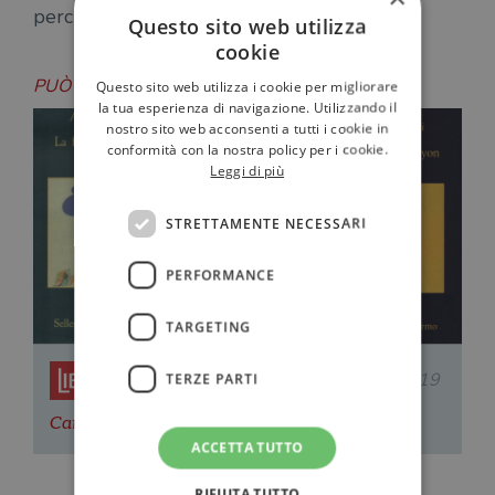
perché pochi sono veramente liberi.
Questo sito web utilizza
cookie
PUÒ INTERESSARTI ANCHE
Questo sito web utilizza i cookie per migliorare
la tua esperienza di navigazione. Utilizzando il
nostro sito web acconsenti a tutti i cookie in
conformità con la nostra policy per i cookie.
Leggi di più
STRETTAMENTE NECESSARI
PERFORMANCE
TARGETING
Redazione Il Libraio
17.07.2019
TERZE PARTI
Camilleri: le citazioni, i pensieri e le interviste
ACCETTA TUTTO
RIFIUTA TUTTO