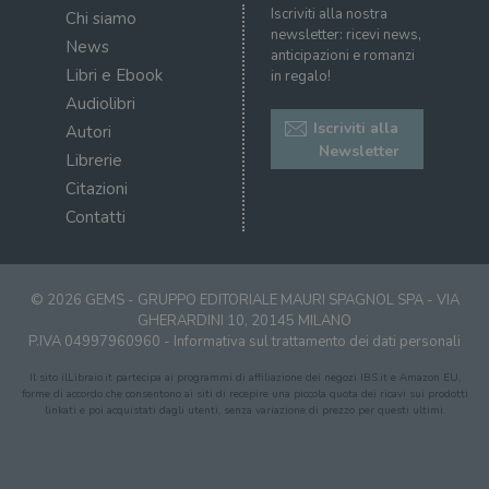
Iscriviti alla nostra
Chi siamo
newsletter: ricevi news,
News
anticipazioni e romanzi
Libri e Ebook
in regalo!
Audiolibri
Iscriviti alla
Autori
Newsletter
Librerie
Citazioni
Contatti
© 2026 GEMS - GRUPPO EDITORIALE MAURI SPAGNOL SPA - VIA
GHERARDINI 10, 20145 MILANO
P.IVA 04997960960 -
Informativa sul trattamento dei dati personali
Il sito ilLibraio.it partecipa ai programmi di affiliazione dei negozi IBS.it e Amazon EU,
forme di accordo che consentono ai siti di recepire una piccola quota dei ricavi sui prodotti
linkati e poi acquistati dagli utenti, senza variazione di prezzo per questi ultimi.