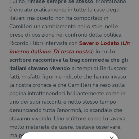
Lui no,
rimase sempre se stesso
. Montalbano
è entrato praticamente in tutte le case degli
italiani ma questo non ha comportato in
Camilleri un cambiamento nello stile, nelle
prese di posizione nei confronti della politica.
Ricordo i libri intervista con
Saverio Lodato
(
Un
inverno italiano
,
Di testa nostra
) in cui
lo
scrittore raccontava la tragicommedia che gli
italiani stavano vivendo
ai tempi di Berlusconi:
fatti, misfatti, figurine ridicole che hanno invaso
la nostra cronaca e che Camilleri ha reso sulla
pagina intrattenendoci brillantemente come in
uno dei suoi racconti, e nello stesso tempo
denunciando tutta l’enormità, lo scandalo che
stavamo vivendo. Uno scrittore come lui aveva
molto materiale da usare, bastava osservare,
ma pochi, ancor di più oggi, lo sanno fare
×