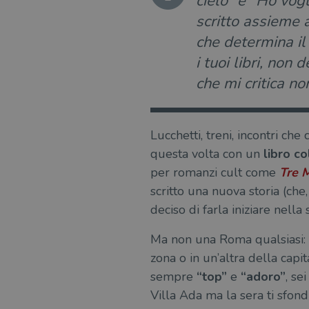
cielo” e “Ho vogl
scritto assieme a
che determina il
i tuoi libri, non
che mi critica no
Lucchetti, treni, incontri che
questa volta con un
libro co
per romanzi cult come
Tre M
scritto una nuova storia (ch
deciso di farla iniziare nella 
Ma non una Roma qualsiasi:
zona o in un’altra della capi
sempre
“top”
e
“adoro”
, se
Villa Ada ma la sera ti sfond