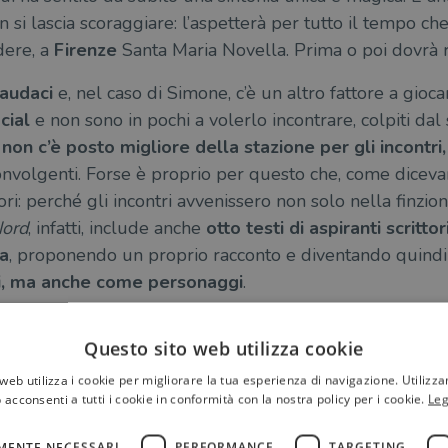
 si lascia scoraggiare: l’aspetterà per tutto il tempo ch
dere, a
Firenze
Santa Maria Novella. Prima o poi dovrà ri
 audaci
e, nel caso di Simone, c’è un altro fattore a gioc
cial
e non sono in pochi a volerlo incontrare, colpiti dal
,
non c’è posto migliore della stazione per gli incontri,
onvolgenti. Forse è proprio per questo che, come diceva
ori: perché gli incontri avvenissero non solo nella finzio
Nord
, infatti, include anche
otto testi di aspiranti scritt
ra
, proponendo un proprio racconto e diventando quindi 
i, ma anche come personaggi
.
Questo sito web utilizza cookie
web utilizza i cookie per migliorare la tua esperienza di navigazione. Utilizza
 acconsenti a tutti i cookie in conformità con la nostra policy per i cookie.
Leg
MENTE NECESSARI
PERFORMANCE
TARGETING