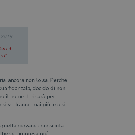
.2019
ori il
rd"
oria, ancora non lo sa. Perché
ua fidanzata, decide di non
o il nome. Lei sarà per
 si vedranno mai più, ma si
e quella giovane conosciuta
nche se l’impresa può