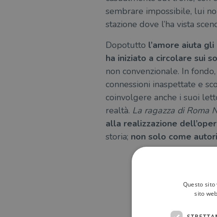
sembrare impossibile, lui non
stazione dove l’ha vista scen
Dopotutto
l’amore aiuta gli
ha iniziato a circolare sui so
non convenzionale. In fondo
connessioni inaspettate e sc
coinvolgere anche i suoi lett
realtà.
La ragazza di Roma 
alla realizzazione dell’ope
storia;
non solo come autor
Questo sito 
sito web
STRETTA