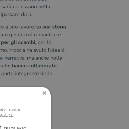
e sarà necessario nella
passare da lì.
are a suo favore:
la sua storia
 suo gesto così romantico e
 per gli scambi
, per le
mo, Moccia ha avuto l’idea di
ne narrativa, ma anche nella
ori che hanno collaborato
parte integrante della
×
ndo il nostro
gi di più
TERZE PARTI