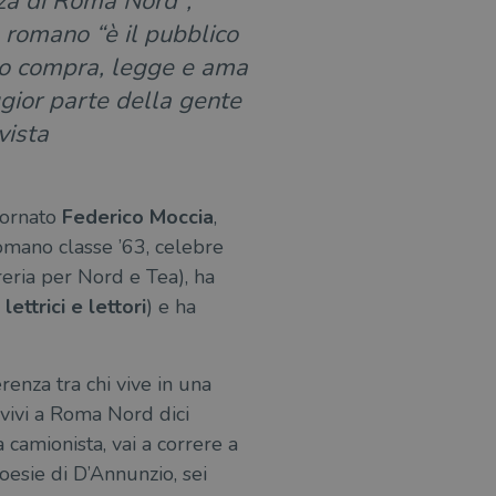
azza di Roma Nord”,
re romano “è il pubblico
ico compra, legge e ama
ggior parte della gente
vista
tornato
Federico Moccia
,
omano classe ’63, celebre
reria per Nord e Tea), ha
ettrici e lettori
) e ha
renza tra chi vive in una
 vivi a Roma Nord dici
a camionista, vai a correre a
oesie di D’Annunzio, sei