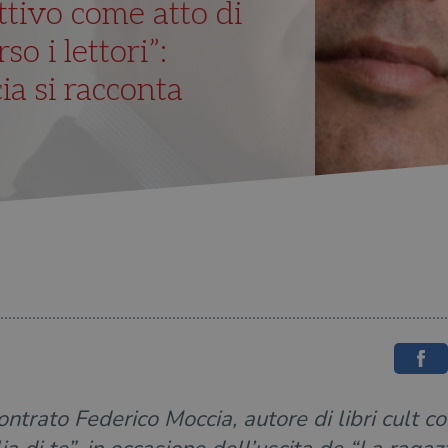
ettivo come atto di
so i lettori”:
a si racconta
ncontrato Federico Moccia, autore di libri cult c