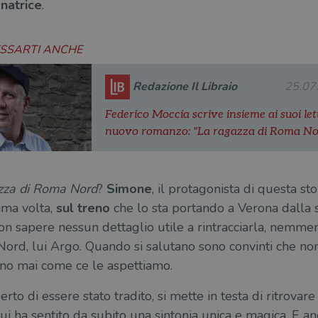
natrice
.
ESSARTI ANCHE
Redazione Il Libraio
25.07
Federico Moccia scrive insieme ai suoi lett
nuovo romanzo: "La ragazza di Roma No
zza di Roma Nord
?
Simone
, il protagonista di questa st
ima volta,
sul treno
che lo sta portando a Verona dalla s
non sapere nessun dettaglio utile a rintracciarla, nemmen
rd, lui Argo. Quando si salutano sono convinti che non
anno mai come ce le aspettiamo.
to di essere stato tradito, si mette in testa di ritrovar
ui ha sentito da subito una sintonia unica e magica. E a