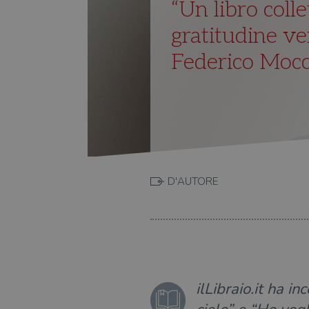
“Un libro coll
gratitudine ver
Federico Mocci
D'AUTORE
ilLibraio.it ha i