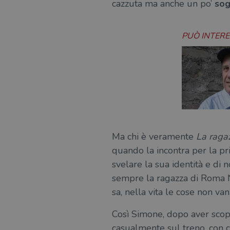
cazzuta ma anche un po’
sog
PUÒ INTER
Ma chi è veramente
La raga
quando la incontra per la pr
svelare la sua identità e di 
sempre la ragazza di Roma No
sa, nella vita le cose non v
Così Simone, dopo aver scoper
casualmente sul treno, con c