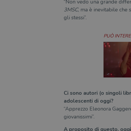
“Non vedo una grande differ
3MSC
, ma è inevitabile che 
gli stessi”.
PUÒ INTER
Ci sono autori (o singoli l
adolescenti di oggi?
“Apprezzo Eleonora Gaggero, 
giovanissimi”.
A proposito di questo, oggi