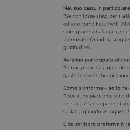
Nel suo caso, in particolare
msToken
“Se non fosse stato per i le
editore come Feltrinelli. All’
stato grazie ad alcune copie 
Fornitore
Forni
/
potenziale. Quindi sì, scegli
Nome
Nome
Dominio
/
Nome
gratitudine”.
Domi
UserProfile
.illibraio.it
_ga_RXJCD2NFMF
__Secure-ROLLOUT_TOKE
.illibr
Avranno partecipato al conc
_fbp
Meta
Platform In
“In una prima fase gli editor
_ga
ttwid
.illibraio.it
Goog
LLC
gusto le storie che mi hanno 
.illibr
YSC
Come si informa – se lo fa 
“I social mi piacciono, sono 
VISITOR_INFO1_LIVE
presenti e fanno parte di al
social, e quando le ragazze lo
VISITOR_PRIVACY_METAD
E da scrittore preferiva il 