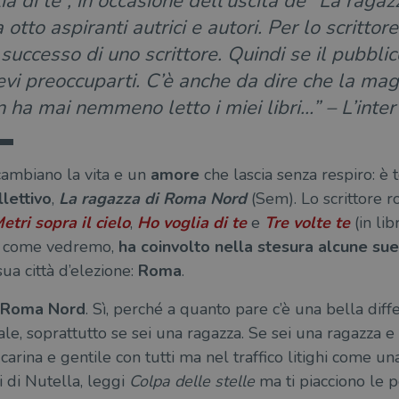
ia di te”, in occasione dell’uscita de “La rag
 otto aspiranti autrici e autori. Per lo scritto
 successo di uno scrittore. Quindi se il pubbl
 devi preoccuparti. C’è anche da dire che la ma
n ha mai nemmeno letto i miei libri…” – L’inter
 cambiano la vita e un
amore
che lascia senza respiro: è 
llettivo
,
La ragazza di Roma Nord
(Sem). Lo scrittore r
etri sopra il cielo
,
Ho voglia di te
e
Tre volte te
(in lib
e, come vedremo,
ha coinvolto nella stesura alcune sue l
sua città d’elezione:
Roma
.
Roma Nord
. Sì, perché a quanto pare c’è una bella diffe
tale, soprattutto se sei una ragazza. Se sei una ragazza e
i carina e gentile con tutti ma nel traffico litighi come un
i di Nutella, leggi
Colpa delle stelle
ma ti piacciono le p