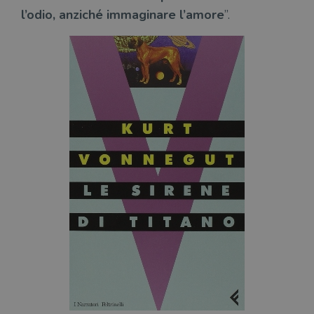
del
l’odio, anziché immaginare l’amore
”.
do
cor