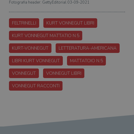
Fotografia header: GettyEditorial 03-09-2021
FELTRINELLI
KURT VONNEGUT LIBRI
KURT VONNEGUT MATTATIO N.5
KURT-VONNEGUT
LETTERATURA-AMERICANA
LIBRI KURT VONNEGUT
MATTATOIO N.5
VONNEGUT
VONNEGUT LIBRI
VONNEGUT RACCONTI