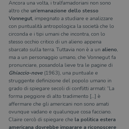
ten
Ancora una volta, i tralfamadoriani non sono
distinguere gli
del
utenti unici
vis
altro che
un’emanazione dello stesso
assegnando un
dei
numero
inc
Vonnegut
, impegnato a studiare e analizzare
generato
casualmente
con puntualità antropologica la società che lo
VISITOR_INFO1_LIVE
5 mesi 4
Que
Google LLC
come
settimane
imp
.youtube.com
identificativo
circonda e i tipi umani che incontra, con lo
You
del client. È
ten
incluso in ogni
stesso occhio critico di un alieno appena
del
richiesta di
del
pagina in un
sbarcato sulla terra. Tuttavia non è a un
alieno
,
vid
sito e utilizzato
Yo
ma a un personaggio umano, che Vonnegut fa
per calcolare i
inc
dati di
sit
pronunciare, posandola lieve tra le pagine di
visitatori,
det
sessioni e
il 
Ghiaccio-nove
(1963), una puntuale e
campagne per i
sit
report di analisi
uti
struggente definizione del popolo umano in
dei siti. Per
nuo
impostazione
vec
grado di spiegare secoli di conflitti armati: “La
predefinita,
del
scade dopo 2
di 
forma peggiore di alto tradimento […] è
anni, sebbene
sia
VISITOR_PRIVACY_METADATA
5 mesi 4
Que
YouTube
affermare che gli americani non sono amati
personalizzabile
settimane
imp
.youtube.com
dai proprietari
You
ovunque vadano e qualunque cosa facciano.
di siti Web.
mem
sta
Claire cercò di spiegare che
la politica estera
con
americana dovrebbe imparare a riconoscere
coo