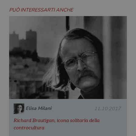
PUÒ INTERESSARTI ANCHE
Elisa Milani
11.10.2017
Richard Brautigan, icona solitaria della
controcultura