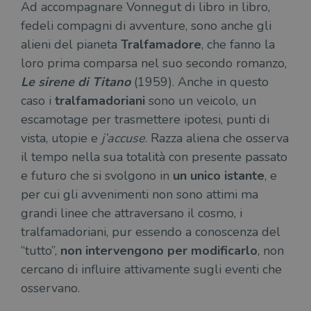
Ad accompagnare Vonnegut di libro in libro,
fedeli compagni di avventure, sono anche gli
alieni del pianeta
Tralfamadore
, che fanno la
Fornitore
Nome
/
Scadenza
Descrizione
loro prima comparsa nel suo secondo romanzo,
Fornitore
Dominio
Fornitore
/
Nome
Scadenza
Des
Nome
/
Scadenza
Dominio
Descrizione
Le sirene di Titano
(1959). Anche in questo
_ga_RXJCD2NFMF
.illibraio.it
1 anno 1
Questo cookie
Dominio
mese
viene utilizzato
__Secure-ROLLOUT_TOKEN
.youtube.com
5 mesi 4
caso i
tralfamadoriani
sono un veicolo, un
da Google
settimane
UserProfile
.illibraio.it
1 anno
Identifica
Analytics per
escamotage per trasmettere ipotesi, punti di
l'utente che
mantenere lo
ttwid
.tiktok.com
11 mesi 4
Que
naviga sul
stato della
vista, utopie e
j’accuse
. Razza aliena che osserva
settimane
co
sito.
sessione.
ass
il tempo nella sua totalità con presente passato
l'an
_fbp
2 mesi 4
Utilizzato
Meta
_ga
1 anno 1
Questo nome
Google
dis
settimane
da
Platform
e futuro che si svolgono in
un unico istante
, e
mese
di cookie è
LLC
dei
Facebook
Inc.
associato a
.illibraio.it
per
per fornire
.illibraio.it
per cui gli avvenimenti non sono attimi ma
Google
in 
una serie di
Universal
int
prodotti
grandi linee che attraversano il cosmo, i
Analytics, che
ute
pubblicitari
rappresenta un
par
come
tralfamadoriani, pur essendo a conoscenza del
aggiornamento
par
offerte in
significativo del
cat
tempo reale
“tutto”,
non intervengono per modificarlo
, non
servizio di
gen
da
analisi più
sti
inserzionisti
cercano di influire attivamente sugli eventi che
comunemente
terzi.
usato da
YSC
Sessione
Que
Google LLC
osservano.
Google. Questo
imp
.youtube.com
cookie viene
Yo
utilizzato per