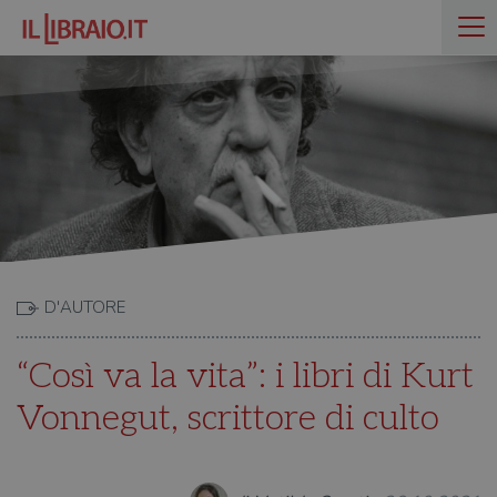
D'AUTORE
“Così va la vita”: i libri di Kurt
Vonnegut, scrittore di culto