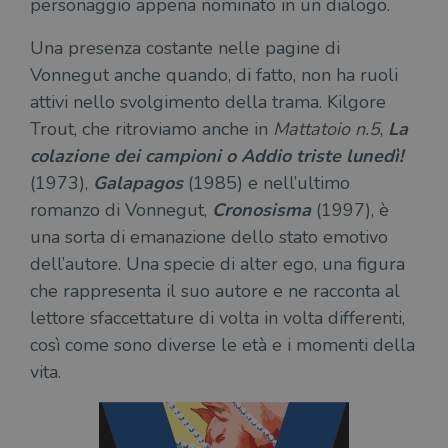
personaggio appena nominato in un dialogo.
necessari.
Una presenza costante nelle pagine di
Fornitore
/
Nome
Scadenza
Desc
Dominio
Vonnegut anche quando, di fatto, non ha ruoli
wordpress_test_cookie
Sessione
Wor
Automattic
attivi nello svolgimento della trama. Kilgore
imp
Inc.
ques
.illibraio.it
Trout, che ritroviamo anche in
Mattatoio n.5
,
La
quan
alla
colazione dei campioni o Addio triste lunedì!
login
vien
(1973),
Galapagos
(1985) e nell’ultimo
util
verif
romanzo di Vonnegut,
Cronosisma
(1997), è
bro
è im
una sorta di emanazione dello stato emotivo
per 
o rif
dell’autore. Una specie di alter ego, una figura
cook
che rappresenta il suo autore e ne racconta al
wordpress_sec_[hash]
.illibraio.it
Sessione
Usat
lettore sfaccettature di volta in volta differenti,
gesti
sess
così come sono diverse le età e i momenti della
uten
sul s
vita.
wordpress_logged_in_[hash]
.illibraio.it
Sessione
Usat
gesti
sess
uten
sul s