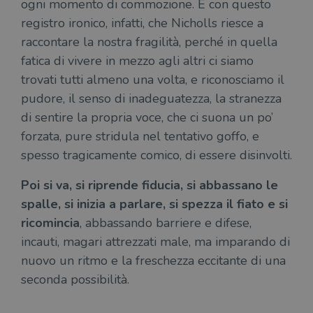
ogni momento di commozione. È con questo
cookie viene
Yo
utilizzato per
ten
registro ironico, infatti, che Nicholls riesce a
distinguere gli
del
utenti unici
vis
raccontare la nostra fragilità, perché in quella
assegnando un
dei
numero
inc
fatica di vivere in mezzo agli altri ci siamo
generato
casualmente
VISITOR_INFO1_LIVE
5 mesi 4
Que
Google LLC
trovati tutti almeno una volta, e riconosciamo il
come
settimane
imp
.youtube.com
identificativo
You
pudore, il senso di inadeguatezza, la stranezza
del client. È
ten
incluso in ogni
del
di sentire la propria voce, che ci suona un po’
richiesta di
del
pagina in un
vid
forzata, pure stridula nel tentativo goffo, e
sito e utilizzato
Yo
per calcolare i
inc
spesso tragicamente comico, di essere disinvolti.
dati di
sit
visitatori,
det
sessioni e
il 
Poi si va, si riprende fiducia, si abbassano le
campagne per i
sit
report di analisi
uti
spalle, si inizia a parlare, si spezza il fiato e si
dei siti. Per
nuo
impostazione
ricomincia
, abbassando barriere e difese,
vec
predefinita,
del
scade dopo 2
incauti, magari attrezzati male, ma imparando di
di 
anni, sebbene
sia
nuovo un ritmo e la freschezza eccitante di una
VISITOR_PRIVACY_METADATA
5 mesi 4
Que
YouTube
personalizzabile
settimane
imp
.youtube.com
dai proprietari
seconda possibilità.
You
di siti Web.
mem
sta
con