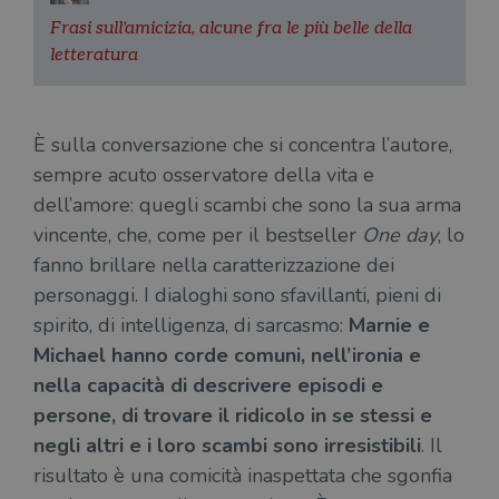
Frasi sull'amicizia, alcune fra le più belle della
letteratura
Fornitore
Nome
/
Scadenza
Descrizione
Fornitore
Dominio
Fornitore
/
Nome
Scadenza
Des
È sulla conversazione che si concentra l’autore,
Nome
/
Scadenza
Dominio
Descrizione
_ga_RXJCD2NFMF
.illibraio.it
1 anno 1
Questo cookie
Dominio
sempre acuto osservatore della vita e
mese
viene utilizzato
__Secure-ROLLOUT_TOKEN
.youtube.com
5 mesi 4
da Google
settimane
UserProfile
.illibraio.it
1 anno
Identifica
dell’amore: quegli scambi che sono la sua arma
Analytics per
l'utente che
mantenere lo
ttwid
.tiktok.com
11 mesi 4
Que
naviga sul
vincente, che, come per il bestseller
One day
, lo
stato della
settimane
co
sito.
sessione.
ass
fanno brillare nella caratterizzazione dei
l'an
_fbp
2 mesi 4
Utilizzato
Meta
_ga
1 anno 1
Questo nome
Google
dis
settimane
da
personaggi. I dialoghi sono sfavillanti, pieni di
Platform
mese
di cookie è
LLC
dei
Facebook
Inc.
associato a
.illibraio.it
per
per fornire
spirito, di intelligenza, di sarcasmo:
Marnie e
.illibraio.it
Google
in 
una serie di
Universal
int
Michael hanno corde comuni, nell’ironia e
prodotti
Analytics, che
ute
pubblicitari
rappresenta un
par
nella capacità di descrivere episodi e
come
aggiornamento
par
offerte in
significativo del
persone, di trovare il ridicolo in se stessi e
cat
tempo reale
servizio di
gen
da
analisi più
negli altri e i loro scambi sono irresistibili
. Il
sti
inserzionisti
comunemente
terzi.
risultato è una comicità inaspettata che sgonfia
usato da
YSC
Sessione
Que
Google LLC
Google. Questo
imp
.youtube.com