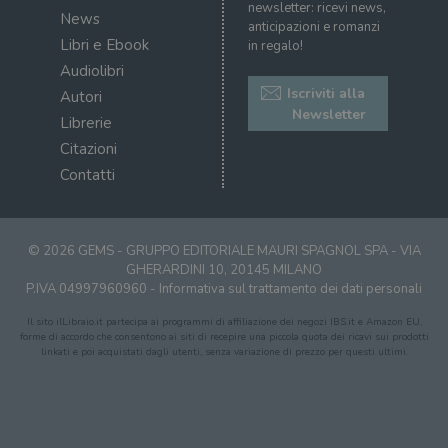
newsletter: ricevi news,
News
anticipazioni e romanzi
Libri e Ebook
in regalo!
Audiolibri
Iscriviti alla
Autori
Newsletter
Librerie
Citazioni
Contatti
© 2026 GEMS - GRUPPO EDITORIALE MAURI SPAGNOL SPA - VIA
GHERARDINI 10, 20145 MILANO
P.IVA 04997960960 -
Informativa sul trattamento dei dati personali
Il sito ilLibraio.it partecipa ai programmi di affiliazione dei negozi IBS.it e Amazon EU,
forme di accordo che consentono ai siti di recepire una piccola quota dei ricavi sui prodotti
linkati e poi acquistati dagli utenti, senza variazione di prezzo per questi ultimi.