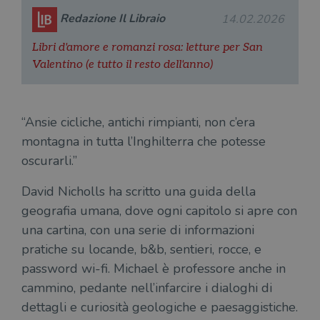
sito web non può essere utilizzato
correttamente senza i cookie strettamente
Redazione Il Libraio
14.02.2026
necessari.
Fornitore
/
Libri d'amore e romanzi rosa: letture per San
Nome
Scadenza
Desc
Dominio
Valentino (e tutto il resto dell'anno)
wordpress_test_cookie
Sessione
Wor
Automattic
imp
Inc.
ques
.illibraio.it
quan
alla
“Ansie cicliche, antichi rimpianti, non c’era
login
vien
montagna in tutta l’Inghilterra che potesse
util
verif
oscurarli.”
bro
è im
per 
David Nicholls ha scritto una guida della
o rif
cook
geografia umana, dove ogni capitolo si apre con
una cartina, con una serie di informazioni
wordpress_sec_[hash]
.illibraio.it
Sessione
Usat
gesti
pratiche su locande, b&b, sentieri, rocce, e
sess
uten
password wi-fi. Michael è professore anche in
sul s
cammino, pedante nell’infarcire i dialoghi di
wordpress_logged_in_[hash]
.illibraio.it
Sessione
Usat
gesti
dettagli e curiosità geologiche e paesaggistiche.
sess
uten