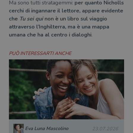
Ma sono tutti stratagemmi:
per quanto Nicholls
sul s
cerchi di ingannare il lettore, appare evidente
CookieScriptConsent
1 mese
Memo
CookieScript
stat
.illibraio.it
che
Tu sei qui
non è un libro sul viaggio
cons
cook
attraverso l’Inghilterra, ma è una mappa
dell
il d
umana che ha al centro i dialoghi
.
corr
msToken
.tiktok.com
1
Ques
settimana
vien
PUÒ INTERESSARTI ANCHE
3 giorni
util
scop
aute
e si
assi
che 
rim
regis
i lor
sian
qua
nav
attra
sito
inte
con 
servi
Eva Luna Mascolino
23.07.2026