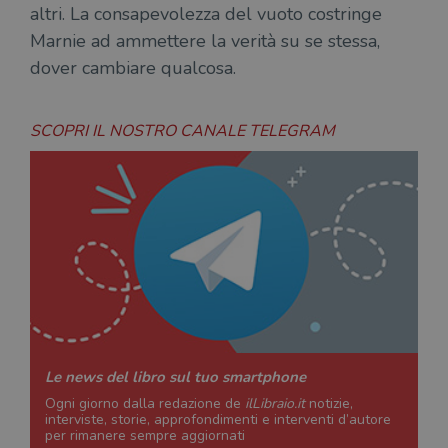
altri. La consapevolezza del vuoto costringe
Marnie ad ammettere la verità su se stessa,
dover cambiare qualcosa.
SCOPRI IL NOSTRO CANALE TELEGRAM
Le news del libro sul tuo smartphone
Ogni giorno dalla redazione de
ilLibraio.it
notizie,
interviste, storie, approfondimenti e interventi d’autore
per rimanere sempre aggiornati