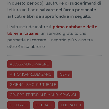
in questo periodo), usufruire di suggerimenti di
I cookie strettamente necessari consentono le
funzionalità principali del sito web come
lettura ad hoc e
salvare nell’area personale
l'accesso dell'utente e la gestione dell'account. Il
articoli e libri da approfondire in seguito
.
sito web non può essere utilizzato
correttamente senza i cookie strettamente
necessari.
Il sito include inoltre il
primo database delle
Fornitore
/
librerie italiane
, un servizio gratuito che
Nome
Scadenza
Desc
Dominio
permette di cercare il negozio più vicino tra
wordpress_test_cookie
Sessione
Wor
Automattic
imp
Inc.
oltre 4mila librerie.
ques
.illibraio.it
quan
alla
login
vien
ALESSANDRO-MAGNO
util
verif
bro
ANTONIO-PRUDENZANO
GEMS
è im
per 
o rif
GIORNALISMO-CULTURALE
cook
wordpress_sec_[hash]
.illibraio.it
Sessione
Usat
GRUPPO-EDITORIALE-MAURI-SPAGNOL
gesti
sess
uten
IL-LIBRAIO
ILLIBRAIO
ILLIBRAIO-IT
sul s