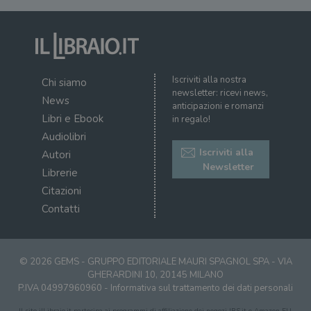
Iscriviti alla nostra
Chi siamo
newsletter: ricevi news,
News
anticipazioni e romanzi
Libri e Ebook
in regalo!
Audiolibri
Iscriviti alla
Autori
Newsletter
Librerie
Citazioni
Contatti
© 2026 GEMS - GRUPPO EDITORIALE MAURI SPAGNOL SPA - VIA
GHERARDINI 10, 20145 MILANO
P.IVA 04997960960 -
Informativa sul trattamento dei dati personali