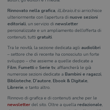
autori, gli editori e i media.
Rinnovato nella grafica
,
ilLibraio.it
si arricchisce
ulteriormente con l’apertura di
nuove sezioni
editoriali
, un servizio di
newsletter
personalizzate e un ampliamento dell’offerta di
contenuti, tutti
gratuiti
.
Tra le novità, la sezione dedicata agli
audiolibri
– settore che di recente ha conosciuto un forte
sviluppo – che assieme a quelle dedicate a
Film
,
Fumetti
e
Serie tv
, affiancherà le già
numerose sezioni dedicate a
Bambini e ragazzi
,
Biblioteche
,
D’autore
,
Ebook & Digitale
,
Librerie
, e tanto altro.
Rinnovo di grafica e di contenuti anche per le
newsletter
del sito. Oltre a quella
redazionale
,