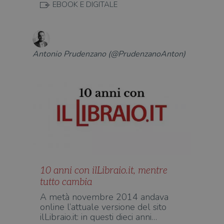
EBOOK E DIGITALE
per 
o rif
cook
wordpress_sec_[hash]
.illibraio.it
Sessione
Usat
gesti
sess
Antonio Prudenzano (@PrudenzanoAnton)
uten
sul s
wordpress_logged_in_[hash]
.illibraio.it
Sessione
Usat
gesti
sess
uten
sul s
CookieScriptConsent
1 mese
Memo
CookieScript
stat
.illibraio.it
cons
cook
dell
il d
corr
10 anni con ilLibraio.it, mentre
msToken
.tiktok.com
1
Ques
tutto cambia
settimana
vien
3 giorni
util
A metà novembre 2014 andava
scop
aute
online l’attuale versione del sito
e si
ilLibraio.it: in questi dieci anni…
assi