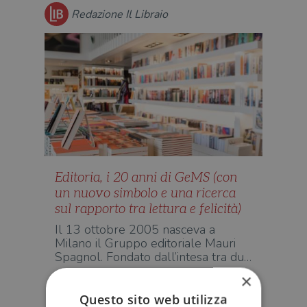
Redazione Il Libraio
Editoria, i 20 anni di GeMS (con
un nuovo simbolo e una ricerca
sul rapporto tra lettura e felicità)
Il 13 ottobre 2005 nasceva a
Milano il Gruppo editoriale Mauri
Spagnol. Fondato dall’intesa tra du…
×
EDITORIA
Questo sito web utilizza