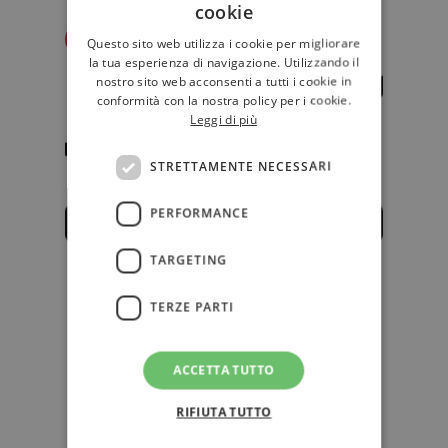
cookie
Redazione Il Libraio
Questo sito web utilizza i cookie per migliorare
la tua esperienza di navigazione. Utilizzando il
nostro sito web acconsenti a tutti i cookie in
conformità con la nostra policy per i cookie.
Leggi di più
STRETTAMENTE NECESSARI
PERFORMANCE
TARGETING
Novità per la casa editrice
Corbaccio
TERZE PARTI
"Nell’ambito di un progetto di
rilancio e rafforzamento generale",
la casa editrice Corbaccio "avr…
ACCETTA TUTTO
RIFIUTA TUTTO
EDITORIA