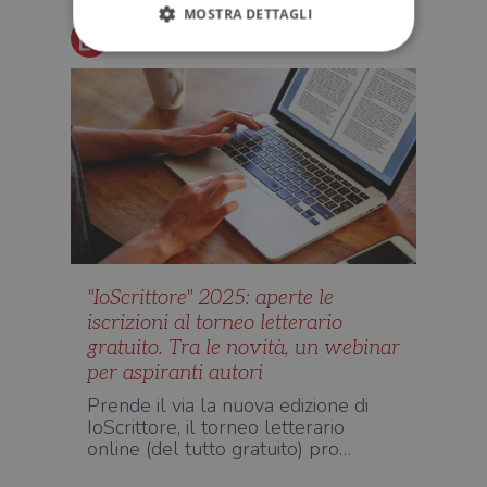
MOSTRA DETTAGLI
Redazione Il Libraio
Strettamente necessari
Performance
Targeting
Terze parti
I cookie strettamente necessari consentono le
funzionalità principali del sito web come
l'accesso dell'utente e la gestione dell'account. Il
sito web non può essere utilizzato
correttamente senza i cookie strettamente
necessari.
Fornitore
/
"IoScrittore" 2025: aperte le
Nome
Scadenza
Desc
Dominio
iscrizioni al torneo letterario
wordpress_test_cookie
Sessione
Wor
Automattic
gratuito. Tra le novità, un webinar
imp
Inc.
ques
.illibraio.it
per aspiranti autori
quan
alla
Prende il via la nuova edizione di
login
IoScrittore, il torneo letterario
vien
util
online (del tutto gratuito) pro…
verif
bro
è im