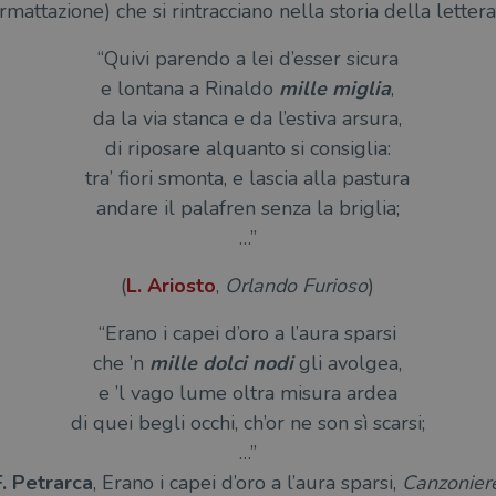
rmattazione) che si rintracciano nella storia della letterat
“Quivi parendo a lei d’esser sicura
e lontana a Rinaldo
mille miglia
,
da la via stanca e da l’estiva arsura,
di riposare alquanto si consiglia:
tra’ fiori smonta, e lascia alla pastura
andare il palafren senza la briglia;
…”
(
L. Ariosto
,
Orlando Furioso
)
“Erano i capei d’oro a l’aura sparsi
che ’n
mille dolci nodi
gli avolgea,
e ’l vago lume oltra misura ardea
di quei begli occhi, ch’or ne son sì scarsi;
…”
F. Petrarca
, Erano i capei d’oro a l’aura sparsi,
Canzonier