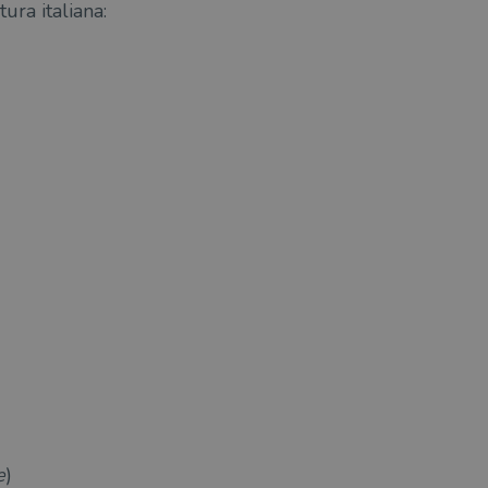
ura italiana:
e
)