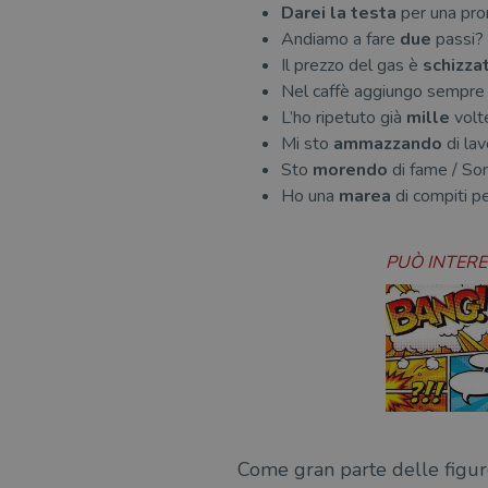
Darei la testa
per una pr
msToken
Andiamo a fare
due
passi?
Il prezzo del gas è
schizza
Nel caffè aggiungo sempre
L’ho ripetuto già
mille
volt
Mi sto
ammazzando
di lav
Fornitore
Forni
/
Nome
Nome
Dominio
/
Sto
morendo
di fame / So
Nome
Domi
UserProfile
.illibraio.it
Ho una
marea
di compiti p
_ga_RXJCD2NFMF
__Secure-ROLLOUT_TOKE
.illibr
_fbp
Meta
Platform In
_ga
ttwid
.illibraio.it
Goog
PUÒ INTER
LLC
.illibr
YSC
VISITOR_INFO1_LIVE
VISITOR_PRIVACY_METAD
Come gran parte delle figure