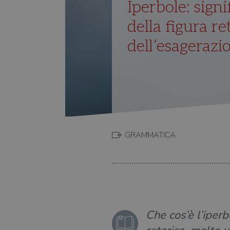
Iperbole: sign
della figura re
dell’esagerazi
GRAMMATICA
Che cos’è l’iperb