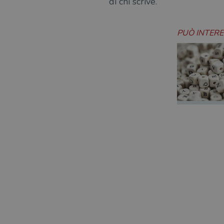
di chi scrive.
PUÒ INTER