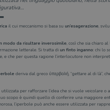
tilizzata nel linguaggio quotidiano, nella stor
igurativa…
rica
il cui meccanismo si basa su
un’esagerazione
, svi
n modo da risultare inverosimile
, così che sia chiaro al
rmazione letterale. Si tratta di
un finto inganno
: chi lo
e, e che per questa ragione l’interlocutore non interpre
perbole
deriva dal greco ὑπερβολή, “gettare al di là”, ch
utilizzata per rafforzare l’idea che si vuole veicolare o
l suo scopo è quindi quello di conferire una maggiore enf
rosa, l’iperbole può anche essere utilizzata per rappre