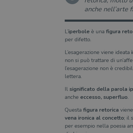
retorica, molto u
anche nell’arte f
L’
iperbole
è una
figura reto
per difetto.
L’esagerazione viene ideata
i
non si può trattare di un’affe
l’esagerazione non è credibil
lettera.
Il
significato della parola i
anche
eccesso, superfluo
.
Questa
figura retorica
viene 
vena ironica al concetto
; i
per esempio nella poesia amo