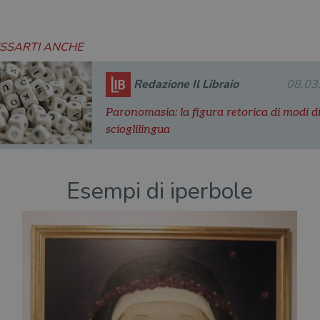
ESSARTI ANCHE
Redazione Il Libraio
08.03
Paronomasia: la figura retorica di modi di
scioglilingua
Esempi di iperbole