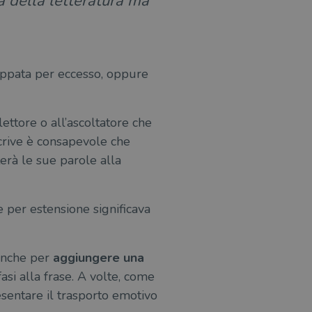
ia della letteratura ma
luppata per eccesso, oppure
 lettore o all’ascoltatore che
 scrive è consapevole che
terà le sue parole alla
e per estensione significava
 anche per
aggiungere una
asi alla frase. A volte, come
sentare il trasporto emotivo