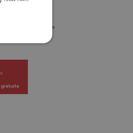
remamente gonfie e
che riesce a raggiungere
ione dell'account. Il sito
ed
 gratuita
 pagina di login. Il
 Web è impostato per
sito
sito
te per il dominio corrente.