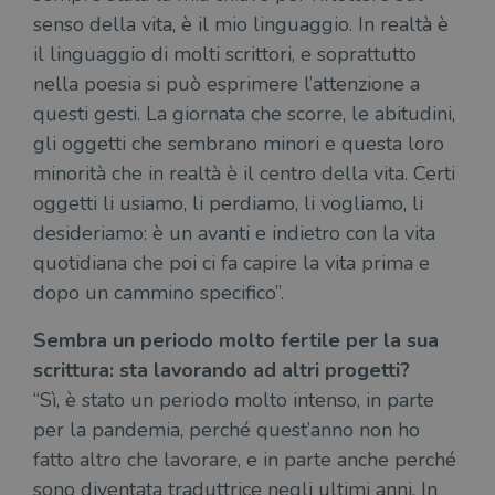
sul s
senso della vita, è il mio linguaggio. In realtà è
wordpress_logged_in_[hash]
.illibraio.it
Sessione
Usat
il linguaggio di molti scrittori, e soprattutto
gesti
sess
nella poesia si può esprimere l’attenzione a
uten
sul s
questi gesti. La giornata che scorre, le abitudini,
CookieScriptConsent
1 mese
Memo
CookieScript
gli oggetti che sembrano minori e questa loro
stat
.illibraio.it
cons
minorità che in realtà è il centro della vita. Certi
cook
dell
oggetti li usiamo, li perdiamo, li vogliamo, li
il d
corr
desideriamo: è un avanti e indietro con la vita
msToken
.tiktok.com
1
Ques
quotidiana che poi ci fa capire la vita prima e
settimana
vien
3 giorni
util
dopo un cammino specifico”.
scop
aute
e si
Sembra un periodo molto fertile per la sua
assi
che 
scrittura: sta lavorando ad altri progetti?
rim
“Sì, è stato un periodo molto intenso, in parte
regis
i lor
per la pandemia, perché quest’anno non ho
sian
qua
fatto altro che lavorare, e in parte anche perché
nav
attra
sono diventata traduttrice negli ultimi anni. In
sito