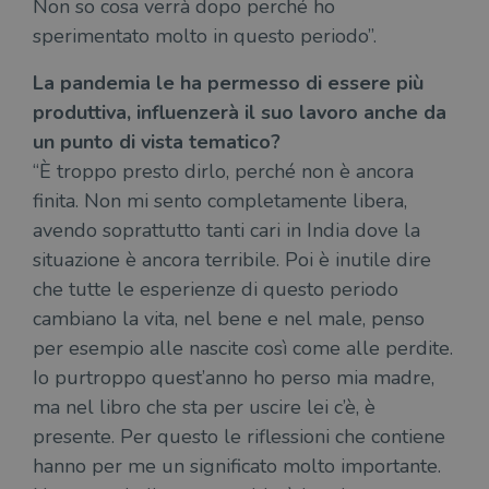
cat
Non so cosa verrà dopo perché ho
tempo reale
servizio di
gen
da
analisi più
sti
sperimentato molto in questo periodo”.
inserzionisti
comunemente
terzi.
usato da
YSC
Sessione
Que
Google LLC
Google. Questo
imp
La pandemia le ha permesso di essere più
.youtube.com
cookie viene
Yo
utilizzato per
produttiva, influenzerà il suo lavoro anche da
ten
distinguere gli
del
utenti unici
un punto di vista tematico?
vis
assegnando un
dei
numero
“È troppo presto dirlo, perché non è ancora
inc
generato
finita. Non mi sento completamente libera,
casualmente
VISITOR_INFO1_LIVE
5 mesi 4
Que
Google LLC
come
settimane
imp
.youtube.com
avendo soprattutto tanti cari in India dove la
identificativo
You
del client. È
ten
situazione è ancora terribile. Poi è inutile dire
incluso in ogni
del
richiesta di
del
che tutte le esperienze di questo periodo
pagina in un
vid
sito e utilizzato
Yo
cambiano la vita, nel bene e nel male, penso
per calcolare i
inc
dati di
sit
per esempio alle nascite così come alle perdite.
visitatori,
det
sessioni e
il 
Io purtroppo quest’anno ho perso mia madre,
campagne per i
sit
report di analisi
uti
ma nel libro che sta per uscire lei c’è, è
dei siti. Per
nuo
impostazione
vec
presente. Per questo le riflessioni che contiene
predefinita,
del
scade dopo 2
di 
hanno per me un significato molto importante.
anni, sebbene
sia