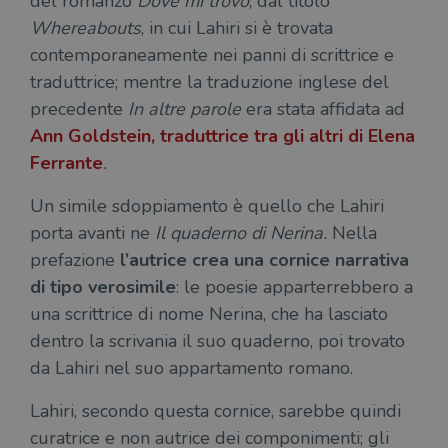
del romanzo
Dove mi trovo
, dal titolo
Whereabouts
, in cui Lahiri si è trovata
contemporaneamente nei panni di scrittrice e
traduttrice; mentre la traduzione inglese del
precedente
In altre parole
era stata affidata ad
Ann Goldstein
, traduttrice tra gli altri di Elena
Ferrante
.
Un simile sdoppiamento è quello che Lahiri
porta avanti ne
Il quaderno di Nerina.
Nella
prefazione
l’autrice crea una cornice narrativa
di tipo verosimile
: le poesie apparterrebbero a
una scrittrice di nome Nerina, che ha lasciato
dentro la scrivania il suo quaderno, poi trovato
da Lahiri nel suo appartamento romano.
Lahiri, secondo questa cornice, sarebbe quindi
curatrice e non autrice dei componimenti; gli