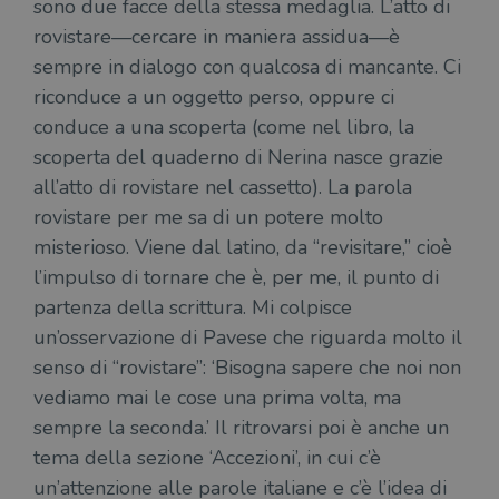
sono due facce della stessa medaglia. L’atto di
rovistare—cercare in maniera assidua—è
sempre in dialogo con qualcosa di mancante. Ci
riconduce a un oggetto perso, oppure ci
conduce a una scoperta (come nel libro, la
scoperta del quaderno di Nerina nasce grazie
all’atto di rovistare nel cassetto). La parola
rovistare per me sa di un potere molto
misterioso. Viene dal latino, da “revisitare,” cioè
l’impulso di tornare che è, per me, il punto di
partenza della scrittura. Mi colpisce
un’osservazione di Pavese che riguarda molto il
senso di “rovistare”: ‘Bisogna sapere che noi non
vediamo mai le cose una prima volta, ma
sempre la seconda.’ Il ritrovarsi poi è anche un
tema della sezione ‘Accezioni’, in cui c’è
un’attenzione alle parole italiane e c’è l’idea di