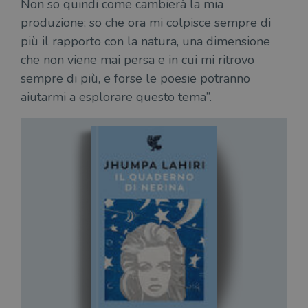
Non so quindi come cambierà la mia
VISITOR_PRIVACY_METADATA
5 mesi 4
Que
YouTube
personalizzabile
settimane
imp
.youtube.com
dai proprietari
produzione; so che ora mi colpisce sempre di
You
di siti Web.
mem
più il rapporto con la natura, una dimensione
sta
con
che non viene mai persa e in cui mi ritrovo
coo
del
sempre di più, e forse le poesie potranno
do
cor
aiutarmi a esplorare questo tema”.