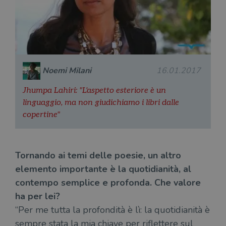
I cookie strettamente necessari consentono le
funzionalità principali del sito web come
l'accesso dell'utente e la gestione dell'account. Il
sito web non può essere utilizzato
correttamente senza i cookie strettamente
necessari.
Noemi Milani
16.01.2017
Fornitore
/
Nome
Scadenza
Desc
Dominio
Jhumpa Lahiri: "L'aspetto esteriore è un
wordpress_test_cookie
Sessione
Wor
Automattic
imp
linguaggio, ma non giudichiamo i libri dalle
Inc.
ques
.illibraio.it
copertine"
quan
alla
login
vien
util
verif
Tornando ai temi delle poesie, un altro
bro
è im
elemento importante è la quotidianità, al
per 
o rif
contempo semplice e profonda. Che valore
cook
ha per lei?
wordpress_sec_[hash]
.illibraio.it
Sessione
Usat
gesti
“Per me tutta la profondità è lì: la quotidianità è
sess
sempre stata la mia chiave per riflettere sul
uten