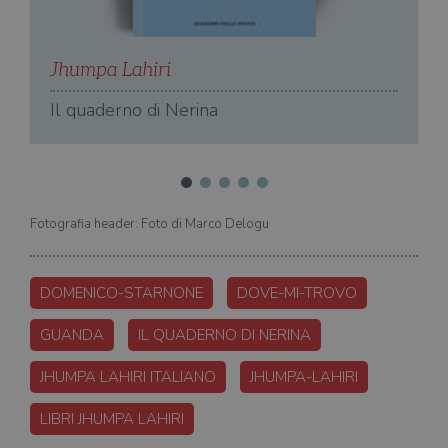
J
Jhumpa Lahiri
D
Il quaderno di Nerina
Fotografia header: Foto di Marco Delogu
DOMENICO-STARNONE
DOVE-MI-TROVO
GUANDA
IL QUADERNO DI NERINA
JHUMPA LAHIRI ITALIANO
JHUMPA-LAHIRI
LIBRI JHUMPA LAHIRI