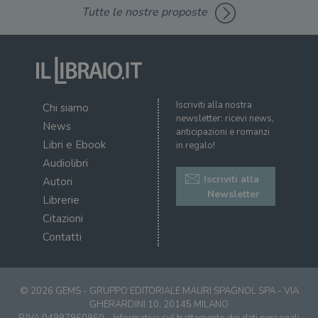
Tutte le nostre proposte
Iscriviti alla nostra
Chi siamo
newsletter: ricevi news,
News
anticipazioni e romanzi
Libri e Ebook
in regalo!
Audiolibri
Iscriviti alla
Autori
Newsletter
Librerie
Citazioni
Contatti
© 2026 GEMS - GRUPPO EDITORIALE MAURI SPAGNOL SPA - VIA
GHERARDINI 10, 20145 MILANO
P.IVA 04997960960 -
Informativa sul trattamento dei dati personali