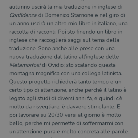
inte
autunno uscirà la mia traduzione in inglese di
con 
servi
Confidenza
di Domenico Starnone e nel giro di
un anno uscirà un altro mio libro in italiano, una
raccolta di racconti. Poi sto finendo un libro in
inglese che raccoglierà saggi sul tema della
traduzione. Sono anche alle prese con una
Fornitore
Nome
/
Scadenza
Descrizione
nuova traduzione dal latino all’inglese delle
Fornitore
Dominio
Fornitore
/
Nome
Scadenza
Des
Metamorfosi
di Ovidio; sto scalando questa
Nome
/
Scadenza
Dominio
Descrizione
_ga_RXJCD2NFMF
.illibraio.it
1 anno 1
Questo cookie
Dominio
montagna magnifica con una collega latinista.
mese
viene utilizzato
__Secure-ROLLOUT_TOKEN
.youtube.com
5 mesi 4
da Google
settimane
UserProfile
.illibraio.it
1 anno
Identifica
Questo progetto richiederà tanto tempo e un
Analytics per
l'utente che
mantenere lo
ttwid
.tiktok.com
11 mesi 4
Que
naviga sul
certo tipo di attenzione, anche perché il latino è
stato della
settimane
co
sito.
sessione.
ass
legato agli studi di diversi anni fa, e quindi c’è
l'an
_fbp
2 mesi 4
Utilizzato
Meta
_ga
1 anno 1
Questo nome
Google
dis
settimane
da
Platform
molto da risvegliare: è davvero stimolante. E
mese
di cookie è
LLC
dei
Facebook
Inc.
associato a
.illibraio.it
per
per fornire
poi lavorare su 20/30 versi al giorno è molto
.illibraio.it
Google
in 
una serie di
Universal
int
prodotti
bello, perché mi permette di soffermarmi con
Analytics, che
ute
pubblicitari
rappresenta un
par
come
un’attenzione pura e molto concreta alle parole.
aggiornamento
par
offerte in
significativo del