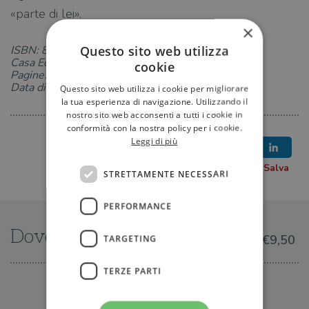
«parte di lei».
×
Questo sito web utilizza
ISBN: 882351746X
Casa Editrice: Guanda
cookie
Pagine: 72
Data di uscita: 12-01-2017
Questo sito web utilizza i cookie per migliorare
la tua esperienza di navigazione. Utilizzando il
nostro sito web acconsenti a tutti i cookie in
conformità con la nostra policy per i cookie.
Leggi di più
STRETTAMENTE NECESSARI
PERFORMANCE
Dove trovarlo
€9,50
TARGETING
TERZE PARTI
IN LIBRERIA