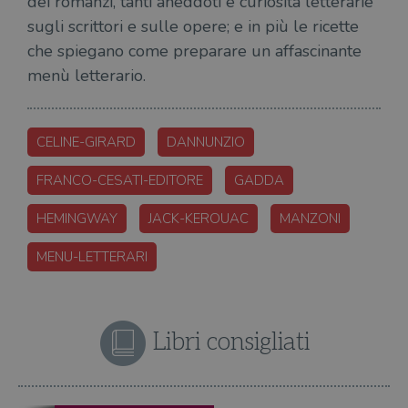
dei romanzi, tanti aneddoti e curiosità letterarie
sugli scrittori e sulle opere; e in più le ricette
che spiegano come preparare un affascinante
menù letterario.
CELINE-GIRARD
DANNUNZIO
FRANCO-CESATI-EDITORE
GADDA
HEMINGWAY
JACK-KEROUAC
MANZONI
MENU-LETTERARI
Libri consigliati