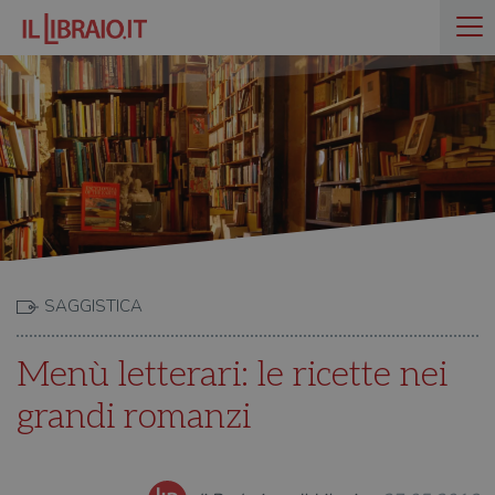
SAGGISTICA
Menù letterari: le ricette nei
grandi romanzi