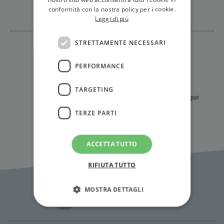
Abbiamo parlato di...
conformità con la nostra policy per i cookie.
Leggi di più
STRETTAMENTE NECESSARI
PERFORMANCE
TARGETING
segui
TERZE PARTI
ACCETTA TUTTO
RIFIUTA TUTTO
MOSTRA DETTAGLI
News Correlate