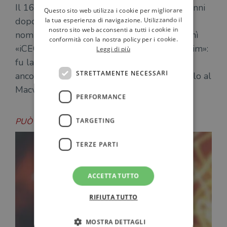
Il 16 settembre 1997, esattamente dodici anni
Questo sito web utilizza i cookie per migliorare
dopo le sue dimissioni forzate del 1985, fu
la tua esperienza di navigazione. Utilizzando il
nostro sito web acconsenti a tutti i cookie in
nominato ufficialmente interim CEO. Si definì
conformità con la nostra policy per i cookie.
«iCEO», dove la «i» stava appunto per «interim»:
Leggi di più
fu la prima «i» della storia di Apple, prima
STRETTAMENTE NECESSARI
ancora dell’iMac. Dismise la «i» di interim solo al
Macworld del gennaio 2000.
PERFORMANCE
PUÒ INTERESSARTI ANCHE
TARGETING
TERZE PARTI
ACCETTA TUTTO
RIFIUTA TUTTO
MOSTRA DETTAGLI