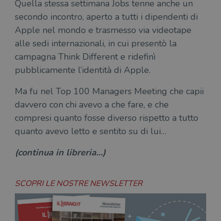
LLC
dei
Quella stessa settimana Jobs tenne anche un
Facebook
Inc.
associato a
.illibraio.it
per
per fornire
.illibraio.it
Google
in 
secondo incontro, aperto a tutti i dipendenti di
una serie di
Universal
int
prodotti
Analytics, che
Apple nel mondo e trasmesso via videotape
ute
pubblicitari
rappresenta un
par
come
aggiornamento
alle sedi internazionali, in cui presentò la
par
offerte in
significativo del
cat
tempo reale
campagna Think Different e ridefinì
servizio di
gen
da
analisi più
sti
inserzionisti
pubblicamente l’identità di Apple.
comunemente
terzi.
usato da
YSC
Sessione
Que
Google LLC
Google. Questo
imp
.youtube.com
Ma fu nel Top 100 Managers Meeting che capii
cookie viene
Yo
utilizzato per
ten
davvero con chi avevo a che fare, e che
distinguere gli
del
utenti unici
vis
compresi quanto fosse diverso rispetto a tutto
assegnando un
dei
numero
inc
quanto avevo letto e sentito su di lui…
generato
casualmente
VISITOR_INFO1_LIVE
5 mesi 4
Que
Google LLC
come
settimane
imp
.youtube.com
(continua in libreria…)
identificativo
You
del client. È
ten
incluso in ogni
del
richiesta di
del
pagina in un
vid
SCOPRI LE NOSTRE NEWSLETTER
sito e utilizzato
Yo
per calcolare i
inc
dati di
sit
visitatori,
det
sessioni e
il 
campagne per i