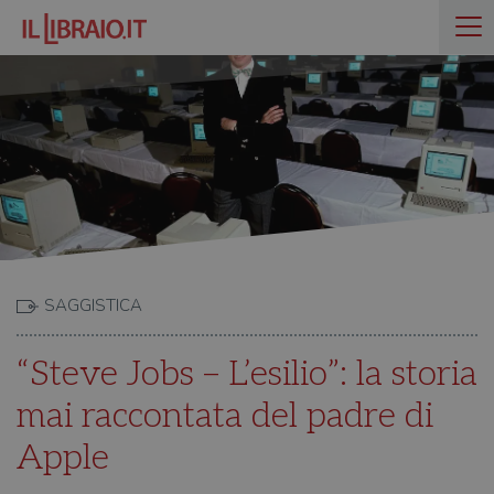
SAGGISTICA
“Steve Jobs – L’esilio”: la storia
mai raccontata del padre di
Apple