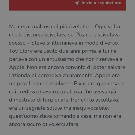
Inizia a seguirci ora
regis
i lor
sian
qua
nav
attra
Ma c’era qualcosa di più rivelatore. Ogni volta
sito
inte
che il discorso scivolava su Pixar – e scivolava
con 
servi
spesso – Steve si illuminava in modo diverso.
Toy Story era uscito due anni prima, e lui ne
parlava con un entusiasmo che non riservava a
Apple. Non era ancora convinto di poter salvare
l’azienda, si percepiva chiaramente. Apple era
Fornitore
un problema da risolvere. Pixar era qualcosa in
Nome
/
Scadenza
Descrizione
Fornitore
Dominio
Fornitore
/
Nome
Scadenza
Des
cui credeva davvero, qualcosa che aveva già
Nome
/
Scadenza
Dominio
Descrizione
_ga_RXJCD2NFMF
.illibraio.it
1 anno 1
Questo cookie
Dominio
dimostrato di funzionare. Per chi lo ascoltava,
mese
viene utilizzato
__Secure-ROLLOUT_TOKEN
.youtube.com
5 mesi 4
da Google
settimane
UserProfile
.illibraio.it
1 anno
Identifica
era un segnale sottile ma inequivocabile:
Analytics per
l'utente che
mantenere lo
ttwid
.tiktok.com
11 mesi 4
Que
naviga sul
quest’uomo stava tornando a casa, ma non era
stato della
settimane
co
sito.
sessione.
ass
ancora sicuro di volerci stare.
l'an
_fbp
2 mesi 4
Utilizzato
Meta
_ga
1 anno 1
Questo nome
Google
dis
settimane
da
Platform
mese
di cookie è