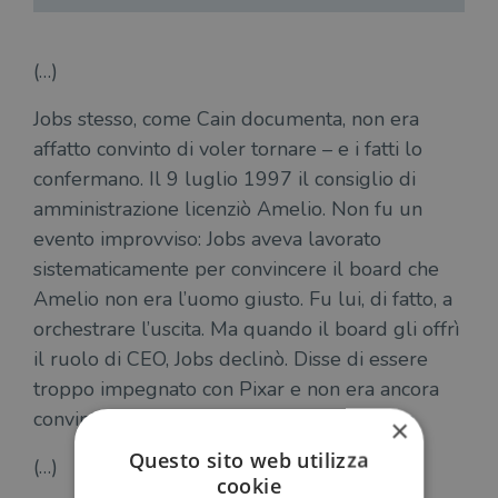
(…)
Jobs stesso, come Cain documenta, non era
affatto convinto di voler tornare – e i fatti lo
confermano. Il 9 luglio 1997 il consiglio di
amministrazione licenziò Amelio. Non fu un
evento improvviso: Jobs aveva lavorato
sistematicamente per convincere il board che
Amelio non era l’uomo giusto. Fu lui, di fatto, a
orchestrare l’uscita. Ma quando il board gli offrì
il ruolo di CEO, Jobs declinò. Disse di essere
troppo impegnato con Pixar e non era ancora
convinto che Apple potesse essere salvata.
×
Questo sito web utilizza
(…)
cookie