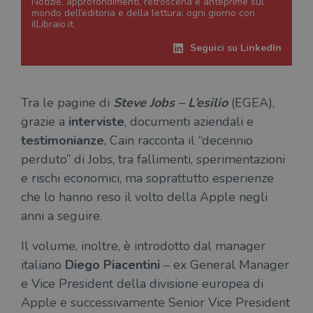
Notizie, approfondimenti, retroscena e anteprime sul
mondo dell’editoria e della lettura: ogni giorno con
ilLibraio.it
Seguici su LinkedIn
Tra le pagine di
Steve Jobs – L’esilio
(EGEA),
grazie a
interviste
, documenti aziendali e
testimonianze
, Cain racconta il “decennio
perduto” di Jobs, tra fallimenti, sperimentazioni
e rischi economici, ma soprattutto esperienze
che lo hanno reso il volto della Apple negli
anni a seguire.
Il volume, inoltre, è introdotto dal manager
italiano
Diego Piacentini
– ex General Manager
e Vice President della divisione europea di
Apple e successivamente Senior Vice President