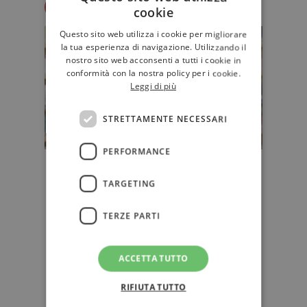
Redazione Il Libraio
cookie
Questo sito web utilizza i cookie per migliorare
la tua esperienza di navigazione. Utilizzando il
nostro sito web acconsenti a tutti i cookie in
conformità con la nostra policy per i cookie.
Leggi di più
STRETTAMENTE NECESSARI
PERFORMANCE
Tre milioni di libri in meno
TARGETING
venduti in Italia (editori e librerie
indipendenti soffrono di più)
TERZE PARTI
In flessione del 3% rispetto al 2024
le copie cartacee di libri vendute in
Italia nel 2025 (e il seg…
ACCETTA TUTTO
EDITORIA
RIFIUTA TUTTO