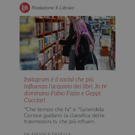
è im
per 
Redazione Il Libraio
o rif
cook
wordpress_sec_[hash]
.illibraio.it
Sessione
Usat
gesti
sess
uten
sul s
wordpress_logged_in_[hash]
.illibraio.it
Sessione
Usat
gesti
sess
uten
sul s
CookieScriptConsent
1 mese
Memo
CookieScript
Instagram è il social che più
stat
.illibraio.it
cons
influenza l’acquisto dei libri. In tv
cook
dell
dominano Fabio Fazio e Geppi
il d
Cucciari
corr
"Che tempo che fa" e "Splendida
msToken
.tiktok.com
1
Ques
settimana
vien
Cornice guidano la classifica delle
3 giorni
util
trasmissioni tv che più influen…
scop
aute
e si
EBOOK E DIGITALE
assi