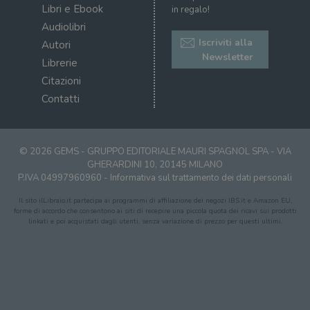
visitatori,
det
Libri e Ebook
in regalo!
sessioni e
il 
campagne per i
sit
Audiolibri
report di analisi
uti
dei siti. Per
Iscriviti alla
nuo
Autori
impostazione
vec
Newsletter
predefinita,
Librerie
del
scade dopo 2
di 
anni, sebbene
Citazioni
sia
VISITOR_PRIVACY_METADATA
5 mesi 4
Que
YouTube
Contatti
personalizzabile
settimane
imp
.youtube.com
dai proprietari
You
di siti Web.
mem
sta
con
coo
© 2026 GEMS - GRUPPO EDITORIALE MAURI SPAGNOL SPA - VIA
del
GHERARDINI 10, 20145 MILANO
do
P.IVA 04997960960 -
Informativa sul trattamento dei dati personali
cor
Il sito ilLibraio.it partecipa ai programmi di affiliazione dei negozi IBS.it e Amazon EU,
forme di accordo che consentono ai siti di recepire una piccola quota dei ricavi sui prodotti
linkati e poi acquistati dagli utenti, senza variazione di prezzo per questi ultimi.