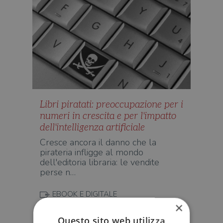
Libri piratati: preoccupazione per i
numeri in crescita e per l'impatto
dell'intelligenza artificiale
Cresce ancora il danno che la
pirateria infligge al mondo
dell'editoria libraria: le vendite
perse n…
EBOOK E DIGITALE
×
Questo sito web utilizza