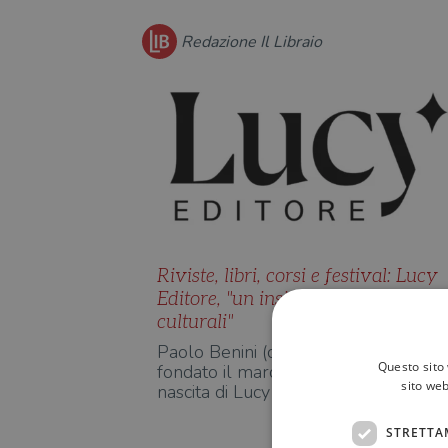
Redazione Il Libraio
Riviste, libri, corsi e festival: Lucy
Editore, "un insieme di mondi
culturali"
Paolo Benini (che nel 2014 ha co-
Questo sito 
fondato il marchio add) annuncia la
sito web
nascita di Lucy Editore, che co…
STRETTA