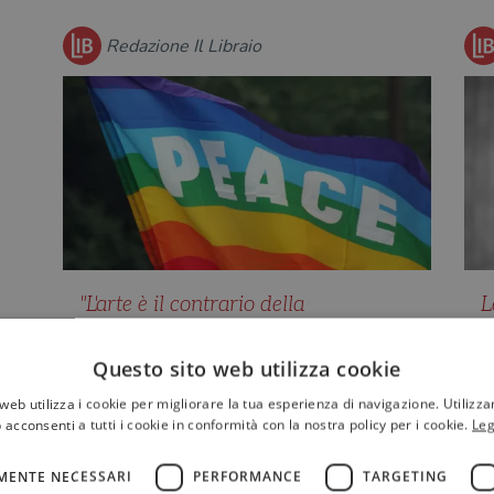
Redazione Il Libraio
"L'arte è il contrario della
L
disintegrazione": una riflessione di
m
Elsa Morante dall'"Antologia del
l
Questo sito web utilizza cookie
pacifismo"
"
web utilizza i cookie per migliorare la tua esperienza di navigazione. Utilizza
s
Perché non siamo ancora guariti dalla
 acconsenti a tutti i cookie in conformità con la nostra policy per i cookie.
Leg
è
guerra? E cosa ci impedisce di
immaginare un futuro di rispet…
MENTE NECESSARI
PERFORMANCE
TARGETING