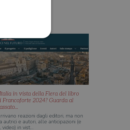
EDITORIA
Redazione Il Libraio
ione dell'account. Il sito
 pagina di login. Il
 Web è impostato per
'Italia in vista della Fiera del libro
i Francoforte 2024? Guarda al
sito
assato...
sito
rrivano reazioni dagli editori, ma non
a autrici e autori, alle anticipazioni (e
te per il dominio corrente.
l video) in vist…