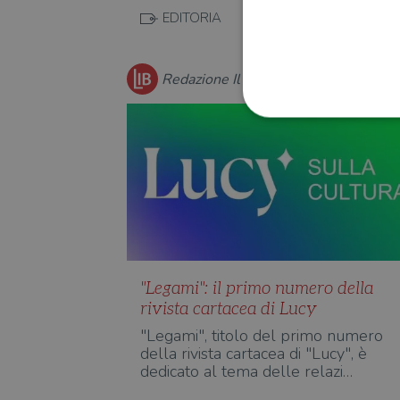
EDITORIA
Redazione Il Libraio
I cookie strettamente necessa
web non può essere utilizza
Nome
wordpress_test_cookie
"Legami": il primo numero della
rivista cartacea di Lucy
wordpress_sec_[hash]
"Legami", titolo del primo numero
wordpress_logged_in_[ha
della rivista cartacea di "Lucy", è
dedicato al tema delle relazi…
CookieScriptConsent