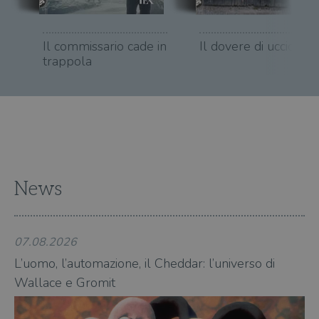
CookieScriptConsent
1 mese
Memo
CookieScript
stat
.illibraio.it
cons
cook
Il commissario cade in
Il dovere di uccidere
dell
il d
trappola
corr
msToken
.tiktok.com
1
Ques
settimana
vien
3 giorni
util
scop
aute
e si
assi
che 
rim
regis
News
i lor
sian
qua
nav
attra
sito
07.08.2026
07
inte
con 
L’uomo, l’automazione, il Cheddar: l’universo di
L’
servi
Wallace e Gromit
Wa