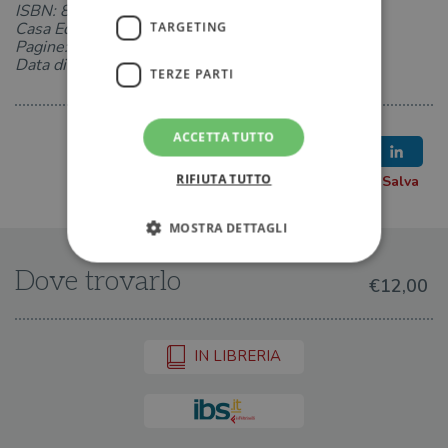
ISBN: 8850261152
Casa Editrice: TEA
TARGETING
Pagine: 204
Data di uscita: 10-02-2022
TERZE PARTI
ACCETTA TUTTO
RIFIUTA TUTTO
MOSTRA DETTAGLI
Dove trovarlo
€12,00
Strettamente necessari
Performance
Targeting
Terze parti
IN LIBRERIA
I cookie strettamente necessari consentono le
funzionalità principali del sito web come
l'accesso dell'utente e la gestione dell'account. Il
sito web non può essere utilizzato
correttamente senza i cookie strettamente
necessari.