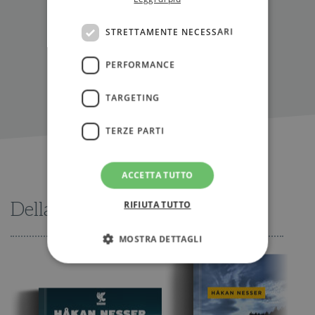
IN LIBRERIA
STRETTAMENTE NECESSARI
PERFORMANCE
TARGETING
TERZE PARTI
ACCETTA TUTTO
RIFIUTA TUTTO
Della stessa serie
MOSTRA DETTAGLI
Strettamente necessari
Performance
Targeting
Terze parti