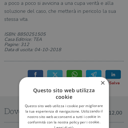
a poco a poco si avvicina a una cupa verità e alla
soluzione del caso, che metterà in pericolo la sua
stessa vita.
ISBN: 8850251505
Casa Editrice: TEA
Pagine: 312
Data di uscita: 04-10-2018
×
Questo sito web utilizza
cookie
Questo sito web utilizza i cookie per migliorare
Dove trovarlo
la tua esperienza di navigazione. Utilizzando il
€12,00
nostro sito web acconsenti a tutti i cookie in
conformità con la nostra policy per i cookie.
Leggi di più