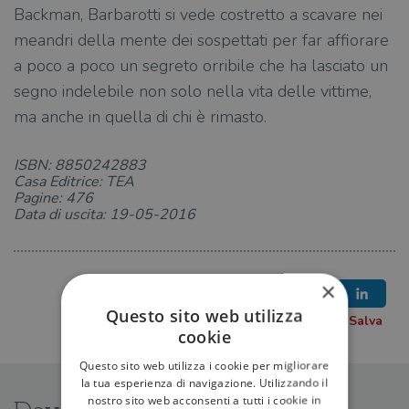
Backman, Barbarotti si vede costretto a scavare nei
meandri della mente dei sospettati per far affiorare
a poco a poco un segreto orribile che ha lasciato un
segno indelebile non solo nella vita delle vittime,
ma anche in quella di chi è rimasto.
ISBN: 8850242883
Casa Editrice: TEA
Pagine: 476
Data di uscita: 19-05-2016
×
Questo sito web utilizza
cookie
Questo sito web utilizza i cookie per migliorare
la tua esperienza di navigazione. Utilizzando il
nostro sito web acconsenti a tutti i cookie in