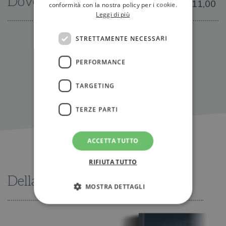
Dove trovarlo
€11,00
conformità con la nostra policy per i cookie.
Leggi di più
STRETTAMENTE NECESSARI
IN LIBRERIA
PERFORMANCE
TARGETING
TERZE PARTI
ACCETTA TUTTO
RIFIUTA TUTTO
Della stessa serie
MOSTRA DETTAGLI
Strettamente necessari
Performance