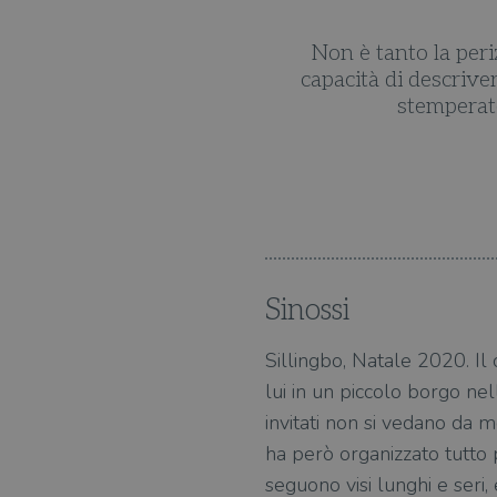
kman è tempo speso bene.
Non è tanto la periz
capacità di descriver
stemperate 
risultato è straordinario.
Sinossi
Sillingbo, Natale 2020. Il c
lui in un piccolo borgo nel
invitati non si vedano da 
ha però organizzato tutto
seguono visi lunghi e seri,