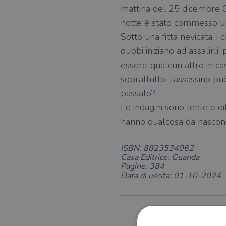
mattina del 25 dicembre G
notte è stato commesso un
Sotto una fitta nevicata, 
dubbi iniziano ad assalirli
esserci qualcun altro in ca
soprattutto, l’assassino pu
passato?
Le indagini sono lente e dif
hanno qualcosa da nasconde
ISBN: 8823534062
Casa Editrice: Guanda
Pagine: 384
Data di uscita: 01-10-2024