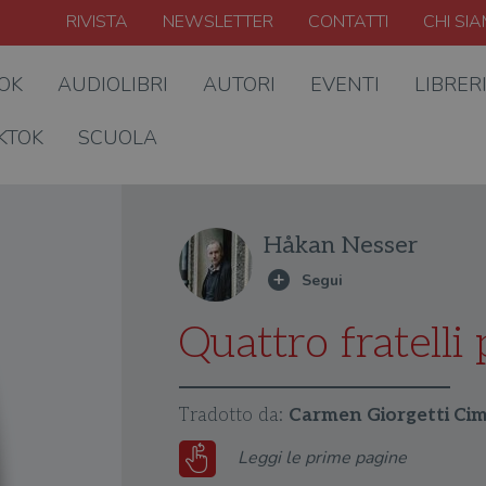
RIVISTA
NEWSLETTER
CONTATTI
CHI SI
OOK
AUDIOLIBRI
AUTORI
EVENTI
LIBRER
KTOK
SCUOLA
Håkan Nesser
Quattro fratelli 
Tradotto da:
Carmen Giorgetti Ci
Leggi le prime pagine