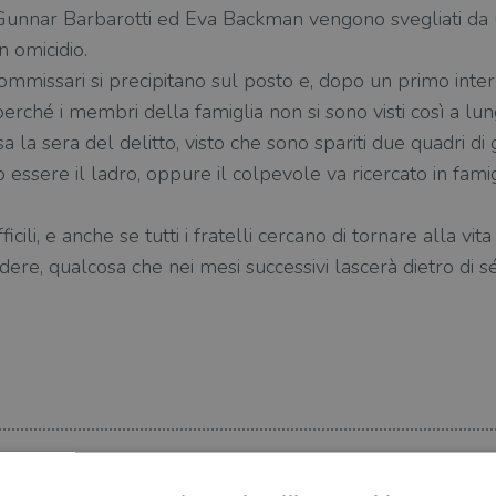
unnar Barbarotti ed Eva Backman vengono svegliati da 
 omicidio.
i commissari si precipitano sul posto e, dopo un primo int
: perché i membri della famiglia non si sono visti così a lu
sa la sera del delitto, visto che sono spariti due quadri d
ò essere il ladro, oppure il col­pevole va ricercato in fam
ficili, e anche se tutti i fratelli cercano di tornare alla vi
re, qualcosa che nei mesi successivi lascerà dietro di sé 