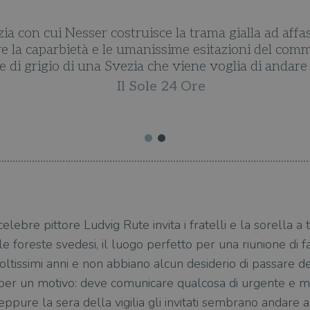
ia con cui Nesser costruisce la trama gialla ad affas
e la caparbietà e le umanissime esitazioni del commi
di grigio di una Svezia che viene voglia di andare 
Il Sole 24 Ore
elebre pittore Ludvig Rute invita i fratelli e la sorella a 
le foreste svedesi, il luogo perfetto per una riunione di f
moltissimi anni e non abbiano alcun desiderio di passare 
 per un motivo: deve comunicare qualcosa di urgente e mo
 eppure la sera della vigilia gli invitati sembrano andare 