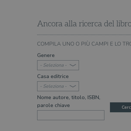
VISITOR_PRIVACY_METAD
Ancora alla ricerca del libr
07.08.2026
COMPILA UNO O PIÙ CAMPI E LO TR
Stefan Zweig, narratore delle
5 (+1) libri per scopri
Genere
inquietudini umane
- Seleziona -
Casa editrice
- Seleziona -
Nome autore, titolo, ISBN,
parole chiave
Cerc