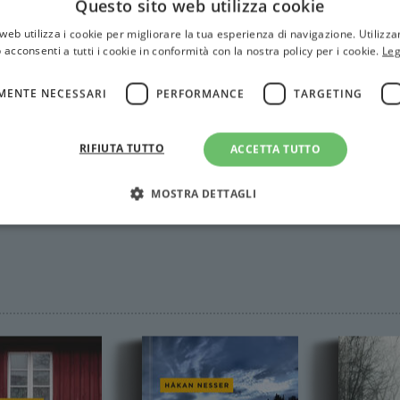
Questo sito web utilizza cookie
web utilizza i cookie per migliorare la tua esperienza di navigazione. Utilizza
 acconsenti a tutti i cookie in conformità con la nostra policy per i cookie.
Leg
MENTE NECESSARI
PERFORMANCE
TARGETING
RIFIUTA TUTTO
ACCETTA TUTTO
MOSTRA DETTAGLI
Strettamente necessari
Performance
Targeting
Terze parti
ri consentono le funzionalità principali del sito web come l'accesso dell'utente e la gest
to correttamente senza i cookie strettamente necessari.
Fornitore
/
Scadenza
Descrizione
Dominio
Sessione
WordPress imposta questo cookie quando accedi alla
Automattic
cookie viene utilizzato per verificare se il browser
Inc.