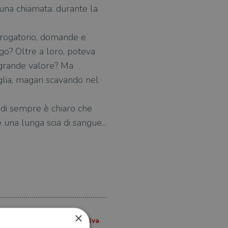
una chiamata: durante la
errogatorio, domande e
ngo? Oltre a loro, poteva
i grande valore? Ma
iglia, magari scavando nel
ta di sempre è chiaro che
una lunga scia di sangue...
×