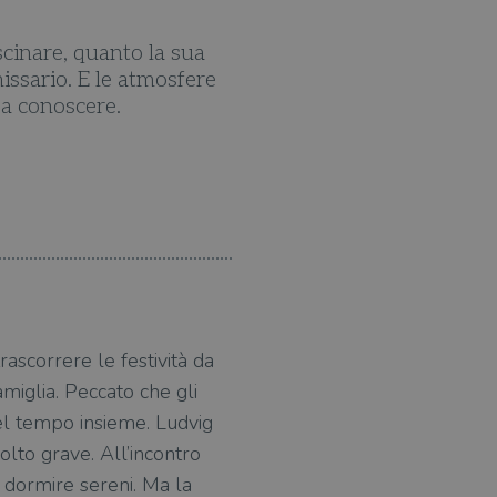
cinare, quanto la sua
Passare qualche ora in 
ssario. E le atmosfere
a conoscere.
Nesser ricerca le radici 
trascorrere le festività da
amiglia. Peccato che gli
del tempo insieme. Ludvig
lto grave. All’incontro
a dormire sereni. Ma la