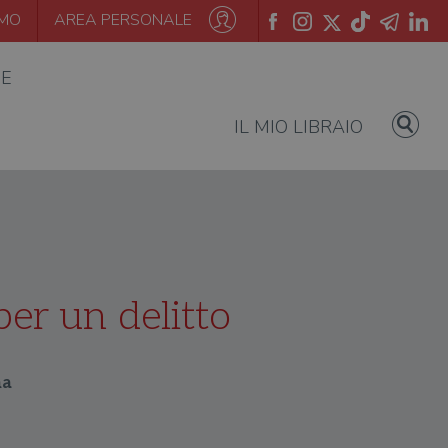
AMO
AREA PERSONALE
IE
IL MIO LIBRAIO
per un delitto
ma