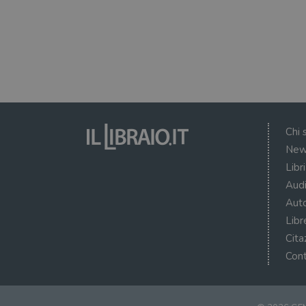
Chi 
New
Libr
Audi
Auto
Libr
Cita
Cont