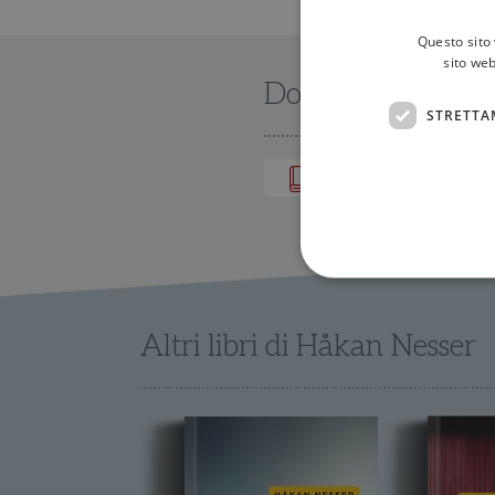
Questo sito 
sito web
Dove trovarlo
STRETTA
IN LIBRERIA
Altri libri di Håkan Nesser
I cookie strettamente necessa
web non può essere utilizza
Nome
wordpress_test_cookie