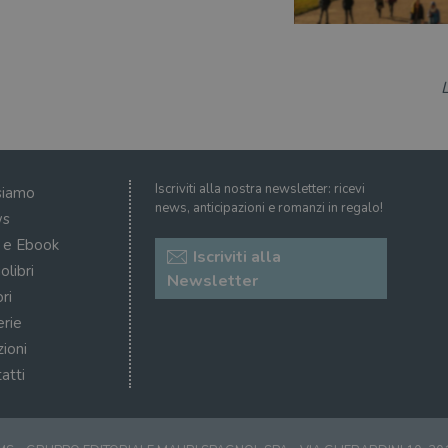
Iscriviti alla nostra newsletter: ricevi
siamo
news, anticipazioni e romanzi in regalo!
s
i e Ebook
Iscriviti alla
olibri
Newsletter
ri
erie
zioni
atti