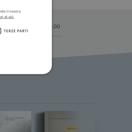
ndo il nostro
gi di più
€19,00
TERZE PARTI
ione dell'account. Il sito
 pagina di login. Il
 Web è impostato per