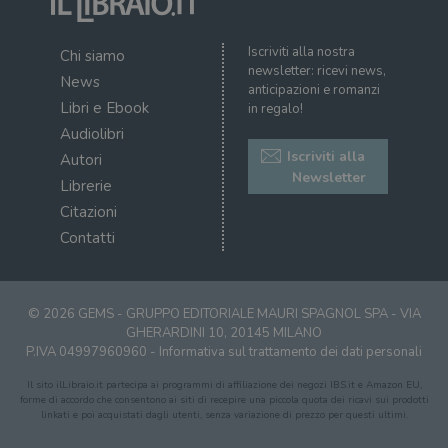
Iscriviti alla nostra
Chi siamo
newsletter: ricevi news,
News
anticipazioni e romanzi
Libri e Ebook
in regalo!
Audiolibri
Iscriviti alla
Autori
Newsletter
Librerie
Citazioni
Contatti
© 2026 GEMS - GRUPPO EDITORIALE MAURI SPAGNOL SPA - VIA
GHERARDINI 10, 20145 MILANO
P.IVA 04997960960 -
Informativa sul trattamento dei dati personali
Il sito ilLibraio.it partecipa ai programmi di affiliazione dei negozi IBS.it e Amazon EU,
forme di accordo che consentono ai siti di recepire una piccola quota dei ricavi sui prodotti
linkati e poi acquistati dagli utenti, senza variazione di prezzo per questi ultimi.