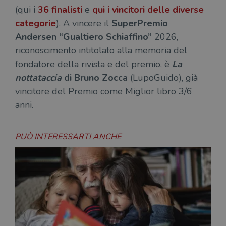
(qui i
36 finalisti
e
qui i vincitori delle diverse
categorie
). A vincere il
SuperPremio
Andersen “Gualtiero Schiaffino”
2026,
riconoscimento intitolato alla memoria del
fondatore della rivista e del premio, è
La
nottataccia
di Bruno Zocca
(LupoGuido), già
vincitore del Premio come Miglior libro 3/6
anni.
PUÒ INTERESSARTI ANCHE