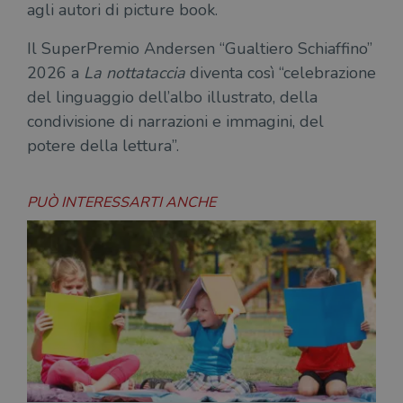
agli autori di picture book.
l'accesso dell'utente e la gestione dell'account. Il
sito web non può essere utilizzato
correttamente senza i cookie strettamente
Il SuperPremio Andersen “Gualtiero Schiaffino”
necessari.
2026 a
La nottataccia
diventa così “celebrazione
Fornitore
/
Nome
Scadenza
Desc
del linguaggio dell’albo illustrato, della
Dominio
condivisione di narrazioni e immagini, del
wordpress_test_cookie
Sessione
Wor
Automattic
imp
Inc.
potere della lettura”.
ques
.illibraio.it
quan
alla
login
PUÒ INTERESSARTI ANCHE
vien
util
verif
bro
è im
per 
o rif
cook
wordpress_sec_[hash]
.illibraio.it
Sessione
Usat
gesti
sess
uten
sul s
wordpress_logged_in_[hash]
.illibraio.it
Sessione
Usat