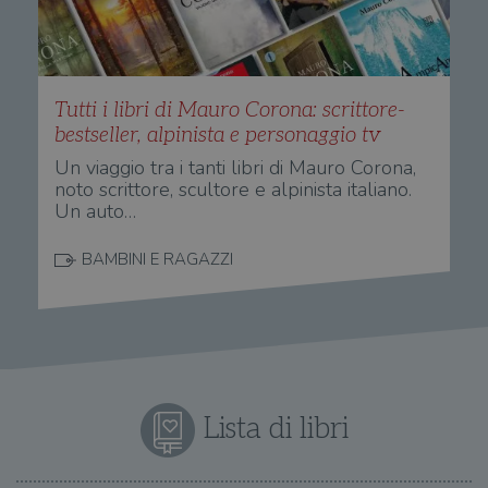
sta
con
coo
del
do
cor
Tutti i libri di Mauro Corona: scrittore-
bestseller, alpinista e personaggio tv
Un viaggio tra i tanti libri di Mauro Corona,
noto scrittore, scultore e alpinista italiano.
Un auto…
BAMBINI E RAGAZZI
Lista di libri