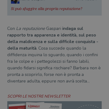
report di analisi
uti
dei siti. Per
nuo
impostazione
Si può sfuggire alla propria reputazione?
vec
predefinita,
del
scade dopo 2
di 
anni, sebbene
sia
VISITOR_PRIVACY_METADATA
5 mesi 4
Que
YouTube
personalizzabile
settimane
imp
.youtube.com
Con
La reputazione
Gaspari
indaga sul
dai proprietari
You
di siti Web.
mem
rapporto tra apparenza e identità, sul peso
sta
con
della maldicenza e sulla difficile conquista ­
coo
del
della maturità
. Cosa succede quando la
do
diffidenza in­quina lo sguardo, quando i confini
cor
fra le colpe e i pettegolezzi si fanno labili,
quando fidarsi significa rischiare? Barba­ra non è
pronta a scoprirlo, forse non è pronta a
diventare adulta, eppure non avrà scelta…
SCOPRI LE NOSTRE NEWSLETTER