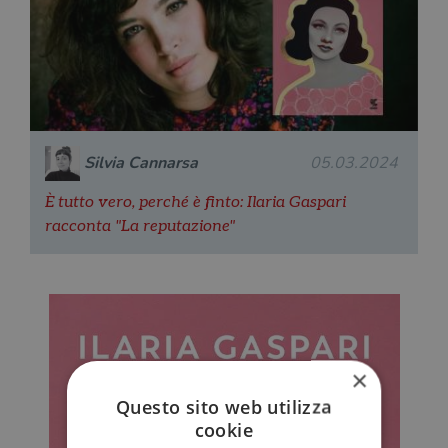
Silvia Cannarsa
05.03.2024
È tutto vero, perché è finto: Ilaria Gaspari
racconta "La reputazione"
×
Questo sito web utilizza
cookie