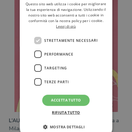
Questo sito web utilizza i cookie per migliorare
la tua esperienza di navigazione. Utilizzando il
nostro sito web acconsenti a tutti i cookie in
conformità con la nostra policy per i cookie.
Leggi di più
STRETTAMENTE NECESSARI
PERFORMANCE
TARGETING
TERZE PARTI
ACCETTA TUTTO
RIFIUTA TUTTO
L’AUTRICE
–
Ilaria Gaspari
*, scrittrice, è nata a
MOSTRA DETTAGLI
Milano. Ha studiato filosofia alla Scuola