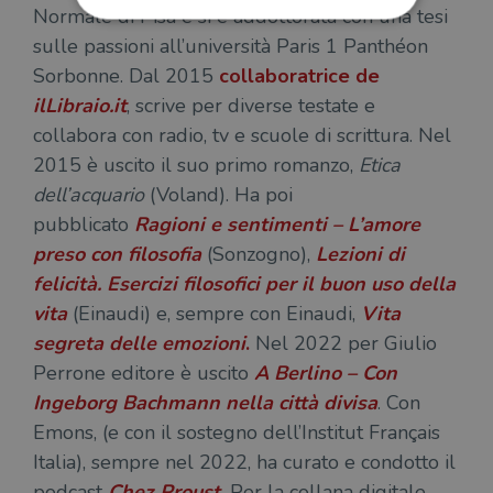
Normale di Pisa e si è addottorata con una tesi
sulle passioni all’università Paris 1 Panthéon
Strettamente necessari
Performance
Sorbonne. Dal 2015
collaboratrice de
Targeting
Terze parti
ilLibraio.it
, scrive per diverse testate e
collabora con radio, tv e scuole di scrittura. Nel
I cookie strettamente necessari consentono le
funzionalità principali del sito web come
2015 è uscito il suo primo romanzo,
Etica
l'accesso dell'utente e la gestione dell'account. Il
sito web non può essere utilizzato
dell’acquario
(Voland). Ha poi
correttamente senza i cookie strettamente
pubblicato
Ragioni e sentimenti – L’amore
necessari.
preso con filosofia
(Sonzogno),
Lezioni di
Fornitore
/
Nome
Scadenza
Desc
Dominio
felicità. Esercizi filosofici per il buon uso della
wordpress_test_cookie
Sessione
Wor
Automattic
vita
(Einaudi) e, sempre con Einaudi,
Vita
imp
Inc.
ques
segreta delle emozioni
.
Nel 2022 per Giulio
.illibraio.it
quan
alla
Perrone editore è uscito
A Berlino – Con
login
Ingeborg Bachmann nella città divisa
. Con
vien
util
Emons, (e con il sostegno dell’Institut Français
verif
bro
Italia), sempre nel 2022, ha curato e condotto il
è im
per 
podcast
Chez Proust
.
Per la collana digitale
o rif