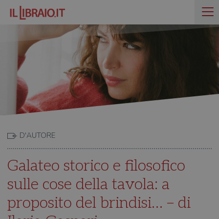
D'AUTORE
Galateo storico e filosofico
sulle cose della tavola: a
proposito del brindisi… – di