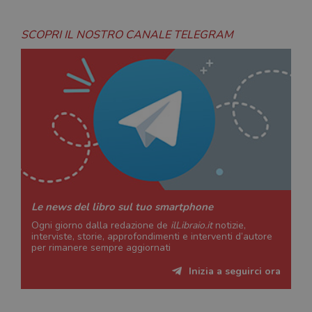
SCOPRI IL NOSTRO CANALE TELEGRAM
Le news del libro sul tuo smartphone
Ogni giorno dalla redazione de
ilLibraio.it
notizie,
interviste, storie, approfondimenti e interventi d’autore
per rimanere sempre aggiornati
Inizia a seguirci ora