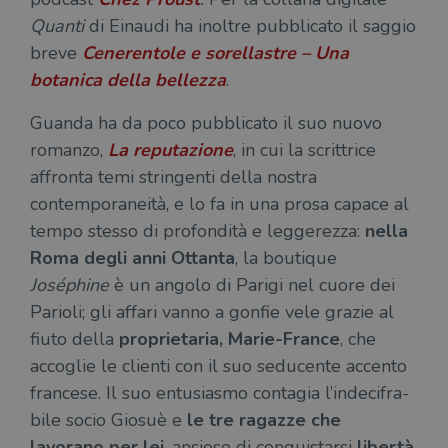
cook
Quanti
di Einaudi ha inoltre pubblicato il saggio
wordpress_sec_[hash]
.illibraio.it
Sessione
Usat
breve
Cenerentole e sorellastre – Una
gesti
sess
botanica della bellezza
.
uten
sul s
Guanda ha da poco pubblicato il suo nuovo
wordpress_logged_in_[hash]
.illibraio.it
Sessione
Usat
gesti
romanzo,
La reputazione
, in cui la scrittrice
sess
uten
affronta temi stringenti della nostra
sul s
contemporaneità, e lo fa in una prosa capace al
CookieScriptConsent
1 mese
Memo
CookieScript
stat
.illibraio.it
tempo stesso di profondità e leggerezza:
nella
cons
cook
Roma degli anni Ottanta
, la boutique
dell
Joséphine
è un angolo di Parigi nel cuore dei
il d
corr
Parioli; gli affari vanno a gonfie vele grazie al
msToken
.tiktok.com
1
Ques
fiuto della
proprietaria, Marie-France
, che
settimana
vien
3 giorni
util
accoglie le clienti con il suo seducente accento
scop
aute
francese. Il suo entusiasmo contagia l’indecifra­
e si
assi
bile socio Giosuè e
le tre ragazze che
che 
rim
lavorano per lei
, ansiose di conquistarsi
libertà