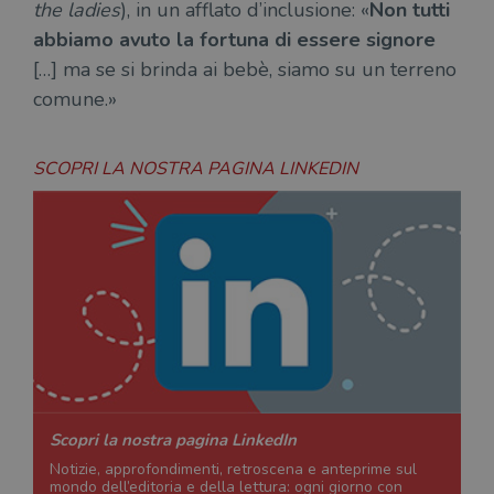
the ladies
), in un afflato d’inclusione: «
Non tutti
abbiamo avuto la fortuna di essere signore
[…] ma se si brinda ai bebè, siamo su un terreno
comune.»
SCOPRI LA NOSTRA PAGINA LINKEDIN
Scopri la nostra pagina LinkedIn
Notizie, approfondimenti, retroscena e anteprime sul
mondo dell’editoria e della lettura: ogni giorno con