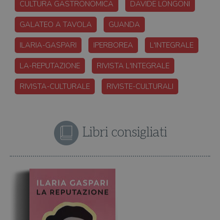
CULTURA GASTRONOMICA
DAVIDE LONGONI
GALATEO A TAVOLA
GUANDA
ILARIA-GASPARI
IPERBOREA
L'INTEGRALE
LA-REPUTAZIONE
RIVISTA L'INTEGRALE
RIVISTA-CULTURALE
RIVISTE-CULTURALI
Libri consigliati