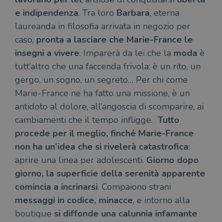
regis
i lor
e indipendenza
. Tra loro
Barbara
, eter­na
sian
qua
laureanda in filosofia arrivata in negozio per
nav
attra
caso,
pronta a lasciare che Marie-France le
sito
inte
insegni a vivere
. Imparerà da lei che la
moda
è
con 
servi
tutt’altro che una faccenda frivola: è un rito, un
gergo, un sogno, un segreto… Per chi come
Marie-France ne ha fatto una missione, è un
antidoto al dolore, all’angoscia di scomparire, ai
cambiamenti che il tempo infligge.
Tutto
Fornitore
procede per il meglio, finché Marie-France
Nome
/
Scadenza
Descrizione
Fornitore
Dominio
Fornitore
/
non ha un’idea che si rivelerà catastrofica
:
Nome
Scadenza
Des
Nome
/
Scadenza
Dominio
Descrizione
_ga_RXJCD2NFMF
.illibraio.it
1 anno 1
Questo cookie
Dominio
aprire una linea per adolescenti.
Giorno dopo
mese
viene utilizzato
__Secure-ROLLOUT_TOKEN
.youtube.com
5 mesi 4
da Google
settimane
UserProfile
.illibraio.it
1 anno
Identifica
giorno, la superficie della serenità apparente
Analytics per
l'utente che
mantenere lo
ttwid
.tiktok.com
11 mesi 4
Que
comincia a incrinarsi
. Compaiono strani
naviga sul
stato della
settimane
co
sito.
sessione.
messaggi in codice, minacce
, e intorno alla
ass
l'an
_fbp
2 mesi 4
Utilizzato
Meta
_ga
1 anno 1
Questo nome
boutique
si diffonde una calunnia infamante
Google
dis
settimane
da
Platform
mese
di cookie è
LLC
dei
Facebook
Inc.