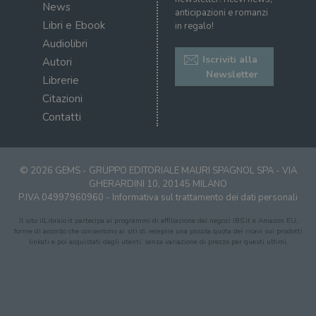
News
anticipazioni e romanzi
Libri e Ebook
in regalo!
Audiolibri
Iscriviti alla
Autori
Newsletter
Librerie
Citazioni
Contatti
© 2026 GEMS - GRUPPO EDITORIALE MAURI SPAGNOL SPA - VIA
GHERARDINI 10, 20145 MILANO
P.IVA 04997960960 -
Informativa sul trattamento dei dati personali
Il sito ilLibraio.it partecipa ai programmi di affiliazione dei negozi IBS.it e Amazon EU,
forme di accordo che consentono ai siti di recepire una piccola quota dei ricavi sui prodotti
linkati e poi acquistati dagli utenti, senza variazione di prezzo per questi ultimi.