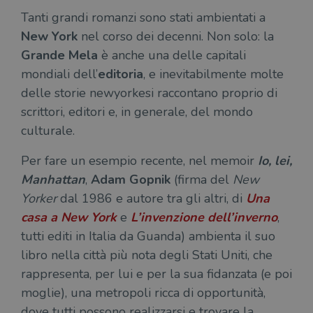
Tanti grandi romanzi sono stati ambientati a
New York
nel corso dei decenni. Non solo: la
Grande Mela
è anche una delle capitali
mondiali dell’
editoria
, e inevitabilmente molte
delle storie newyorkesi raccontano proprio di
scrittori, editori e, in generale, del mondo
culturale.
P
er fare un esempio recente, nel memoir
Io, lei,
Manhattan
,
Adam Gopnik
(firma del
New
Yorker
dal 1986 e autore tra gli altri, di
Una
casa a New York
e
L’invenzione dell’inverno
,
tutti editi in Italia da Guanda) ambienta il suo
libro nella città più nota degli Stati Uniti, che
rappresenta, per lui e per la sua fidanzata (e poi
moglie), una metropoli ricca di opportunità,
dove tutti possono realizzarsi e trovare la