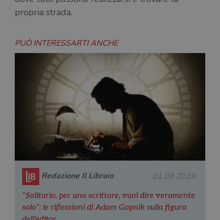
propria strada.
PUÒ INTERESSARTI ANCHE
Redazione Il Libraio
01.08.2019
“Solitario, per uno scrittore, vuol dire veramente
solo”: le riflessioni di Adam Gopnik sulla figura
dell'editor