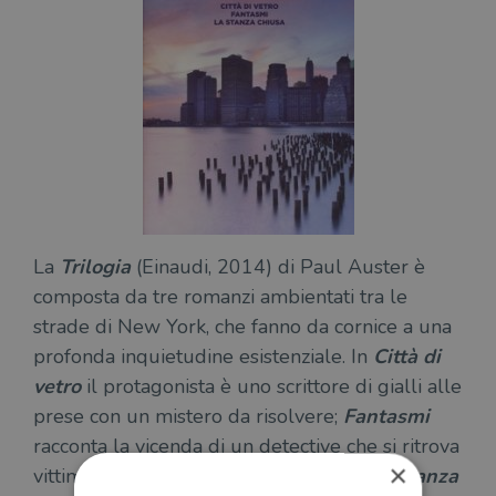
La
Trilogia
(Einaudi, 2014) di Paul Auster è
composta da tre romanzi ambientati tra le
strade di New York, che fanno da cornice a una
profonda inquietudine esistenziale. In
Città di
vetro
il protagonista è uno scrittore di gialli alle
prese con un mistero da risolvere;
Fantasmi
racconta la vicenda di un detective che si ritrova
×
vittima del suo stesso lavoro; mentre
La stanza