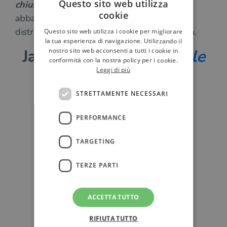
Questo sito web utilizza
chiusa
è la storia di uno scrittore che
cookie
abbandona la vita pubblica e cerca di
distruggere le copie della sua ultima opera.
Questo sito web utilizza i cookie per migliorare
la tua esperienza di navigazione. Utilizzando il
Jay McInerney –
Le mille
nostro sito web acconsenti a tutti i cookie in
conformità con la nostra policy per i cookie.
luci di New York
Leggi di più
STRETTAMENTE NECESSARI
PERFORMANCE
TARGETING
TERZE PARTI
ACCETTA TUTTO
RIFIUTA TUTTO