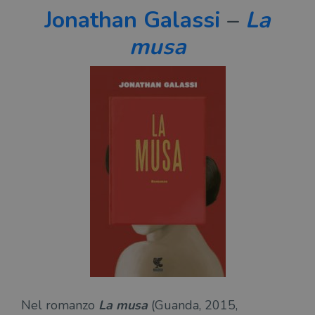
Jonathan Galassi
–
La
musa
Nel romanzo
La mus
a
(Guanda, 2015,