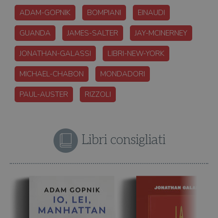
ADAM-GOPNIK
BOMPIANI
EINAUDI
GUANDA
JAMES-SALTER
JAY-MCINERNEY
JONATHAN-GALASSI
LIBRI-NEW-YORK
MICHAEL-CHABON
MONDADORI
PAUL-AUSTER
RIZZOLI
Libri consigliati