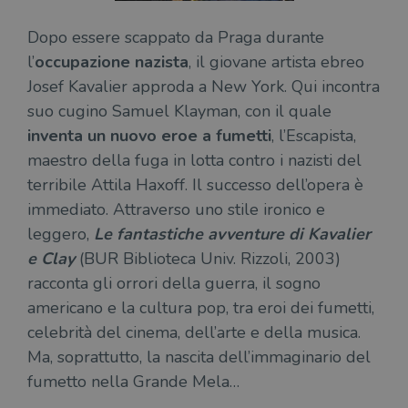
ass
l'an
_fbp
2 mesi 4
Utilizzato
Meta
_ga
1 anno 1
Questo nome
Google
dis
settimane
da
Platform
Dopo essere scappato da Praga durante
mese
di cookie è
LLC
dei
Facebook
Inc.
associato a
.illibraio.it
per
per fornire
.illibraio.it
l’
occupazione nazista
, il giovane artista ebreo
Google
in 
una serie di
Universal
int
prodotti
Josef Kavalier approda a New York. Qui incontra
Analytics, che
ute
pubblicitari
rappresenta un
par
come
suo cugino Samuel Klayman, con il quale
aggiornamento
par
offerte in
significativo del
cat
tempo reale
inventa un nuovo eroe a fumetti
, l’Escapista,
servizio di
gen
da
analisi più
sti
inserzionisti
maestro della fuga in lotta contro i nazisti del
comunemente
terzi.
usato da
YSC
Sessione
Que
Google LLC
terribile Attila Haxoff. Il successo dell’opera è
Google. Questo
imp
.youtube.com
cookie viene
Yo
immediato. Attraverso uno stile ironico e
utilizzato per
ten
distinguere gli
leggero,
Le fantastiche avventure di Kavalier
del
utenti unici
vis
assegnando un
e Clay
(BUR Biblioteca Univ. Rizzoli, 2003)
dei
numero
inc
generato
racconta gli orrori della guerra, il sogno
casualmente
VISITOR_INFO1_LIVE
5 mesi 4
Que
Google LLC
americano e la cultura pop, tra eroi dei fumetti,
come
settimane
imp
.youtube.com
identificativo
You
celebrità del cinema, dell’arte e della musica.
del client. È
ten
incluso in ogni
del
Ma, soprattutto, la nascita dell’immaginario del
richiesta di
del
pagina in un
vid
fumetto nella Grande Mela…
sito e utilizzato
Yo
per calcolare i
inc
dati di