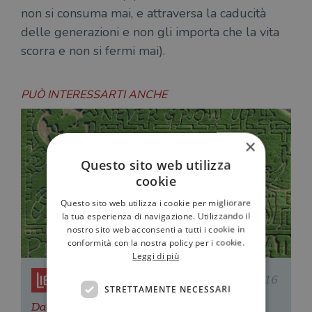
non si consuma mai, e attraversa la caducità
delle generazioni e non gli importa che la vita
scorra e non si fermi mai).
PUÒ INTERESSARTI ANCHE
×
Questo sito web utilizza
cookie
Questo sito web utilizza i cookie per migliorare
la tua esperienza di navigazione. Utilizzando il
nostro sito web acconsenti a tutti i cookie in
conformità con la nostra policy per i cookie.
Leggi di più
Redazione Il Libraio
25.01.2016
STRETTAMENTE NECESSARI
Da Peter Pan ad Alice: labirinti letterari nei