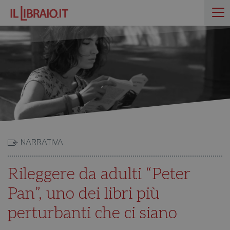
NARRATIVA
Rileggere da adulti “Peter
Pan”, uno dei libri più
perturbanti che ci siano