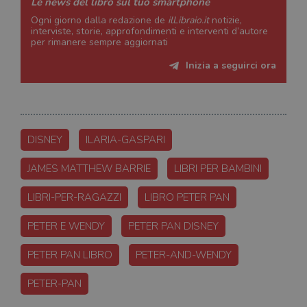
Le news del libro sul tuo smartphone
Ogni giorno dalla redazione de
ilLibraio.it
notizie,
interviste, storie, approfondimenti e interventi d’autore
per rimanere sempre aggiornati
Inizia a seguirci ora
DISNEY
ILARIA-GASPARI
JAMES MATTHEW BARRIE
LIBRI PER BAMBINI
LIBRI-PER-RAGAZZI
LIBRO PETER PAN
PETER E WENDY
PETER PAN DISNEY
PETER PAN LIBRO
PETER-AND-WENDY
PETER-PAN