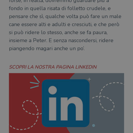
forse, in realtà, dovremmo guardare più a
sul s
fondo in quella risata di folletto crudele, e
CookieScriptConsent
1 mese
Memo
CookieScript
pensare che sì, qualche volta può fare un male
stat
.illibraio.it
cons
cane essere alti e adulti e cresciuti, e che però
cook
dell
si può ridere lo stesso, anche se fa paura,
il d
corr
insieme a Peter. E senza nascondersi, ridere
msToken
.tiktok.com
1
Ques
piangendo magari anche un po’.
settimana
vien
3 giorni
util
scop
aute
SCOPRI LA NOSTRA PAGINA LINKEDIN
e si
assi
che 
rim
regis
i lor
sian
qua
nav
attra
sito
inte
con 
servi