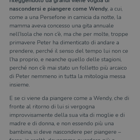
rileggendolo da grandi viene voglia di
sito web non può essere utilizzato
correttamente senza i cookie strettamente
nascondersi e piangere come Wendy
, a cui,
necessari.
come a una Persefone in camicia da notte, la
Fornitore
/
Nome
Scadenza
Desc
mamma aveva concesso una gita annuale
Dominio
nell’Isola che non c’è, ma che per molte, troppe
wordpress_test_cookie
Sessione
Wor
Automattic
imp
Inc.
primavere Peter ha dimenticato di andare a
ques
.illibraio.it
quan
prendere, perché il senso del tempo lui non ce
alla
login
l’ha proprio, e neanche quello delle stagioni,
vien
util
perché non c’è mai stato un folletto più arcaico
verif
bro
di Peter nemmeno in tutta la mitologia messa
è im
per 
insieme.
o rif
cook
E se ci viene da piangere come a Wendy, che di
wordpress_sec_[hash]
.illibraio.it
Sessione
Usat
gesti
fronte al ritorno di lui si vergogna
sess
uten
improvvisamente della sua vita di moglie e di
sul s
madre e di donna, e non essendo più una
wordpress_logged_in_[hash]
.illibraio.it
Sessione
Usat
bambina, si deve nascondere per piangere –
gesti
sess
uten