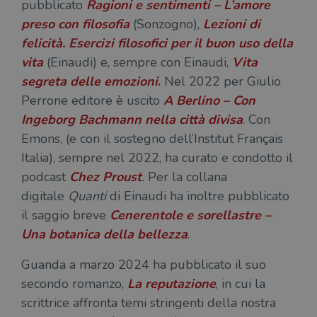
pubblicato
Ragioni e sentimenti – L’amore
cookie viene
Yo
utilizzato per
ten
preso con filosofia
(Sonzogno),
Lezioni di
distinguere gli
del
utenti unici
vis
felicità. Esercizi filosofici per il buon uso della
assegnando un
dei
numero
inc
vita
(Einaudi) e, sempre con Einaudi,
Vita
generato
casualmente
VISITOR_INFO1_LIVE
5 mesi 4
Que
Google LLC
segreta delle emozioni
.
Nel 2022 per Giulio
come
settimane
imp
.youtube.com
identificativo
You
Perrone editore è uscito
A Berlino – Con
del client. È
ten
incluso in ogni
del
Ingeborg Bachmann nella città divisa
. Con
richiesta di
del
pagina in un
vid
Emons, (e con il sostegno dell’Institut Français
sito e utilizzato
Yo
per calcolare i
inc
Italia), sempre nel 2022, ha curato e condotto il
dati di
sit
visitatori,
podcast
Chez Proust
.
Per la collana
det
sessioni e
il 
campagne per i
digitale
Quanti
di Einaudi ha inoltre pubblicato
sit
report di analisi
uti
dei siti. Per
il saggio breve
Cenerentole e sorellastre –
nuo
impostazione
vec
predefinita,
Una botanica della bellezza
.
del
scade dopo 2
di 
anni, sebbene
sia
Guanda a marzo 2024 ha pubblicato il suo
VISITOR_PRIVACY_METADATA
5 mesi 4
Que
YouTube
personalizzabile
settimane
imp
.youtube.com
dai proprietari
secondo romanzo,
La reputazione
, in cui la
You
di siti Web.
mem
scrittrice affronta temi stringenti della nostra
sta
con