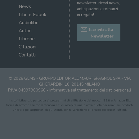
newsletter: ricevi news,
News
anticipazioni e romanzi
Libri e Ebook
in regalo!
Audiolibri
Iscriviti alla
Autori
Newsletter
Librerie
Citazioni
Contatti
© 2026 GEMS - GRUPPO EDITORIALE MAURI SPAGNOL SPA - VIA
GHERARDINI 10, 20145 MILANO
P.IVA 04997960960 -
Informativa sul trattamento dei dati personali
Il sito ilLibraio.it partecipa ai programmi di affiliazione dei negozi IBS.it e Amazon EU,
forme di accordo che consentono ai siti di recepire una piccola quota dei ricavi sui prodotti
linkati e poi acquistati dagli utenti, senza variazione di prezzo per questi ultimi.