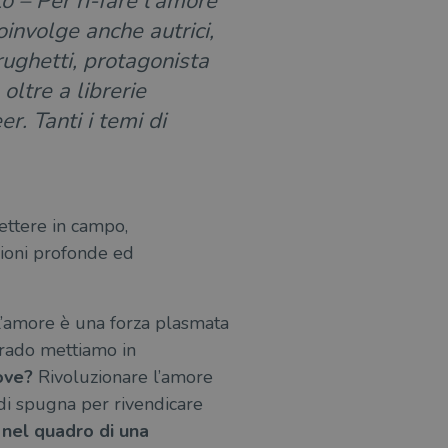
to – Per ri-fare l’amore”
involge anche autrici,
rughetti, protagonista
oltre a librerie
r. Tanti i temi di
ettere in campo,
zioni profonde ed
L’amore è una forza plasmata
 rado mettiamo in
ove?
Rivoluzionare l’amore
 di spugna per rivendicare
nel quadro di una