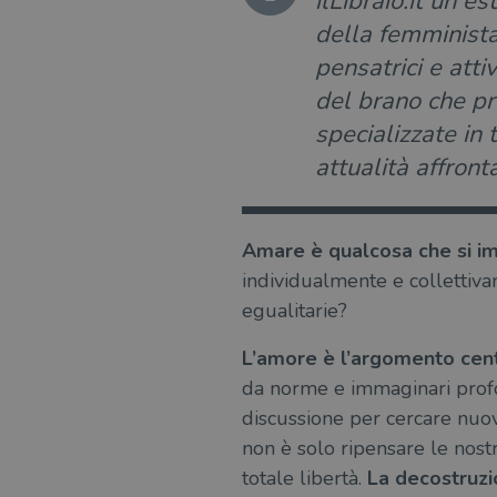
ilLibraio.it un es
della femminista
pensatrici e atti
del brano che pro
specializzate in 
attualità affronta
Amare è qualcosa che si i
individualmente e collettivam
egualitarie?
L’amore è l’argomento cent
da norme e immaginari profo
discussione per cercare nuo
non è solo ripensare le nostr
totale libertà.
La decostruz