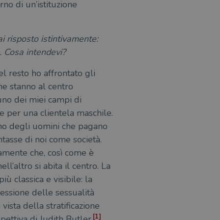
rno di un’istituzione
i risposto istintivamente:
 Cosa intendevi?
l resto ho affrontato gli
he stanno al centro
uno dei miei campi di
ne per una clientela maschile.
eno degli uomini che pagano
ntasse di noi come società.
ramente che, così come è
’altro si abita il centro. La
 classica e visibile: la
ressione delle sessualità
ista della stratificazione
[1]
ettiva di Judith Butler,