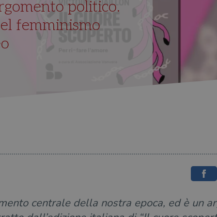
rgomento politico.
 del femminismo
eo
mento centrale della nostra epoca, ed è un ar