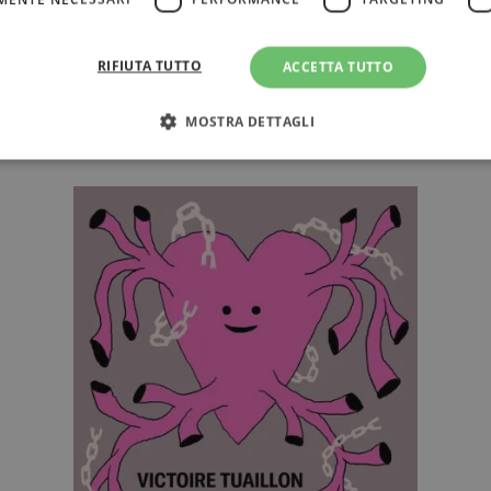
Redazione Il Libraio
19.11
RIFIUTA TUTTO
ACCETTA TUTTO
Femminismo: nuovi libri da leggere (e bat
da combattere)
MOSTRA DETTAGLI
Strettamente necessari
Performance
Targeting
Terze parti
ri consentono le funzionalità principali del sito web come l'accesso dell'utente e la gest
to correttamente senza i cookie strettamente necessari.
Fornitore
/
Scadenza
Descrizione
Dominio
Sessione
WordPress imposta questo cookie quando accedi alla
Automattic
cookie viene utilizzato per verificare se il browser
Inc.
consentire o rifiutare i cookie.
.illibraio.it
.illibraio.it
Sessione
Usato per gestire la sessione degli utenti loggati sul 
sh]
.illibraio.it
Sessione
Usato per gestire la sessione degli utenti loggati sul 
1 mese
Memorizza lo stato del consenso ai cookie dell'uten
CookieScript
.illibraio.it