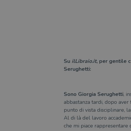
msToken
Fornitore
Forni
/
Nome
Nome
Dominio
/
Nome
Domi
UserProfile
.illibraio.it
_ga_RXJCD2NFMF
__Secure-ROLLOUT_TOKE
.illibr
Su
ilLibraio.it
, per gentile 
_fbp
Meta
Platform In
Serughetti:
_ga
ttwid
.illibraio.it
Goog
LLC
.illibr
YSC
Sono Giorgia Serughetti
, i
VISITOR_INFO1_LIVE
abbastanza tardi, dopo aver f
punto di vista disciplinare, 
Al di là del lavoro accademi
VISITOR_PRIVACY_METAD
che mi piace rappresentare c