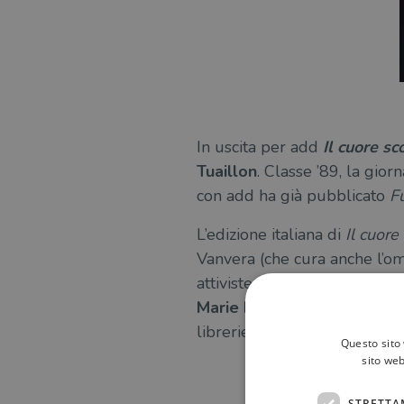
In uscita per add
Il cuore sc
Tuaillon
. Classe ’89, la gior
con add ha già pubblicato
Fu
L’edizione italiana di
Il cuore
Vanvera (che cura anche l’
attiviste del panorama italian
Marie Moïse, Giusi Palomba
librerie indipendenti, specia
Questo sito 
sito web
PUÒ INTER
STRETTA