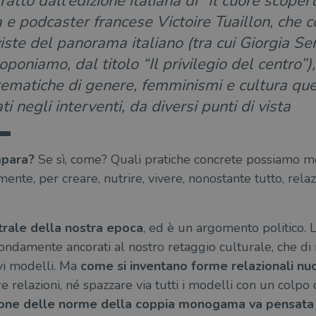
tratto dall’edizione italiana di “Il cuore scoper
 e podcaster francese Victoire Tuaillon, che co
viste del panorama italiano (tra cui Giorgia Se
poniamo, dal titolo “Il privilegio del centro”), 
tematiche di genere, femminismi e cultura quee
ti negli interventi, da diversi punti di vista
mpara?
Se sì, come? Quali pratiche concrete possiamo m
ente, per creare, nutrire, vivere, nonostante tutto, rela
rale della nostra epoca
, ed è un argomento politico. 
ndamente ancorati al nostro retaggio culturale, che di
vi modelli. Ma
come si inventano forme relazionali nu
e relazioni, né spazzare via tutti i modelli con un colpo
ione delle norme della coppia monogama va pensata 