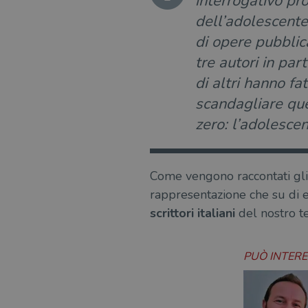
interrogativo pr
dell’adolescente
di opere pubblic
tre autori in pa
di altri hanno fa
scandagliare que
zero: l’adolesce
Come vengono raccontati gl
rappresentazione che su di es
scrittori italiani
del nostro 
PUÒ INTER