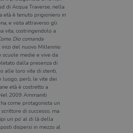
d di Acqua Traverse, nella
azione e sicurezza,
i loro dati siano protetti
 età è tenuto prigioniero in
no con i suoi servizi.
a, e vista attraverso gli
a vita, costringendolo a
Come
Dio comanda
 inizi del nuovo Millennio
e scuole medie e vive da
o stato della sessione.
itari come offerte in tempo
pletato dalla presenza di
alle loro vite di stenti,
he rappresenta un
si e la distribuzione dei
te usato da Google.
degli utenti, ma senza
luogo, però, le vite dei
segnando un numero
le è stimolante.
ni richiesta di pagina in
ane età è costretto a
agne per i report di analisi
traccia delle
ia personalizzabile dai
. Nel 2009 Ammaniti
raccia delle preferenze
n ha come protagonista un
siti; può anche determinare
a o la vecchia versione
scrittore di successo, ma
pi un po’ al di là della
zare lo stato del
nte.
posti dispersi in mezzo al