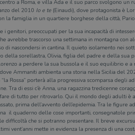
 in centro a Roma, e villa Ada e il suo parco svolgono un
manzo del 2010
Io e te
(Einaudi), dove protagonista è Lo
on la famiglia in un quartiere borghese della città, Pariol
i genitori, preoccupati per la sua incapacità di intessere
che avrebbe trascorso una settimana in montagna con al
o di nascondersi in cantina. Il quieto isolamento nei sott
vo della sorellastra, Olivia, figlia del padre e della sua
 Lorenzo a perdere la sua bussola e il suo equilibrio e a 
dove Ammaniti ambienta una storia nella Sicilia del 2020
la Rossa” porterà alla progressiva scomparsa degli adu
ne. Tra di essi c’è Anna, una ragazzina tredicenne corag
fare di tutto per ritrovarlo. Qui il mondo degli adulti è a
ssato, prima dell’avvento dell’epidemia. Tra le figure a
nna il quaderno delle cose importanti, consegnatole pr
e difficoltà che si potranno presentare. Il breve excurs
timi vent’anni mette in evidenza la presenza di una cost