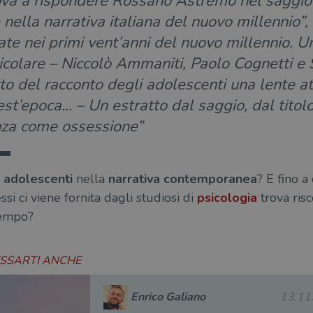
ova a rispondere Rossano Astremo nel saggio 
 nella narrativa italiana del nuovo millennio”
ate nei primi vent’anni del nuovo millennio. 
rticolare – Niccolò Ammaniti, Paolo Cognetti e
tto del racconto degli adolescenti una lente at
st’epoca… – Un estratto dal saggio, dal titol
nza come ossessione”
i
adolescenti
nella
narrativa contemporanea
? E fino a
si ci viene fornita dagli studiosi di
psicologia
trova risc
tempo?
ESSARTI ANCHE
Enrico Galiano
13.11