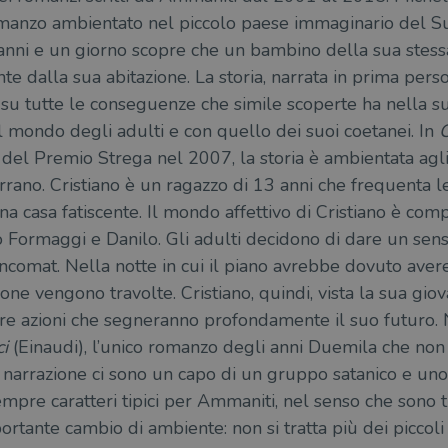
omanzo ambientato nel piccolo paese immaginario del Su
.tiktok.com
1
Questo cookie viene utilizzato per scopi di autentic
settimana
assicurando che gli utenti rimangano registrati e che 
anni e un giorno scopre che un bambino della sua stessa
3 giorni
quando navigano attraverso il sito web o interagisco
e dalla sua abitazione. La storia, narrata in prima person
 su tutte le conseguenze che simile scoperte ha nella su
il mondo degli adulti e con quello dei suoi coetanei. In
tore
Scadenza
Descrizione
Fornitore
Scadenza
/
Descrizione
 del Premio Strega nel 2007, la storia è ambientata agli
Scadenza
Descrizione
nio
Dominio
1 anno
Identifica l'utente che naviga sul sito.
rano. Cristiano è un ragazzo di 13 anni che frequenta l
N
aio.it
.youtube.com
1 anno 1
Questo cookie viene utilizzato da Google Analytics per mantenere l
5 mesi 4
2 mesi 4
Utilizzato da Facebook per fornire una serie di prodotti pubblic
mese
settimane
na casa fatiscente. Il mondo affettivo di Cristiano è com
settimane
reale da inserzionisti terzi.
c.
Formaggi e Danilo. Gli adulti decidono di dare un senso 
.tiktok.com
1 anno 1
Questo nome di cookie è associato a Google Universal Analytics, c
11 mesi 4
Questo cookie è comunemente associato con l'anali
le
mese
aggiornamento significativo del servizio di analisi più comunemen
settimane
contenuti personalizzabile in base alle interazioni 
comat. Nella notte in cui il piano avrebbe dovuto avere 
Questo cookie viene utilizzato per distinguere gli utenti unici as
particolari particolari, una categorizzazione genera
aio.it
generato casualmente come identificativo del client. È incluso in og
ne vengono travolte. Cristiano, quindi, vista la sua giov
un sito e utilizzato per calcolare i dati di visitatori, sessioni e camp
Sessione
Questo cookie è impostato da YouTube per tenere 
Google LLC
dei siti. Per impostazione predefinita, scade dopo 2 anni, sebbene s
visualizzazioni dei video incorporati.
.youtube.com
re azioni che segneranno profondamente il suo futuro
proprietari di siti Web.
5 mesi 4
Questo cookie è impostato da Youtube per tenere t
Google LLC
ci
(Einaudi), l’unico romanzo degli anni Duemila che no
settimane
dell'utente per i video di Youtube incorporati nei 
.youtube.com
se il visitatore del sito web sta utilizzando la nuov
 narrazione ci sono un capo di un gruppo satanico e uno 
dell'interfaccia di Youtube.
empre caratteri tipici per Ammaniti, nel senso che sono ti
ATA
5 mesi 4
Questo cookie è impostato da Youtube per memoriz
YouTube
settimane
consenso ai cookie dell'utente per il dominio corre
.youtube.com
rtante cambio di ambiente: non si tratta più dei piccoli 