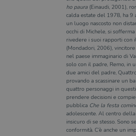
ho
paura
(Einaudi, 2001), r
msToken
calda estate del 1978, ha 9 
un luogo nascosto non distant
occhi di Michele, si sofferma
rivedere i suoi rapporti con 
Fornitore
Forni
/
Nome
Nome
Dominio
/
(Mondadori, 2006), vincitore
Nome
Domi
UserProfile
.illibraio.it
nel paese immaginario di Var
_ga_RXJCD2NFMF
__Secure-ROLLOUT_TOKE
.illibr
_fbp
Meta
solo con il padre, Remo, in u
Platform In
due amici del padre, Quattro 
_ga
ttwid
.illibraio.it
Goog
LLC
provando a scassinare un ban
.illibr
quattro personaggi in questio
YSC
prendere decisioni e compie
VISITOR_INFO1_LIVE
pubblica
Che la
festa comin
adolescente. Al centro della
insicuro di se stesso. Sono s
VISITOR_PRIVACY_METAD
conformità. C’è anche un impo