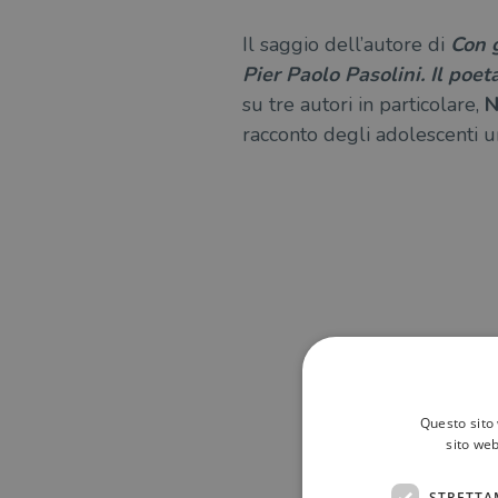
Il saggio dell’autore di
Con g
Pier Paolo Pasolini. Il poet
su tre autori in particolare,
N
racconto degli adolescenti 
Questo sito 
sito web
STRETTA