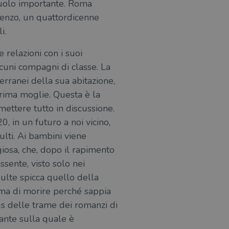
 ruolo importante. Roma
renzo, un quattordicenne
i.
 relazioni con i suoi
cuni compagni di classe. La
erranei della sua abitazione,
 prima moglie. Questa è la
mettere tutto in discussione.
, in un futuro a noi vicino,
lti. Ai bambini viene
giosa, che, dopo il rapimento
ssente, visto solo nei
dulte spicca quello della
ima di morire perché sappia
us delle trame dei romanzi di
ante sulla quale è