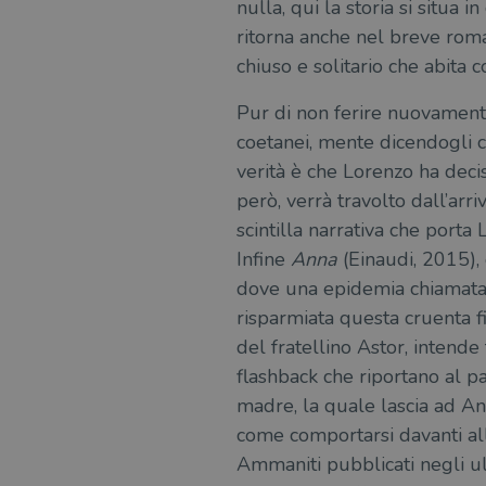
nulla, qui la storia si situa
ritorna anche nel breve ro
chiuso e solitario che abita c
Pur di non ferire nuovamente 
coetanei, mente dicendogli 
verità è che Lorenzo ha decis
però, verrà travolto dall’arri
scintilla narrativa che porta
Infine
Anna
(Einaudi, 2015), 
dove una epidemia chiamata “
risparmiata questa cruenta fi
del fratellino Astor, intende 
flashback che riportano al pa
madre, la quale lascia ad A
come comportarsi davanti all
Ammaniti pubblicati negli ul