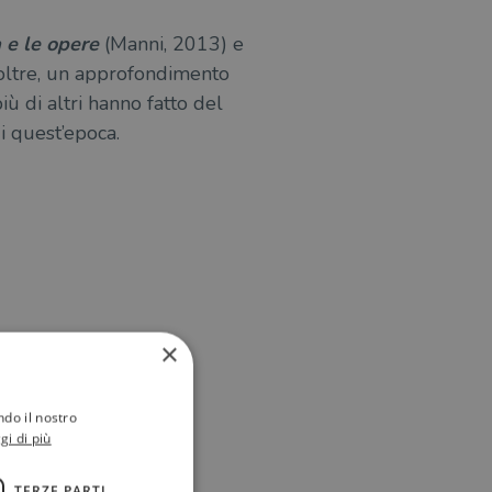
a e le opere
(Manni, 2013) e
noltre, un approfondimento
più di altri hanno fatto del
i quest’epoca.
×
ndo il nostro
gi di più
TERZE PARTI