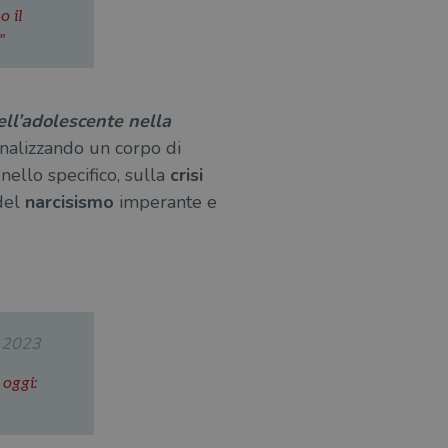
o il
"
ell’adolescente nella
analizzando un corpo di
nello specifico, sulla
crisi
 del
narcisismo
imperante e
.2023
 oggi: