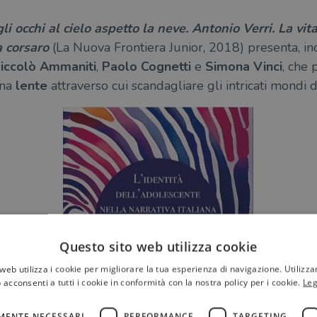
li occhi al cielo aspetto la neve. Antonio Verri. La vit
a corsaro
(La Nuova Frontiera Junior, 2018) presenta, i
iccolò Ammaniti
,
Paolo Cognetti
e
Simona Vinci
, che 
una
lente
attraverso cui scandagliare gli intricati mondi d
Questo sito web utilizza cookie
web utilizza i cookie per migliorare la tua esperienza di navigazione. Utilizza
 acconsenti a tutti i cookie in conformità con la nostra policy per i cookie.
Leg
MENTE NECESSARI
PERFORMANCE
TARGETING