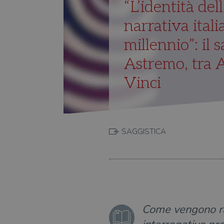
“L’identità del
narrativa ital
millennio”: il 
Astremo, tra 
Vinci
SAGGISTICA
Come vengono ra