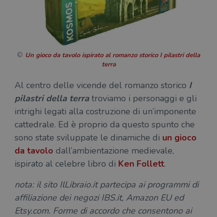
Fornitore
Nome
/
Scadenza
Descrizione
Fornitore
Dominio
Fornitore
/
Nome
Scadenza
Des
Nome
/
Scadenza
Dominio
Descrizione
Un gioco da tavolo ispirato al romanzo storico I pilastri della
_ga_RXJCD2NFMF
.illibraio.it
1 anno 1
Questo cookie
Dominio
terra
mese
viene utilizzato
__Secure-ROLLOUT_TOKEN
.youtube.com
5 mesi 4
da Google
settimane
UserProfile
.illibraio.it
1 anno
Identifica
Analytics per
l'utente che
Al centro delle vicende del romanzo storico
I
mantenere lo
ttwid
.tiktok.com
11 mesi 4
Que
naviga sul
stato della
settimane
co
pilastri della terra
troviamo i personaggi e gli
sito.
sessione.
ass
intrighi legati alla costruzione di un’imponente
l'an
_fbp
2 mesi 4
Utilizzato
Meta
_ga
1 anno 1
Questo nome
Google
dis
settimane
da
Platform
mese
di cookie è
cattedrale. Ed è proprio da questo spunto che
LLC
dei
Facebook
Inc.
associato a
.illibraio.it
per
per fornire
.illibraio.it
sono state sviluppate le dinamiche di
un gioco
Google
in 
una serie di
Universal
int
prodotti
da tavolo
dall’ambientazione medievale,
Analytics, che
ute
pubblicitari
rappresenta un
par
come
ispirato al celebre libro di
Ken Follett
.
aggiornamento
par
offerte in
significativo del
cat
tempo reale
servizio di
gen
da
nota: il sito IlLibraio.it partecipa ai programmi di
analisi più
sti
inserzionisti
comunemente
terzi.
affiliazione dei negozi IBS.it, Amazon EU ed
usato da
YSC
Sessione
Que
Google LLC
Google. Questo
imp
.youtube.com
Etsy.com. Forme di accordo che consentono ai
cookie viene
Yo
utilizzato per