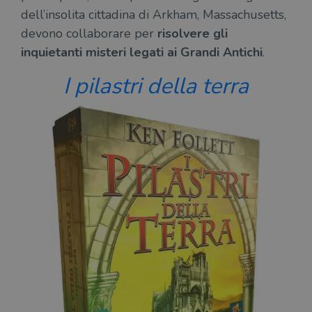
dell’insolita cittadina di Arkham, Massachusetts,
CookieScriptConsent
1 mese
Memo
CookieScript
stat
.illibraio.it
devono collaborare per
risolvere gli
cons
cook
inquietanti misteri legati ai Grandi Antichi
.
dell
il d
corr
I pilastri della terra
msToken
.tiktok.com
1
Ques
settimana
vien
3 giorni
util
scop
aute
e si
assi
che 
rim
regis
i lor
sian
qua
nav
attra
sito
inte
con 
servi