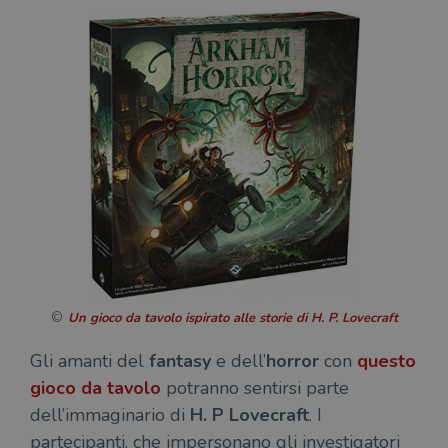
necessari.
Fornitore
/
Nome
Scadenza
Desc
Dominio
wordpress_test_cookie
Sessione
Wor
Automattic
imp
Inc.
ques
.illibraio.it
quan
alla
login
vien
util
verif
bro
è im
per 
o rif
cook
wordpress_sec_[hash]
.illibraio.it
Sessione
Usat
gesti
Un gioco da tavolo ispirato alle storie di H. P. Lovecraft
sess
uten
sul s
Gli amanti del
fantasy
e dell’
horror
con
questo
gioco da tavolo
potranno sentirsi parte
wordpress_logged_in_[hash]
.illibraio.it
Sessione
Usat
gesti
dell’immaginario di
H. P Lovecraft
. I
sess
uten
partecipanti, che impersonano gli investigatori
sul s