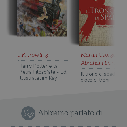
J.K. Rowling
Martin George R. R.
Abraham Daniel
Harry Potter e la
Pietra Filosofale - Ed.
Il trono di spade. Un
Illustrata Jim Kay
gioco di troni
Abbiamo parlato di...