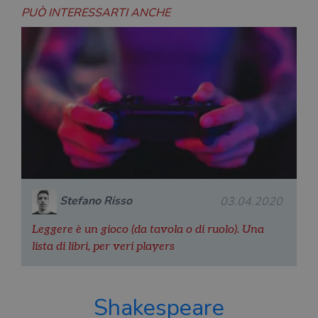
PUÒ INTERESSARTI ANCHE
Stefano Risso
03.04.2020
Leggere è un gioco (da tavola o di ruolo). Una
lista di libri, per veri players
Shakespeare