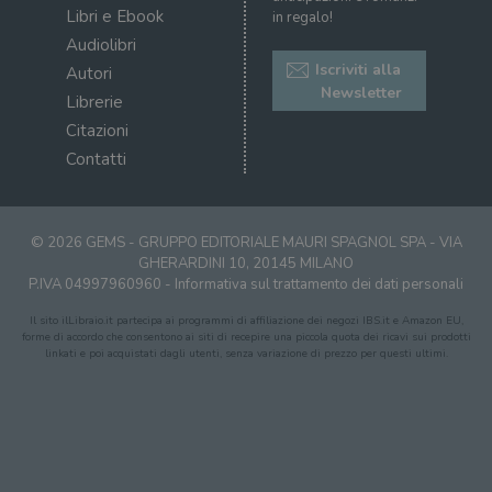
Libri e Ebook
in regalo!
Audiolibri
Iscriviti alla
Autori
Newsletter
Librerie
Citazioni
Contatti
© 2026 GEMS - GRUPPO EDITORIALE MAURI SPAGNOL SPA - VIA
GHERARDINI 10, 20145 MILANO
P.IVA 04997960960 -
Informativa sul trattamento dei dati personali
Il sito ilLibraio.it partecipa ai programmi di affiliazione dei negozi IBS.it e Amazon EU,
forme di accordo che consentono ai siti di recepire una piccola quota dei ricavi sui prodotti
linkati e poi acquistati dagli utenti, senza variazione di prezzo per questi ultimi.