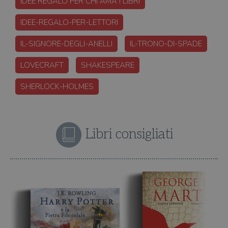
IDEE REGALO PER CHI AMA I LIBRI
IDEE-REGALO-PER-LETTORI
IL-SIGNORE-DEGLI-ANELLI
IL-TRONO-DI-SPADE
LOVECRAFT
SHAKESPEARE
SHERLOCK-HOLMES
Libri consigliati