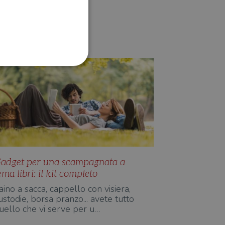
D'AUTORE
Redazione Il Libraio
ione dell'account. Il sito
 pagina di login. Il
 Web è impostato per
adget per una scampagnata a
ema libri: il kit completo
sito
aino a sacca, cappello con visiera,
sito
ustodie, borsa pranzo... avete tutto
uello che vi serve per u…
te per il dominio corrente.