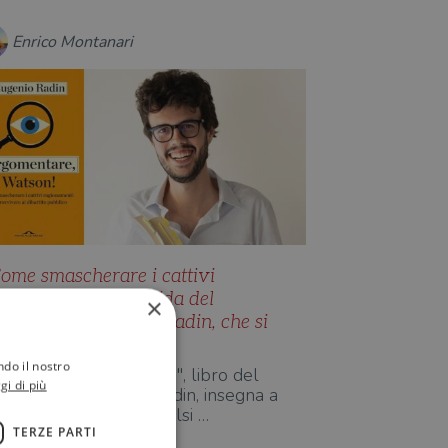
Enrico Montanari
ome smascherare i cattivi
agionamenti? La guida del
×
ivulgatore Eugenio Radin, che si
acconta
ndo il nostro
Argomentare, Watson!", libro del
gi di più
ivulgatore Eugenio Radin, insegna a
iconoscere fallacie e falsi …
TERZE PARTI