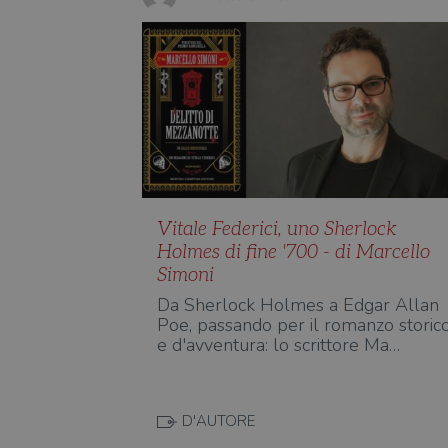
Vitale Federici, uno Sherlock
Holmes di fine '700 - di Marcello
Simoni
Da Sherlock Holmes a Edgar Allan
Poe, passando per il romanzo storic
e d'avventura: lo scrittore Ma…
D'AUTORE