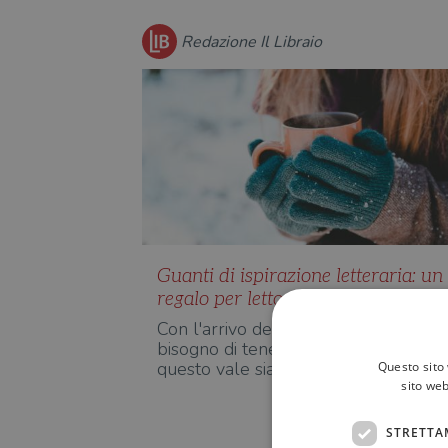
Redazione Il Libraio
Guanti di ispirazione letteraria: un
regalo per lettori freddolosi
Con l'arrivo del freddo torna il
bisogno di tenere le mani al calducci
questo vale sia per i letto…
Questo sito 
sito web
STRETTA