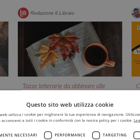
Redazione Il Libraio
Tazze letterarie da abbinare alle
C
proprie letture
r
d
Cosa c'è di meglio per un lettore che
Questo sito web utilizza cookie
r
o:
sorseggiare una bevanda calda
web utilizza i cookie per migliorare la tua esperienza di navigazione. Utilizza
mentre si sfogliano le pagine d…
"
 acconsenti a tutti i cookie in conformità con la nostra policy per i cookie.
Leg
d
r
MENTE NECESSARI
PERFORMANCE
TARGETING