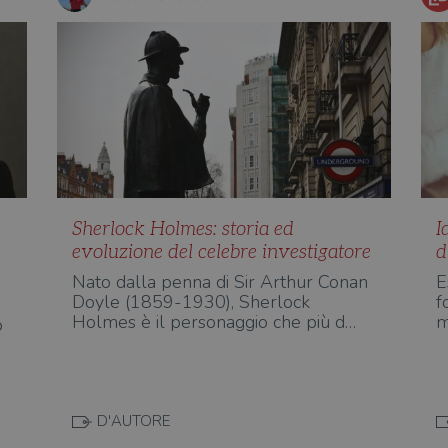
Sherlock Holmes: storia ed
I
evoluzione del celebre investigatore
d
Nato dalla penna di Sir Arthur Conan
E
Doyle (1859-1930), Sherlock
f
Holmes è il personaggio che più d…
m
o
D'AUTORE