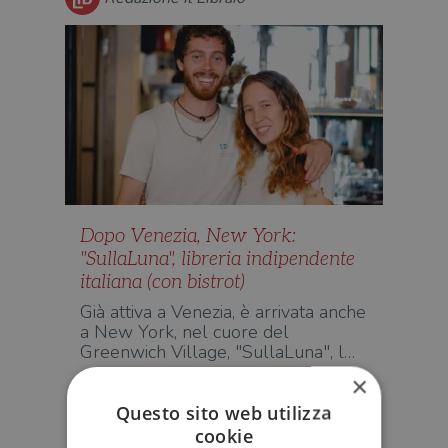
Dopo Venezia, New York:
"SullaLuna", libreria indipendente
italiana (con bistrot)
Già attiva a Venezia, è arrivata anche
a New York, nel cuore del
Greenwich Village, "SullaLuna", l…
×
LIBRERIE
Questo sito web utilizza
cookie