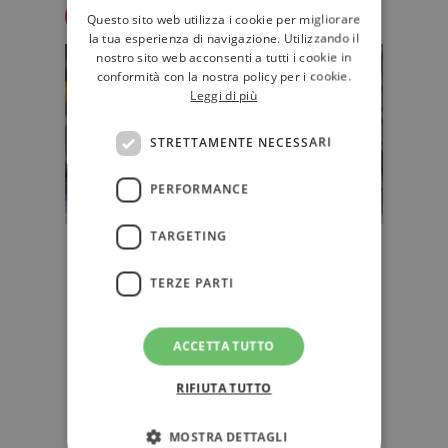
Redazione Il Libraio
Questo sito web utilizza i cookie per migliorare
la tua esperienza di navigazione. Utilizzando il
nostro sito web acconsenti a tutti i cookie in
conformità con la nostra policy per i cookie.
Leggi di più
STRETTAMENTE NECESSARI
PERFORMANCE
TARGETING
Viaggio nella New York di Paul
Auster
TERZE PARTI
"Una specie di guida, una guida
narrativa, un racconto della città
attraverso i libri di Paul Auste…
ACCETTA TUTTO
RIFIUTA TUTTO
NARRATIVA
MOSTRA DETTAGLI