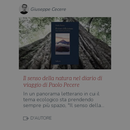
o rif
cook
Giuseppe Cecere
wordpress_sec_[hash]
.illibraio.it
Sessione
Usat
gesti
sess
uten
sul s
wordpress_logged_in_[hash]
.illibraio.it
Sessione
Usat
gesti
sess
uten
sul s
CookieScriptConsent
1 mese
Memo
CookieScript
stat
.illibraio.it
cons
cook
Il senso della natura nel diario di
dell
il d
viaggio di Paolo Pecere
corr
In un panorama letterario in cui il
msToken
.tiktok.com
1
Ques
tema ecologico sta prendendo
settimana
vien
3 giorni
util
sempre più spazio, "Il senso della…
scop
aute
e si
D'AUTORE
assi
che 
rim