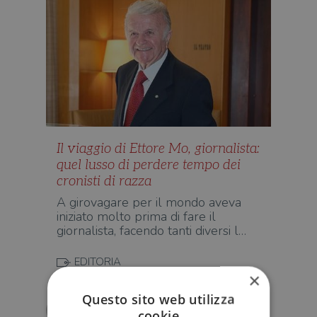
Il viaggio di Ettore Mo, giornalista:
quel lusso di perdere tempo dei
cronisti di razza
A girovagare per il mondo aveva
iniziato molto prima di fare il
giornalista, facendo tanti diversi l…
EDITORIA
×
Questo sito web utilizza
Nadia Corvino
cookie