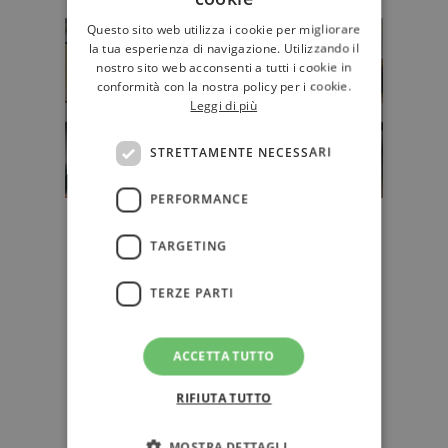
Questo sito web utilizza i cookie per migliorare
la tua esperienza di navigazione. Utilizzando il
nostro sito web acconsenti a tutti i cookie in
conformità con la nostra policy per i cookie.
Leggi di più
STRETTAMENTE NECESSARI
PERFORMANCE
"Oggi nel giornalismo la
TARGETING
multimedialità è imprescindibile":
Cecilia Sala si racconta
TERZE PARTI
"'L'incendio' è un libro di storie di
persone che hanno una cosa in
comune, e cioè rischiano 'dal …
ACCETTA TUTTO
SAGGISTICA
RIFIUTA TUTTO
MOSTRA DETTAGLI