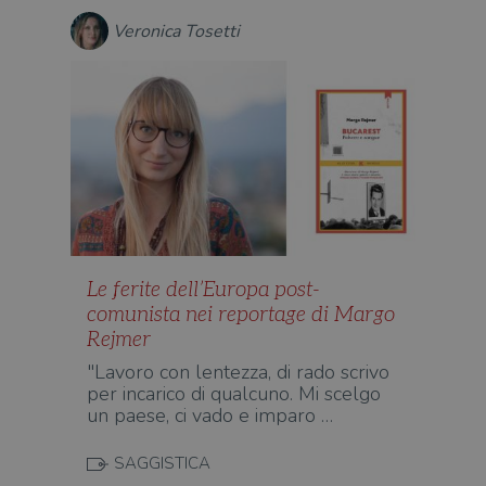
o rif
Veronica Tosetti
cook
wordpress_sec_[hash]
.illibraio.it
Sessione
Usat
gesti
sess
uten
sul s
wordpress_logged_in_[hash]
.illibraio.it
Sessione
Usat
gesti
sess
uten
sul s
CookieScriptConsent
1 mese
Memo
CookieScript
stat
.illibraio.it
cons
Le ferite dell’Europa post-
cook
dell
comunista nei reportage di Margo
il d
Rejmer
corr
"Lavoro con lentezza, di rado scrivo
msToken
.tiktok.com
1
Ques
settimana
vien
per incarico di qualcuno. Mi scelgo
3 giorni
util
un paese, ci vado e imparo …
scop
aute
e si
assi
SAGGISTICA
che 