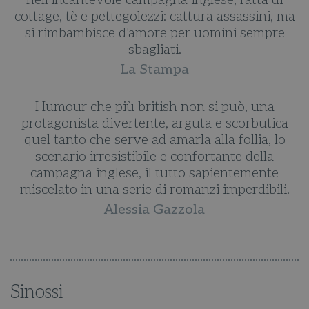
nell'incantevole campagna inglese, fatta di
ma
cottage, tè e pettegolezzi: cattura assassini, ma
c
si rimbambisce d'amore per uomini sempre
sbagliati.
La Stampa
Humour che più british non si può, una
protagonista divertente, arguta e scorbutica
quel tanto che serve ad amarla alla follia, lo
scenario irresistibile e confortante della
campagna inglese, il tutto sapientemente
.
miscelato in una serie di romanzi imperdibili.
Alessia Gazzola
Sinossi