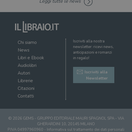
Leggi tutte le news
incluso in ogni
del
richiesta di
del
pagina in un
vid
sito e utilizzato
Yo
per calcolare i
inc
dati di
sit
visitatori,
det
sessioni e
il 
campagne per i
sit
report di analisi
Iscriviti alla nostra
uti
Chi siamo
dei siti. Per
nuo
newsletter: ricevi news,
impostazione
vec
News
anticipazioni e romanzi
predefinita,
del
scade dopo 2
Libri e Ebook
di 
in regalo!
anni, sebbene
sia
Audiolibri
VISITOR_PRIVACY_METADATA
5 mesi 4
Que
YouTube
personalizzabile
settimane
imp
.youtube.com
Iscriviti alla
Autori
dai proprietari
You
di siti Web.
Newsletter
mem
Librerie
sta
con
Citazioni
coo
del
Contatti
do
cor
© 2026 GEMS - GRUPPO EDITORIALE MAURI SPAGNOL SPA - VIA
GHERARDINI 10, 20145 MILANO
P.IVA 04997960960 -
Informativa sul trattamento dei dati personali