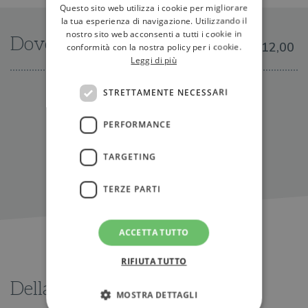
Questo sito web utilizza i cookie per migliorare
la tua esperienza di navigazione. Utilizzando il
nostro sito web acconsenti a tutti i cookie in
Dove trovarlo
€12,00
conformità con la nostra policy per i cookie.
Leggi di più
STRETTAMENTE NECESSARI
IN LIBRERIA
PERFORMANCE
TARGETING
TERZE PARTI
ACCETTA TUTTO
RIFIUTA TUTTO
Della stessa serie
MOSTRA DETTAGLI