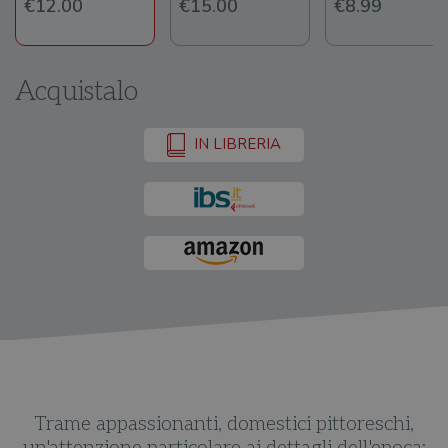
€12.00
€15.00
€8.99
Acquistalo
IN LIBRERIA
,
Trame appassionanti, domestici pittoreschi,