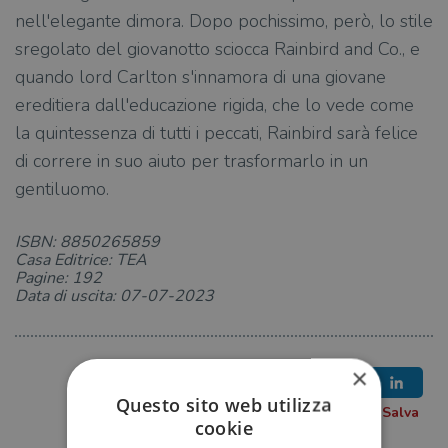
nell'elegante dimora. Dopo pochissimo, però, lo stile
sregolato del giovanotto sciocca Rainbird and Co., e
quando lord Carlton s'innamora di una giovane
ereditiera dall'educazione rigida, che lo vede come
la quintessenza di tutti i peccati, Rainbird sarà felice
di correre in suo aiuto per trasformarlo in un
gentiluomo.
ISBN: 8850265859
Casa Editrice: TEA
Pagine: 192
Data di uscita: 07-07-2023
×
Questo sito web utilizza
cookie