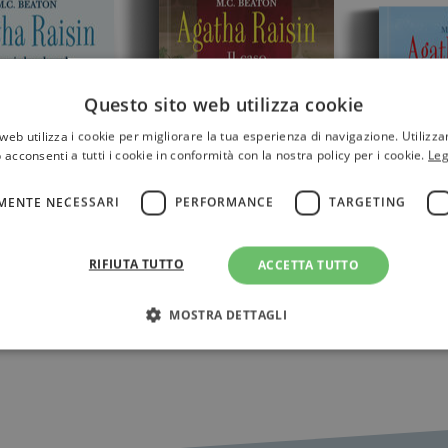
Questo sito web utilizza cookie
web utilizza i cookie per migliorare la tua esperienza di navigazione. Utilizza
 acconsenti a tutti i cookie in conformità con la nostra policy per i cookie.
Leg
MENTE NECESSARI
PERFORMANCE
TARGETING
RIFIUTA TUTTO
ACCETTA TUTTO
Raisin. La
Agatha Raisin. Il caso
Agatha 
letale
del curioso curato
l'insopp
ficcanas
MOSTRA DETTAGLI
Strettamente necessari
Performance
Targeting
Terze parti
ri consentono le funzionalità principali del sito web come l'accesso dell'utente e la gest
to correttamente senza i cookie strettamente necessari.