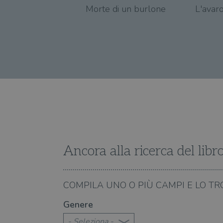
LLC
Morte di un burlone
L'avaro
.illibr
YSC
VISITOR_INFO1_LIVE
VISITOR_PRIVACY_METAD
Ancora alla ricerca del libr
08.08.2026
COMPILA UNO O PIÙ CAMPI E LO TR
te 2026: 370 novità consigliate
Libri da leggere nell'e
Genere
- Seleziona -