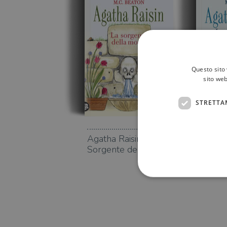
Questo sito 
sito web
STRETTA
Agatha Raisin. La
Agatha 
Sorgente della morte
quiche 
I cookie strettamente necessa
web non può essere utilizza