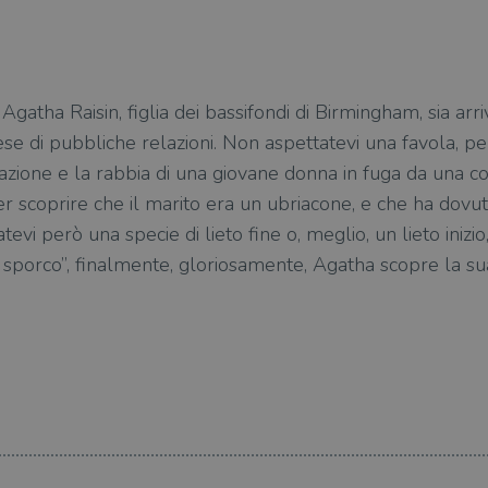
Agatha Raisin, figlia dei bassifondi di Birmingham, sia arri
ese di pubbliche relazioni. Non aspettatevi una favola, pe
inazione e la rabbia di una giovane donna in fuga da una c
per scoprire che il marito era un ubriacone, e che ha dov
tevi però una specie di lieto fine o, meglio, un lieto inizi
 sporco”, finalmente, gloriosamente, Agatha scopre la su