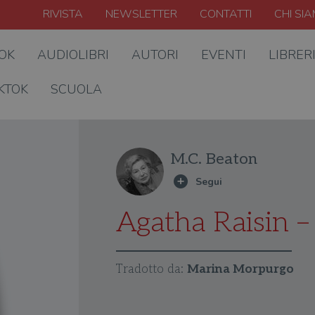
RIVISTA
NEWSLETTER
CONTATTI
CHI SI
OOK
AUDIOLIBRI
AUTORI
EVENTI
LIBRER
KTOK
SCUOLA
M.C. Beaton
Agatha Raisin –
Tradotto da:
Marina Morpurgo