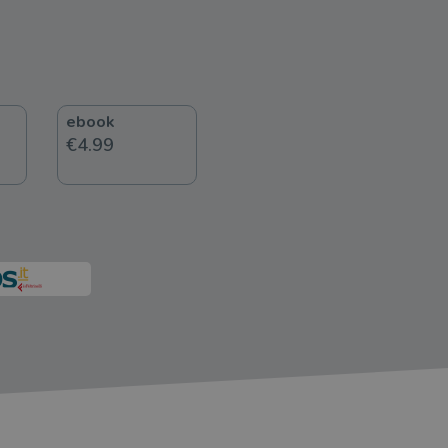
ebook
€4.99