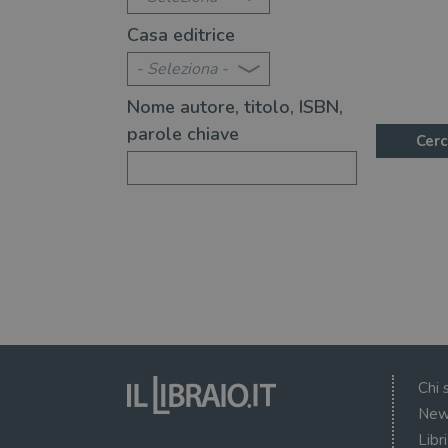
Casa editrice
- Seleziona -
Nome autore, titolo, ISBN,
parole chiave
Cerc
Chi 
New
Libr