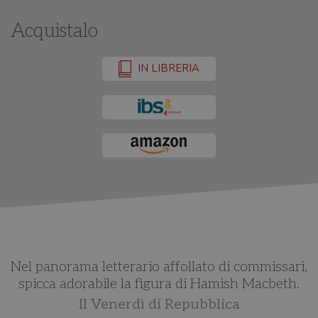
Acquistalo
IN LIBRERIA
i,
Nel panorama letterario affollato di commissari,
N
.
spicca adorabile la figura di Hamish Macbeth.
Il Venerdì di Repubblica