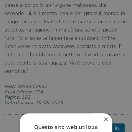
paese a bordo di un furgone malconcio, che,
secondo lui, è il mezzo ideale per girare il mondo in
lungo e in largo. Hamish sente puzza di guai e, come
al solito, ha ragione. Prima c’è una serie di piccoli
furti. Poi ci sono le lamentele e i sospetti. Infine
Sean viene ritrovato cadavere, picchiato a morte. E
l’intera Lochdubh non ci mette molto ad accusare di
quel delitto la sua ragazza. Ma è davvero così
semplice?
ISBN: 8850272537
Casa Editrice: TEA
Pagine: 192
Data di uscita: 15-05-2026
×
Questo sito web utilizza