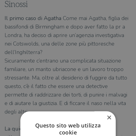
Sinossi
Il primo caso di Agatha
Come mai Agatha, figlia dei
bassifondi di Birmingham e dopo aver fatto la pr a
Londra, ha deciso di aprire un’agenzia investigativa
nei Cotswolds, una delle zone più pittoresche
dell’Inghilterra?
Sicuramente c’entrano una complicata situazione
familiare, un marito ubriacone e un lavoro troppo
stressante. Ma, oltre al desiderio di fuggire da tutto
questo, c’è il fatto che essere una detective
permette di raddrizzare dei torti, di punire i malvagi
e di aiutare la giustizia. E di ficcare il naso nella vita
degli altri…
×
Questo sito web utilizza
La quiche letale
I Cotswolds saranno anche
cookie