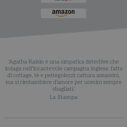
e
'Agatha Raisin è una simpatica detective che
ta
indaga nell'incantevole campagna inglese, fatta
i
,
di cottage, tè e pettegolezzi: cattura assassini,
re
ma si rimbambisce d'amore per uomini sempre
m
sbagliati.'
La Stampa