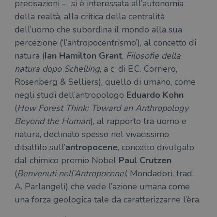
precisazioni – si è interessata all’autonomia
della realtà, alla critica della centralità
dell’uomo che subordina il mondo alla sua
percezione (‘l’antropocentrismo’), al concetto di
natura (
Ian Hamilton Grant
,
Filosofie della
natura dopo Schelling
, a c. di E.C. Corriero,
Rosenberg & Selliers), quello di umano, come
negli studi dell’antropologo
Eduardo Kohn
(
How Forest Think: Toward an Anthropology
Beyond the Human
), al rapporto tra uomo e
natura, declinato spesso nel vivacissimo
dibattito sull’
antropocene
, concetto divulgato
dal chimico premio Nobel
Paul Crutzen
(
Benvenuti nell’Antropocene!
, Mondadori, trad.
A. Parlangeli) che vede l’azione umana come
una forza geologica tale da caratterizzarne l’èra.