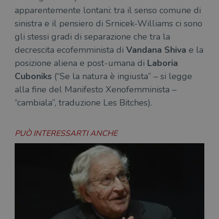
del
apparentemente lontani: tra il senso comune di
do
cor
sinistra e il pensiero di Srnicek-Williams ci sono
gli stessi gradi di separazione che tra la
decrescita ecofemminista di
Vandana Shiva
e la
posizione aliena e post-umana di
Laboria
Cuboniks
(“Se la natura è ingiusta” – si legge
alla fine del Manifesto Xenofemminista –
“cambiala”, traduzione Les Bitches).
PUÒ INTERESSARTI ANCHE