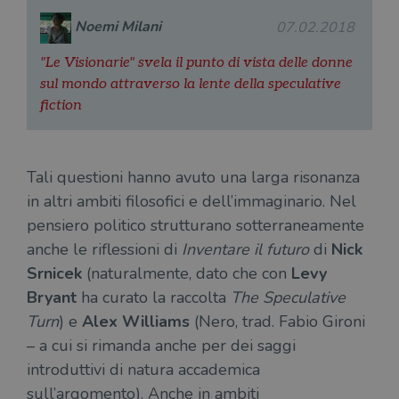
ten
distinguere gli
del
Noemi Milani
utenti unici
07.02.2018
vis
assegnando un
dei
numero
inc
"Le Visionarie" svela il punto di vista delle donne
generato
casualmente
VISITOR_INFO1_LIVE
5 mesi 4
Que
Google LLC
sul mondo attraverso la lente della speculative
come
settimane
imp
.youtube.com
identificativo
You
fiction
del client. È
ten
incluso in ogni
del
richiesta di
del
pagina in un
vid
sito e utilizzato
Yo
Tali questioni hanno avuto una larga risonanza
per calcolare i
inc
dati di
sit
in altri ambiti filosofici e dell’immaginario. Nel
visitatori,
det
sessioni e
il 
pensiero politico strutturano sotterraneamente
campagne per i
sit
report di analisi
uti
anche le riflessioni di
Inventare il futuro
di
Nick
dei siti. Per
nuo
impostazione
vec
Srnicek
(naturalmente, dato che con
Levy
predefinita,
del
scade dopo 2
di 
Bryant
ha curato la raccolta
The Speculative
anni, sebbene
sia
VISITOR_PRIVACY_METADATA
5 mesi 4
Que
YouTube
Turn
) e
Alex Williams
(Nero, trad. Fabio Gironi
personalizzabile
settimane
imp
.youtube.com
dai proprietari
You
– a cui si rimanda anche per dei saggi
di siti Web.
mem
sta
introduttivi di natura accademica
con
sull’argomento). Anche in ambiti
coo