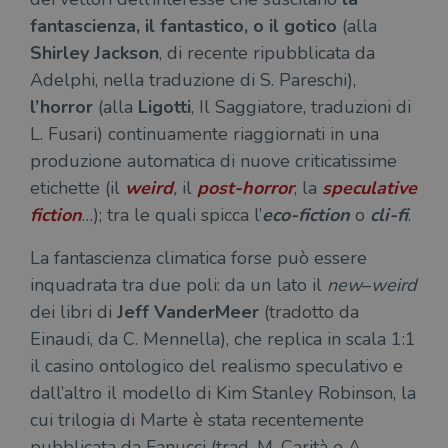
fantascienza, il fantastico, o il gotico
(alla
Shirley Jackson
, di recente ripubblicata da
Adelphi, nella traduzione di S. Pareschi),
l’horror
(alla
Ligotti
, Il Saggiatore, traduzioni di
L. Fusari) continuamente riaggiornati in una
produzione automatica di nuove criticatissime
etichette (il
weird
,
il
post-horror
, la
speculative
fiction
…); tra le quali spicca l’
eco-fiction
o
cli-fi
.
La fantascienza climatica forse può essere
inquadrata tra due poli: da un lato il
new
–
weird
dei libri di
Jeff VanderMeer
(tradotto da
Einaudi, da C. Mennella), che replica in scala 1:1
il casino ontologico del realismo speculativo e
dall’altro il modello di Kim Stanley Robinson, la
cui trilogia di Marte è stata recentemente
pubblicata da Fanucci (trad. M. Carità e A.