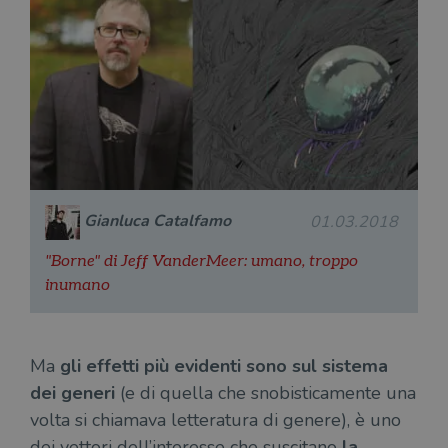
Gianluca Catalfamo
01.03.2018
"Borne" di Jeff VanderMeer: umano, troppo
inumano
Ma
gli effetti più evidenti sono sul sistema
dei generi
(e di quella che snobisticamente una
volta si chiamava letteratura di genere), è uno
dei vettori dell’interesse che suscitano
la