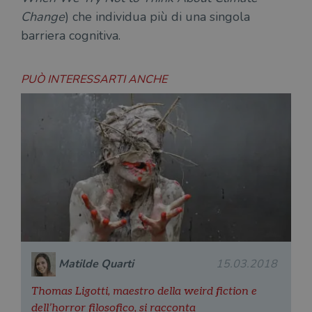
Change
) che individua più di una singola
barriera cognitiva.
PUÒ INTERESSARTI ANCHE
Matilde Quarti
15.03.2018
Thomas Ligotti, maestro della weird fiction e
dell’horror filosofico, si racconta