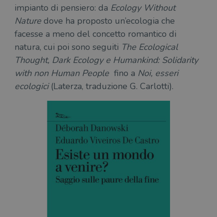
impianto di pensiero: da
Ecology Without
necessari.
Nature
dove ha proposto un’ecologia che
Fornitore
/
Nome
Scadenza
Desc
Dominio
facesse a meno del concetto romantico di
wordpress_test_cookie
Sessione
Wor
Automattic
natura, cui poi sono seguiti
The Ecological
imp
Inc.
ques
.illibraio.it
Thought, Dark Ecology e Humankind: Solidarity
quan
alla
with non Human People
fino a
Noi, esseri
login
vien
ecologici
(Laterza, traduzione G. Carlotti).
util
verif
bro
è im
per 
o rif
cook
wordpress_sec_[hash]
.illibraio.it
Sessione
Usat
gesti
sess
uten
sul s
wordpress_logged_in_[hash]
.illibraio.it
Sessione
Usat
gesti
sess
uten
sul s