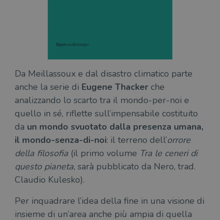
CookieScriptConsent
1 mese
Memo
CookieScript
stat
.illibraio.it
cons
cook
dell
il d
corr
msToken
.tiktok.com
1
Ques
Da Meillassoux e dal disastro climatico parte
settimana
vien
3 giorni
util
anche la serie di
Eugene Thacker
che
scop
aute
analizzando lo scarto tra il mondo-per-noi e
e si
assi
quello in sé, riflette sull’impensabile costituito
che 
rim
da
un mondo svuotato dalla presenza umana,
regis
i lor
il mondo-senza-di-noi
: il terreno dell’
orrore
sian
qua
della filosofia
(il primo volume
Tra le ceneri di
nav
attra
questo pianeta
, sarà pubblicato da Nero, trad.
sito
inte
Claudio Kulesko).
con 
servi
Per inquadrare l’idea della fine in una visione di
insieme di un’area anche più ampia di quella