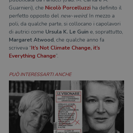
Guarnieri), che
Nicolò Porcelluzzi
ha definito il
perfetto opposto del
new-weird
. In mezzo a
poli, da qualche parte, si collocano i capolavori
di autrici come
Ursula K. Le Guin
e, soprattutto,
Margaret Atwood
, che qualche anno fa
scriveva “
It’s Not Climate Change, it’s
Everything Change
”.
PUÒ INTERESSARTI ANCHE