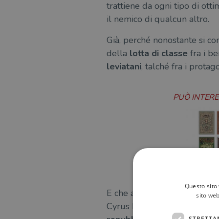
trattiene da ogni tipo di ot
il nemico di qualcun altro.
Già, perché nonostante si com
della
lotta di classe
fra i b
leviatani
, talché fra i prota
PUÒ INTER
Questo sito 
E che affonda le radici nella
sito web
Cyrus Butterfield viene ritr
STRETTA