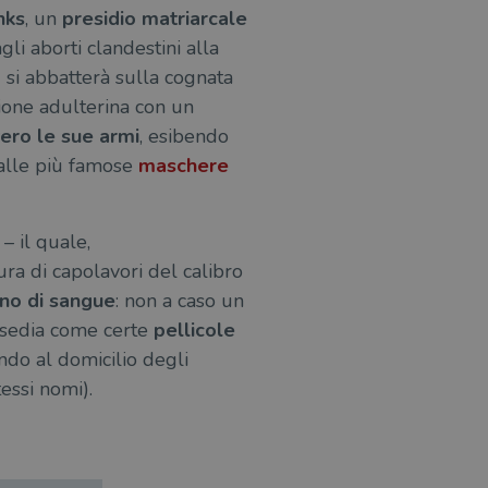
nks
, un
presidio matriarcale
azione e sicurezza,
gli aborti clandestini alla
i loro dati siano protetti
no con i suoi servizi.
a
si abbatterà sulla cognata
ione adulterina con un
vero le sue armi
, esibendo
 dalle più famose
maschere
o stato della sessione.
itari come offerte in tempo
– il quale,
he rappresenta un
si e la distribuzione dei
sura di capolavori del calibro
te usato da Google.
degli utenti, ma senza
segnando un numero
le è stimolante.
o di sangue
: non a caso un
ni richiesta di pagina in
agne per i report di analisi
traccia delle
a sedia come certe
pellicole
ia personalizzabile dai
ndo al domicilio degli
raccia delle preferenze
siti; può anche determinare
essi nomi).
a o la vecchia versione
zare lo stato del
nte.