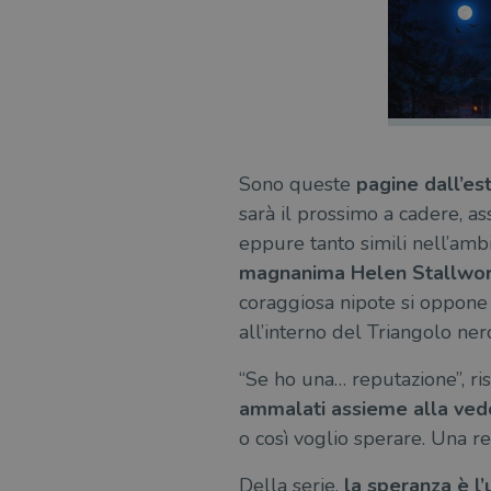
Sono queste
pagine dall’es
sarà il prossimo a cadere, a
eppure tanto simili nell’amb
magnanima Helen Stallwo
coraggiosa nipote si oppone 
all’interno del Triangolo ner
“Se ho una… reputazione”, ri
ammalati assieme alla ved
o così voglio sperare. Una re
Della serie,
la speranza è l’