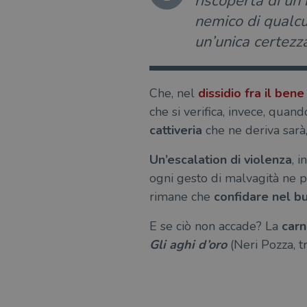
riscoperta di un
nemico di qualcu
un’unica certezza
Che, nel
dissidio fra il bene
che si verifica, invece, quan
cattiveria
che ne deriva sarà, 
Un’escalation di violenza
, i
ogni gesto di malvagità ne pr
rimane che
confidare nel b
E se ciò non accade? La
carne
Gli aghi d’oro
(Neri Pozza, t