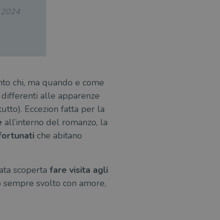
.2024
anto chi, ma quando e come
ì differenti alle apparenze
tutto). Eccezion fatta per la
e
all’interno del romanzo, la
fortunati
che abitano
ata scoperta
fare visita agli
 ho sempre svolto con amore,