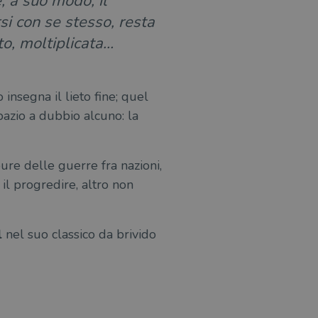
, a suo modo, il
si con se stesso, resta
tto, moltiplicata…
 insegna il lieto fine; quel
spazio a dubbio alcuno: la
 pure delle guerre fra nazioni,
il progredire, altro non
l
nel suo classico da brivido