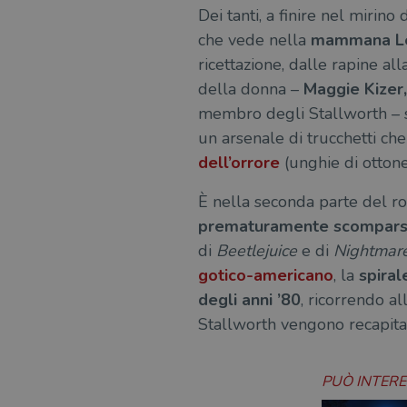
Dei tanti, a finire nel mirino
msToken
che vede nella
mammana L
ricettazione, dalle rapine al
della donna –
Maggie Kizer,
membro degli Stallworth – s
Fornitore
Forni
/
Nome
Nome
Dominio
/
un arsenale di trucchetti che
Nome
Domi
dell’orrore
(unghie di ottone
UserProfile
.illibraio.it
_ga_RXJCD2NFMF
__Secure-ROLLOUT_TOKE
.illibr
_fbp
Meta
È nella seconda parte del ro
Platform In
_ga
ttwid
.illibraio.it
Goog
prematuramente scomparso 
LLC
.illibr
di
Beetlejuice
e di
Nightmare
YSC
gotico-americano
, la
spiral
degli anni ’80
, ricorrendo a
VISITOR_INFO1_LIVE
Stallworth vengono recapitate
VISITOR_PRIVACY_METAD
PUÒ INTER