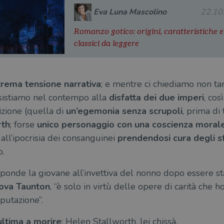
Eva Luna Mascolino
22.10
Romanzo gotico: origini, caratteristiche e
classici da leggere
trema tensione narrativa
; e mentre ci chiediamo non t
ssistiamo nel contempo alla
disfatta dei due imperi
, cos
izione (quella di
un’egemonia senza scrupoli
, prima di 
rth
; forse
unico personaggio con una coscienza moral
all’ipocrisia dei consanguinei
prendendosi cura degli s
o.
sponde la giovane all’invettiva del nonno dopo essere st
ova Taunton
, “è solo in virtù delle opere di carità che
putazione”.
ultima a morire
; Helen Stallworth, lei chissà.