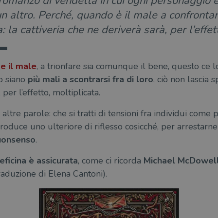
 romanzo di vendetta in cui ogni personaggio è
n altro. Perché, quando è il male a confrontar
: la cattiveria che ne deriverà sarà, per l’effe
 e il male
, a trionfare sia comunque il bene, questo ce lo
do siano
più mali a scontrarsi
fra di loro
, ciò non lascia 
per l’effetto, moltiplicata.
n altre parole: che si tratti di tensioni fra individui come
oduce uno ulteriore di riflesso cosicché, per arrestarne 
uonsenso
.
ficina è assicurata
, come ci ricorda
Michael McDowel
raduzione di Elena Cantoni).