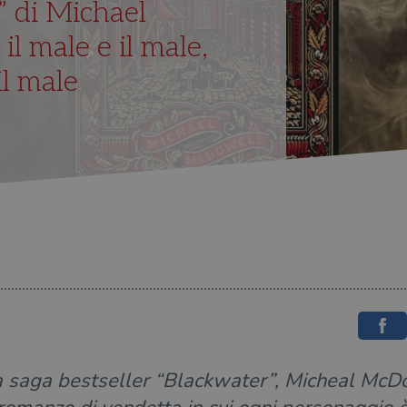
o” di Michael
il male e il male,
l male
la saga bestseller “Blackwater”, Micheal McD