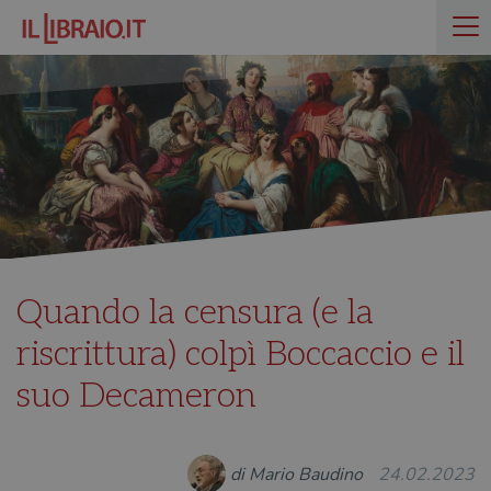
Quando la censura (e la
riscrittura) colpì Boccaccio e il
suo Decameron
di Mario Baudino
24.02.2023