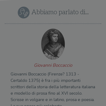
con
coo
del
Abbiamo parlato di...
do
cor
Giovanni Boccaccio
Giovanni Boccaccio (Firenze? 1313 -
Certaldo 1375) è fra i più importanti
scrittori della storia della letteratura italiana
e modello di prosa fino al XVI secolo.
Scrisse in volgare e in latino, prosa e poesia.
La sua opera più celebrata…