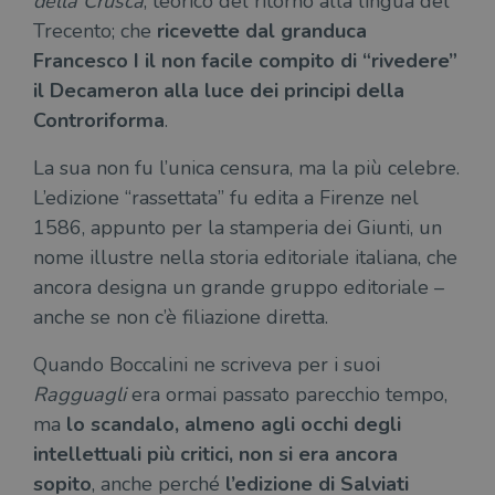
della Crusca
, teorico del ritorno alla lingua del
Trecento; che
ricevette dal granduca
Francesco I il non facile compito di “rivedere”
il Decameron alla luce dei principi della
Controriforma
.
La sua non fu l’unica censura, ma la più celebre.
L’edizione “rassettata” fu edita a Firenze nel
1586, appunto per la stamperia dei Giunti, un
nome illustre nella storia editoriale italiana, che
ancora designa un grande gruppo editoriale –
anche se non c’è filiazione diretta.
Quando Boccalini ne scriveva per i suoi
Ragguagli
era ormai passato parecchio tempo,
ma
lo scandalo, almeno agli occhi degli
intellettuali più critici, non si era ancora
sopito
, anche perché
l’edizione di Salviati