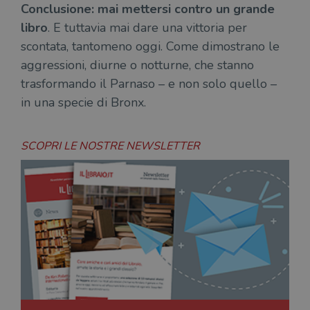
sess
Conclusione: mai mettersi contro un grande
uten
sul s
libro
. E tuttavia mai dare una vittoria per
CookieScriptConsent
1 mese
Memo
CookieScript
scontata, tantomeno oggi. Come dimostrano le
stat
.illibraio.it
cons
aggressioni, diurne o notturne, che stanno
cook
dell
trasformando il Parnaso – e non solo quello –
il d
corr
in una specie di Bronx.
msToken
.tiktok.com
1
Ques
settimana
vien
3 giorni
util
SCOPRI LE NOSTRE NEWSLETTER
scop
aute
e si
assi
che 
rim
regis
i lor
sian
qua
nav
attra
sito
inte
con 
servi