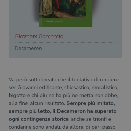
l'accesso dell'utente e la gestione dell'account. Il
sito web non può essere utilizzato
correttamente senza i cookie strettamente
necessari.
Fornitore
/
Nome
Scadenza
Desc
Dominio
Giovanni Boccaccio
G
wordpress_test_cookie
Sessione
Wor
Automattic
imp
Inc.
ques
.illibraio.it
Decameron
quan
alla
login
vien
util
verif
bro
è im
Va però sottolineato che il tentativo di rendere
per 
o rif
ser Giovanni edificante, chiesastico, moralistico,
cook
bigotto e chi più ne ha più ne metta non ebbe,
wordpress_sec_[hash]
.illibraio.it
Sessione
Usat
alla fine, alcun risultato.
Sempre più imitato,
gesti
sess
sempre più letto, il Decameron ha superato
uten
sul s
ogni contingenza storica
, anche se trionfi e
wordpress_logged_in_[hash]
.illibraio.it
Sessione
Usat
condanne sono andati, da allora, di pari passo.
gesti