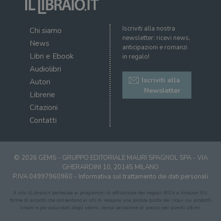
Iscriviti alla nostra
Chi siamo
newsletter: ricevi news,
News
anticipazioni e romanzi
Libri e Ebook
in regalo!
Audiolibri
Iscriviti alla
Autori
Newsletter
Librerie
Citazioni
Contatti
© 2026 GEMS - GRUPPO EDITORIALE MAURI SPAGNOL SPA - VIA
GHERARDINI 10, 20145 MILANO
P.IVA 04997960960 -
Informativa sul trattamento dei dati personali
Il sito ilLibraio.it partecipa ai programmi di affiliazione dei negozi IBS.it e Amazon EU,
forme di accordo che consentono ai siti di recepire una piccola quota dei ricavi sui prodotti
linkati e poi acquistati dagli utenti, senza variazione di prezzo per questi ultimi.