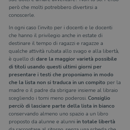
regis
però che molti potrebbero divertirsi a
i lor
sian
conoscerle.
qua
nav
attra
In ogni caso l’invito per i docenti e le docenti
sito
inte
che hanno il privilegio anche in estate di
con 
servi
destinare il tempo di ragazzi e ragazze a
qualche attività rubata allo svago e alla libertà,
è quello di
dare la maggior varietà possibile
di titoli usando questi ultimi giorni per
presentare i testi che proponiamo in modo
Fornitore
Nome
/
Scadenza
Descrizione
che la lista non si traduca in un compito
per la
Fornitore
Dominio
Fornitore
/
Nome
Scadenza
Des
madre o il padre da sbrigare insieme al libraio
Nome
/
Scadenza
Dominio
Descrizione
_ga_RXJCD2NFMF
.illibraio.it
1 anno 1
Questo cookie
Dominio
scegliendo i tomi meno poderosi.
Consiglio
mese
viene utilizzato
__Secure-ROLLOUT_TOKEN
.youtube.com
5 mesi 4
da Google
settimane
UserProfile
.illibraio.it
1 anno
Identifica
perciò di lasciare parte della lista in bianco
Analytics per
l'utente che
mantenere lo
ttwid
.tiktok.com
11 mesi 4
Que
naviga sul
conservando almeno uno spazio a un libro
stato della
settimane
co
sito.
sessione.
ass
proposto da alunne e alunni
in totale libertà
l'an
_fbp
2 mesi 4
Utilizzato
Meta
_ga
1 anno 1
Questo nome
Google
dis
settimane
da
da raccontare al ritorno, senza una scheda che
Platform