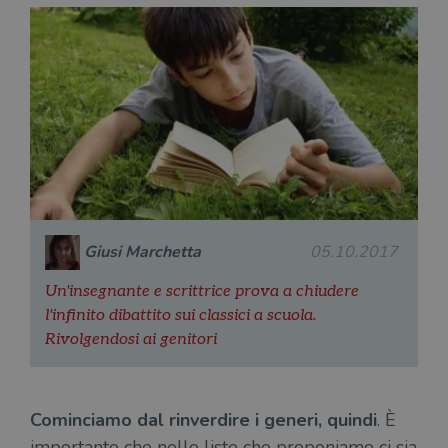
Giusi Marchetta
05.10.2017
Un'insegnante e scrittrice prova a chiudere
l'infinito dibattito sui classici a scuola.
Rivolgendosi ai genitori
Cominciamo dal rinverdire i generi, quindi
. È
importante che nelle liste che proponiamo ci sia