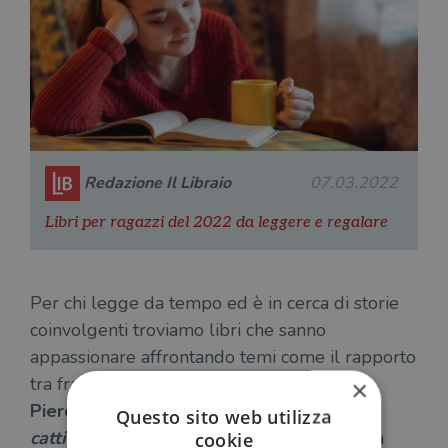
Redazione Il Libraio
07.03.2022
Libri per ragazzi del 2022 da leggere e regalare
Per chi legge da tempo ed è in cerca di storie
coinvolgenti troviamo libri che sanno
appassionare affrontando temi come il rapporto
tra fratelli come
Il grande manca
di
×
Pierdomenico Baccalario
(Il Castoro) o
Il
Questo sito web utilizza
cattivo fratello
di
Luisa Mattia
(Giunti) o tra
cookie