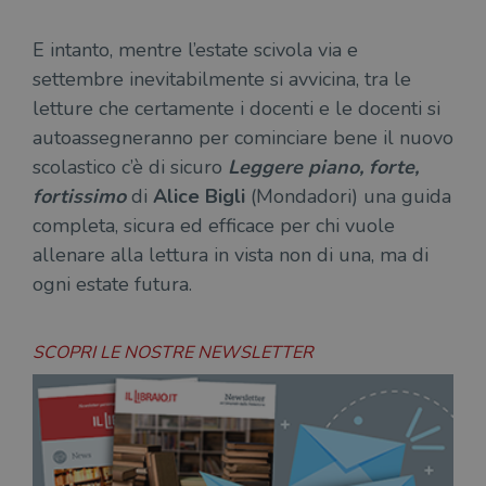
campagne per i
sit
report di analisi
uti
dei siti. Per
nuo
E intanto, mentre l’estate scivola via e
impostazione
vec
predefinita,
del
settembre inevitabilmente si avvicina, tra le
scade dopo 2
di 
anni, sebbene
letture che certamente i docenti e le docenti si
sia
VISITOR_PRIVACY_METADATA
5 mesi 4
Que
YouTube
personalizzabile
settimane
imp
.youtube.com
autoassegneranno per cominciare bene il nuovo
dai proprietari
You
di siti Web.
mem
scolastico c’è di sicuro
Leggere piano, forte,
sta
con
fortissimo
di
Alice Bigli
(Mondadori) una guida
coo
del
completa, sicura ed efficace per chi vuole
do
allenare alla lettura in vista non di una, ma di
cor
ogni estate futura.
SCOPRI LE NOSTRE NEWSLETTER