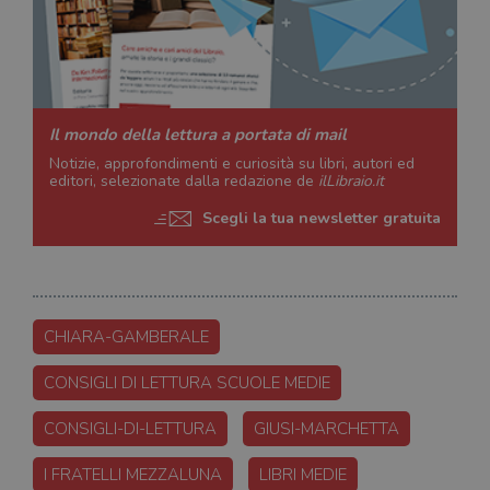
Il mondo della lettura a portata di mail
Notizie, approfondimenti e curiosità su libri, autori ed
editori, selezionate dalla redazione de
ilLibraio.it
Scegli la tua newsletter gratuita
CHIARA-GAMBERALE
CONSIGLI DI LETTURA SCUOLE MEDIE
CONSIGLI-DI-LETTURA
GIUSI-MARCHETTA
I FRATELLI MEZZALUNA
LIBRI MEDIE