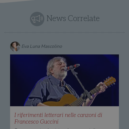
News Correlate
Eva Luna Mascolino
I riferimenti letterari nelle canzoni di
Francesco Guccini