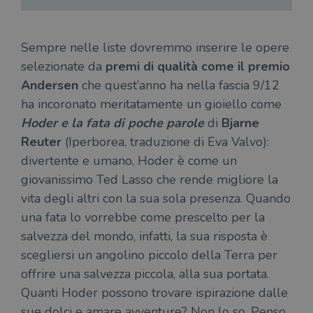
o rif
cook
wordpress_sec_[hash]
.illibraio.it
Sessione
Usat
Sempre nelle liste dovremmo inserire le opere
gesti
sess
selezionate da
premi di qualità come il premio
uten
sul s
Andersen
che quest’anno ha nella fascia 9/12
wordpress_logged_in_[hash]
.illibraio.it
Sessione
Usat
ha incoronato meritatamente un gioiello come
gesti
sess
Hoder e la fata di poche parole
di
Bjarne
uten
sul s
Reuter
(Iperborea, traduzione di Eva Valvo):
CookieScriptConsent
1 mese
Memo
CookieScript
divertente e umano, Hoder è come un
stat
.illibraio.it
cons
giovanissimo Ted Lasso che rende migliore la
cook
dell
vita degli altri con la sua sola presenza. Quando
il d
corr
una fata lo vorrebbe come prescelto per la
salvezza del mondo, infatti, la sua risposta è
msToken
.tiktok.com
1
Ques
settimana
vien
scegliersi un angolino piccolo della Terra per
3 giorni
util
scop
offrire una salvezza piccola, alla sua portata.
aute
e si
Quanti Hoder possono trovare ispirazione dalle
assi
che 
sue dolci e amare avventure? Non lo so. Penso
rim