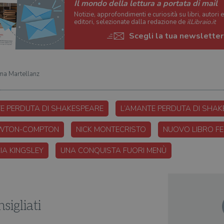
Il mondo della lettura a portata di mail
Notizie, approfondimenti e curiosità su libri, autori 
editori, selezionate dalla redazione de
ilLibraio.it
Scegli la tua newsletter
uma Martellanz
E PERDUTA DI SHAKESPEARE
L’AMANTE PERDUTA DI SHAK
WTON-COMPTON
NICK MONTECRISTO
NUOVO LIBRO FEL
IA KINGSLEY
UNA CONQUISTA FUORI MENÙ
sigliati