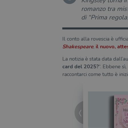
Kingsley torna i
romanzo tra mist
di “Prima regola
Il conto alla rovescia è ufficia
Shakespeare
,
il nuovo, att
La notizia è stata data dall’a
card del 2025?
“. Ebbene sì,
raccontarci come tutto è inizi
uori menù