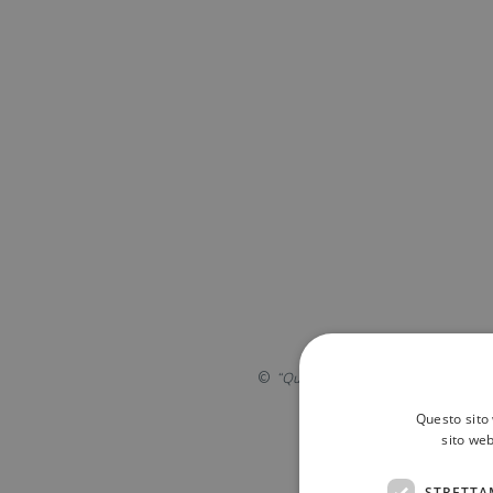
“Questa cover ha un layout diverso d
Questo sito 
sito web
PUÒ INTER
STRETTA