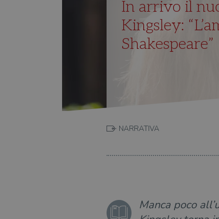
In arrivo il nu
Kingsley: “L’a
Shakespeare”
NARRATIVA
Manca poco all’us