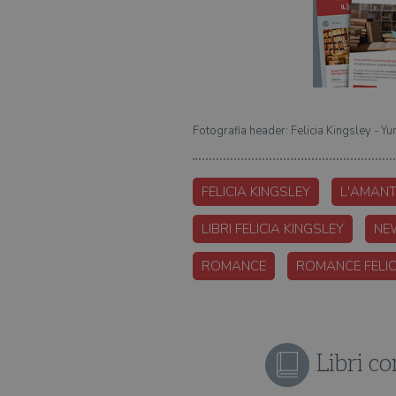
Fotografia header: Felicia Kingsley - Y
FELICIA KINGSLEY
L'AMANT
LIBRI FELICIA KINGSLEY
NE
ROMANCE
ROMANCE FELIC
Libri con