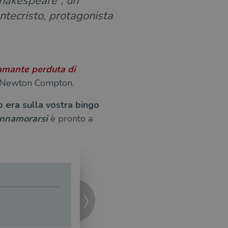
Shakespeare”, un
ntecristo, protagonista
amante perduta di
a Newton Compton.
to era sulla vostra bingo
innamorarsi
è pronto a
Fel
Ti