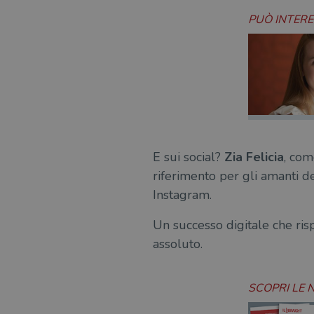
PUÒ INTER
msToken
Fornitore
Forni
/
Nome
Nome
Dominio
/
Nome
Domi
UserProfile
.illibraio.it
_ga_RXJCD2NFMF
__Secure-ROLLOUT_TOKE
.illibr
_fbp
Meta
E sui social?
Zia Felicia
, com
Platform In
_ga
ttwid
.illibraio.it
Goog
riferimento per gli amanti d
LLC
.illibr
Instagram.
YSC
Un successo digitale che rispe
VISITOR_INFO1_LIVE
assoluto.
VISITOR_PRIVACY_METAD
SCOPRI LE