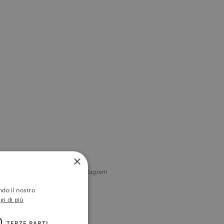
×
licia Kingsley sul suo profilo Instagram
ndo il nostro
gi di più
TERZE PARTI