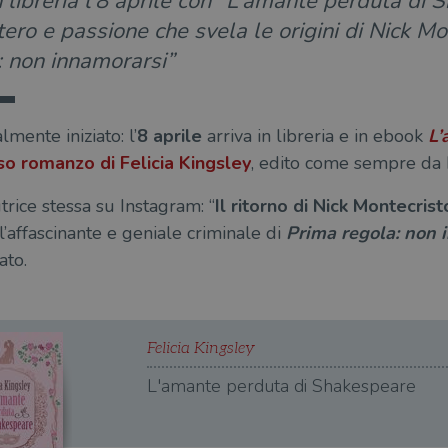
n libreria l’8 aprile con “L’amante perduta di 
ero e passione che svela le origini di Nick Mo
: non innamorarsi”
lmente iniziato: l’
8 aprile
arriva in libreria e in ebook
L’
eso
romanzo di Felicia Kingsley
, edito come sempre d
utrice stessa su Instagram: “
Il ritorno di Nick Montecris
 l’affascinante e geniale criminale di
Prima regola: non 
ato.
Felicia Kingsley
L'amante perduta di Shakespeare