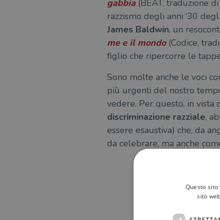
gabbia
(BEAT, traduzione di 
razzismo degli anni ‘30 degli
James Baldwin
, un resocont
me e il mondo
(Codice, trad
figlio che ripercorre le tapp
Sono molte anche le voci c
più urgenti del nostro tempo
vedere. Per questo, in vista
discriminazione razziale
, a
essere esaustiva) che, da an
da celebrare, ma anche come
Questo sito 
sito web
STRETTA