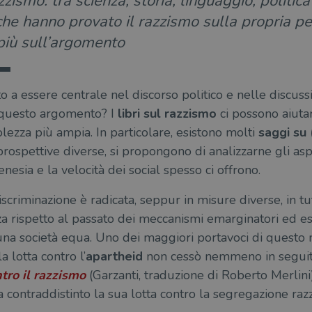
ismo: tra scienza, storia, linguaggio, politica
he hanno provato il razzismo sulla propria pel
più sull’argomento
 a essere centrale nel discorso politico e nelle discussi
 questo argomento? I
libri sul razzismo
ci possono aiuta
zza più ampia. In particolare, esistono molti
saggi su 
rospettive diverse, si propongono di analizzarne gli asp
nesia e la velocità dei social spesso ci offrono.
discriminazione è radicata, seppur in misure diverse, in t
za rispetto al passato dei meccanismi emarginatori ed e
 una società equa. Uno dei maggiori portavoci di questo
a lotta contro l’
apartheid
non cessò nemmeno in seguit
tro il razzismo
(Garzanti, traduzione di Roberto Merlini)
 contraddistinto la sua lotta contro la segregazione razz