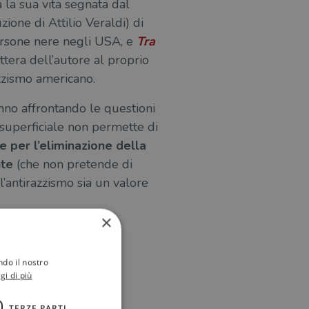
 la sua vita segnata dal
ione di Attilio Veraldi) di
persone nere negli USA, e
Tra
ettera dell’autore al proprio
azzismo americano.
nno affrontando le questioni
superficiale non permette di
e per l’eliminazione della
nte
(che non pretende di
’antirazzismo sia un valore
×
e
ndo il nostro
gi di più
TERZE PARTI