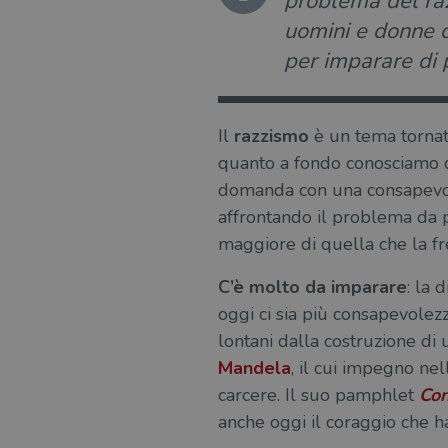
problema del razz
uomini e donne c
per imparare di 
Il
razzismo
è un tema tornato
quanto a fondo conosciamo
domanda con una consapevole
affrontando il problema da p
maggiore di quella che la fre
C’è molto da imparare
: la 
oggi ci sia più consapevolez
lontani dalla costruzione di
Mandela
, il cui impegno nell
carcere. Il suo pamphlet
Con
anche oggi il coraggio che ha