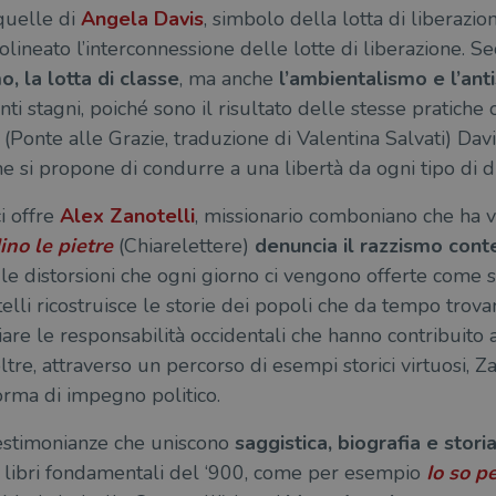
quelle di
Angela Davis
, simbolo della lotta di liberazi
olineato l’interconnessione delle lotte di liberazione. 
o, la lotta di classe
, ma anche
l’ambientalismo e l’an
i stagni, poiché sono il risultato delle stesse pratich
(Ponte alle Grazie, traduzione di Valentina Salvati) Dav
 che si propone di condurre a una libertà da ogni tipo di d
i offre
Alex Zanotelli
, missionario comboniano che ha vi
ino le pietre
(Chiarelettere)
denuncia il razzismo co
le distorsioni che ogni giorno ci vengono offerte come 
lli ricostruisce le storie dei popoli che da tempo trova
are le responsabilità occidentali che hanno contribuito a
tre, attraverso un percorso di esempi storici virtuosi, Za
orma di impegno politico.
estimonianze che uniscono
saggistica, biografia e stori
i libri fondamentali del ‘900, come per esempio
Io so pe