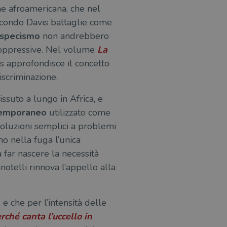
one afroamericana, che nel
Secondo Davis battaglie come
tispecismo
non andrebbero
e oppressive. Nel volume
La
is approfondisce il concetto
iscriminazione.
ssuto a lungo in Africa, e
ntemporaneo
utilizzato come
soluzioni semplici a problemi
no nella fuga l’unica
 far nascere la necessità
notelli rinnova l’appello alla
a
e che per l’intensità delle
rché canta l’uccello in