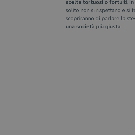
scelta tortuosi o fortuiti
. I
msToken
solito non si rispettano e si 
scopriranno di parlare la ste
una società più giusta
.
Fornitore
Forni
/
Nome
Nome
Dominio
/
Nome
Domi
UserProfile
.illibraio.it
_ga_RXJCD2NFMF
__Secure-ROLLOUT_TOKE
.illibr
_fbp
Meta
Platform In
_ga
ttwid
.illibraio.it
Goog
LLC
.illibr
YSC
VISITOR_INFO1_LIVE
VISITOR_PRIVACY_METAD