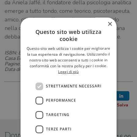
da Aniela Jaffé, il fondatore della psicologia analitica
emerge a tutto tondo, come teorico, psicoterapeuta,
amico, cittadino; e affronta gli eventi del mondo
×
nella consapevolezza che ogni esperienza umana
Questo sito web utilizza
debba misurarsi con il mistero dell’inconoscibile.
cookie
Questo sito web utilizza i cookie per migliorare
ISBN: 8833932443
la tua esperienza di navigazione. Utilizzando il
Casa Editrice: Bollati Boringhieri
nostro sito web acconsenti a tutti i cookie in
Pagine: 224
conformità con la nostra policy per i cookie.
Data di uscita: 14-11-2019
Leggi di più
STRETTAMENTE NECESSARI
PERFORMANCE
TARGETING
TERZE PARTI
Dove trovarlo