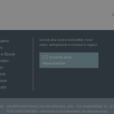
Iscriviti alla nostra newsletter: ricevi
siamo
news, anticipazioni e romanzi in regalo!
s
i e Ebook
Iscriviti alla
olibri
Newsletter
ri
erie
zioni
atti
S - GRUPPO EDITORIALE MAURI SPAGNOL SPA - VIA GHERARDINI 10, 2
P.IVA 04997960960 -
Informativa sul trattamento dei dati personali