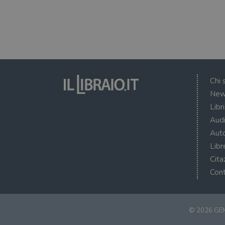
Chi 
New
Libr
Audi
Auto
Libr
Cita
Cont
© 2026 GEM