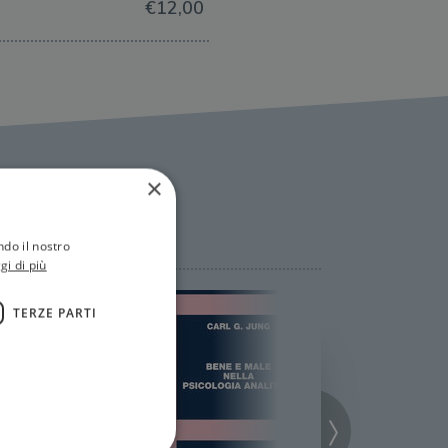
€12,00
×
ndo il nostro
gi di più
TERZE PARTI