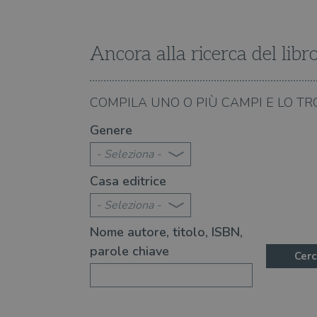
Nome
Nome
Dominio
/
Nome
Domi
UserProfile
.illibraio.it
_ga_RXJCD2NFMF
__Secure-ROLLOUT_TOKE
.illibr
Ancora alla ricerca del libr
_fbp
Meta
Platform In
_ga
ttwid
.illibraio.it
Goog
LLC
.illibr
06.08.2026
COMPILA UNO O PIÙ CAMPI E LO TR
YSC
città" è un libro indimenticabile
Perché "L'ultima estate
Genere
VISITOR_INFO1_LIVE
- Seleziona -
Casa editrice
VISITOR_PRIVACY_METAD
- Seleziona -
Nome autore, titolo, ISBN,
parole chiave
Cerc