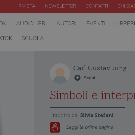
RIVISTA
NEWSLETTER
CONTATTI
CHI SI
OOK
AUDIOLIBRI
AUTORI
EVENTI
LIBRER
KTOK
SCUOLA
Carl Gustav Jung
Simboli e interp
Tradotto da:
Silvia Stefani
Leggi le prime pagine