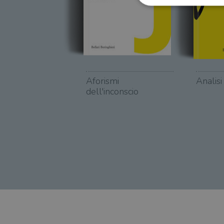
I cookie strettamente necessa
web non può essere utilizza
Nome
Aforismi
Analisi
dell'inconscio
wordpress_test_cookie
wordpress_sec_[hash]
wordpress_logged_in_[ha
CookieScriptConsent
msToken
Fornitore
Forni
/