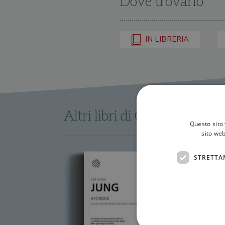
Dove trovarlo
IN LIBRERIA
Altri libri di Carl Gustav J
Questo sito 
sito web
STRETTA