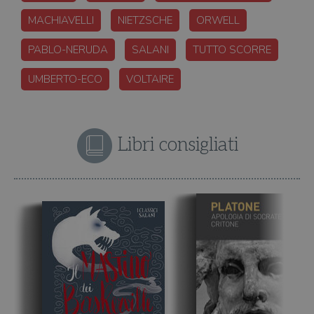
MACHIAVELLI
NIETZSCHE
ORWELL
PABLO-NERUDA
SALANI
TUTTO SCORRE
UMBERTO-ECO
VOLTAIRE
Libri consigliati