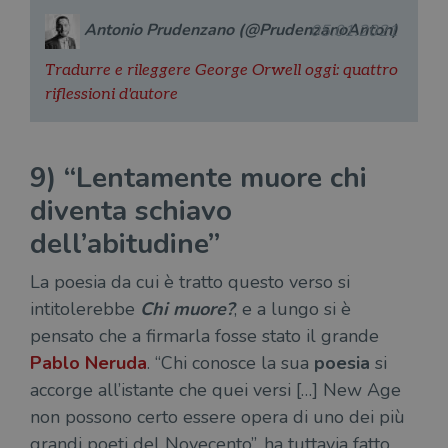
rim
regis
Antonio Prudenzano (@PrudenzanoAnton)
05.01.2021
i lor
sian
qua
Tradurre e rileggere George Orwell oggi: quattro
nav
attra
riflessioni d'autore
sito
inte
con 
servi
9)
“Lentamente muore chi
diventa schiavo
dell’abitudine”
Fornitore
La poesia da cui è tratto questo verso si
Nome
/
Scadenza
Descrizione
Fornitore
Dominio
Fornitore
/
intitolerebbe
Chi muore?
, e a lungo si è
Nome
Scadenza
Des
Nome
/
Scadenza
Dominio
Descrizione
_ga_RXJCD2NFMF
.illibraio.it
1 anno 1
Questo cookie
pensato che a firmarla fosse stato il grande
Dominio
mese
viene utilizzato
__Secure-ROLLOUT_TOKEN
.youtube.com
5 mesi 4
da Google
Pablo Neruda
. “Chi conosce la sua
poesia
si
settimane
UserProfile
.illibraio.it
1 anno
Identifica
Analytics per
l'utente che
mantenere lo
accorge all’istante che quei versi […] New Age
ttwid
.tiktok.com
11 mesi 4
Que
naviga sul
stato della
settimane
co
sito.
non possono certo essere opera di uno dei più
sessione.
ass
l'an
_fbp
2 mesi 4
Utilizzato
Meta
grandi poeti del Novecento”, ha tuttavia fatto
_ga
1 anno 1
Questo nome
Google
dis
settimane
da