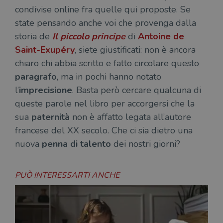
campagne per i
sit
condivise online fra quelle qui proposte. Se
report di analisi
uti
dei siti. Per
nuo
state pensando anche voi che provenga dalla
impostazione
vec
predefinita,
del
storia de
Il piccolo principe
di
Antoine de
scade dopo 2
di 
anni, sebbene
Saint-Exupéry
, siete giustificati: non è ancora
sia
VISITOR_PRIVACY_METADATA
5 mesi 4
Que
YouTube
personalizzabile
chiaro chi abbia scritto e fatto circolare questo
settimane
imp
.youtube.com
dai proprietari
You
di siti Web.
paragrafo
, ma in pochi hanno notato
mem
sta
l’
imprecisione
. Basta però cercare qualcuna di
con
coo
queste parole nel libro per accorgersi che la
del
do
sua
paternità
non è affatto legata all’autore
cor
francese del XX secolo. Che ci sia dietro una
nuova
penna di talento
dei nostri giorni?
PUÒ INTERESSARTI ANCHE