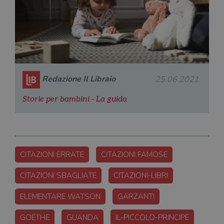
Redazione Il Libraio
25.06.2021
Storie per bambini - La guida
CITAZIONI ERRATE
CITAZIONI FAMOSE
CITAZIONI SBAGLIATE
CITAZIONI-LIBRI
ELEMENTARE WATSON
GARZANTI
GOETHE
GUANDA
IL-PICCOLO-PRINCIPE