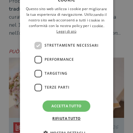
Probabilmente l’errore è il risultato di una
traduzione
del
Faust
non proprio letterale
Questo sito web utilizza i cookie per migliorare
la tua esperienza di navigazione. Utilizzando il
curata da
John Anster
, che venne poi ripresa
nostro sito web acconsenti a tutti i cookie in
nel 1951 da
William Hutchinson Murray
conformità con la nostra policy per i cookie.
Leggi di più
nell’opera
The Scottish Himalayan Expedition
…
STRETTAMENTE NECESSARI
PUÒ INTERESSARTI ANCHE
PERFORMANCE
TARGETING
TERZE PARTI
ACCETTA TUTTO
RIFIUTA TUTTO
Redazione Il Libraio
28.07.2026
MOSTRA DETTAGLI