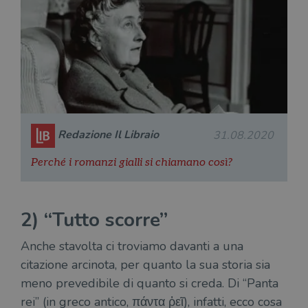
Redazione Il Libraio
31.08.2020
Perché i romanzi gialli si chiamano così?
2) “Tutto scorre”
Anche stavolta ci troviamo davanti a una
citazione arcinota, per quanto la sua storia sia
meno prevedibile di quanto si creda. Di “Panta
rei” (in greco antico,
πάντα ῥεῖ), infatti, ecco cosa