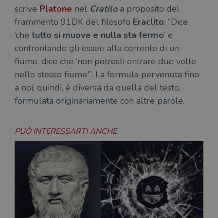
scrive
Platone
nel
Cratilo
a proposito del
frammento
91DK del filosofo
Eraclito
:
“Dice
‘che
tutto si muove e nulla sta fermo
’ e
confrontando gli esseri alla corrente di un
fiume, dice che ‘non potresti entrare due volte
nello stesso fiume'”. La formula pervenuta fino
a noi, quindi, è diversa da quella del testo,
formulata originariamente con altre parole.
PUÒ INTERESSARTI ANCHE