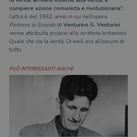
per 
o rif
compiere azione comunista e rivoluzionaria”
;
cook
l’altra è del 1982, anno in cui nell’opera
wordpress_sec_[hash]
.illibraio.it
Sessione
Usat
gesti
Partners in Ecocide
di
Venturino G. Venturini
sess
uten
venne attribuita proprio allo scrittore britannico.
sul s
Quale che sia la verità, Orwell era all’oscuro di
wordpress_logged_in_[hash]
.illibraio.it
Sessione
Usat
gesti
tutto.
sess
uten
sul s
PUÒ INTERESSARTI ANCHE
CookieScriptConsent
1 mese
Memo
CookieScript
stat
.illibraio.it
cons
cook
dell
il d
corr
msToken
.tiktok.com
1
Ques
settimana
vien
3 giorni
util
scop
aute
e si
assi
che 