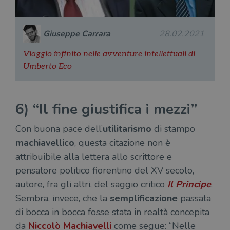
Giuseppe Carrara
28.02.2021
Viaggio infinito nelle avventure intellettuali di
Umberto Eco
6) “Il fine giustifica i mezzi”
Con buona pace dell’
utilitarismo
di stampo
machiavellico
, questa citazione non è
attribuibile alla lettera allo scrittore e
pensatore politico fiorentino del XV secolo,
autore, fra gli altri, del saggio critico
Il Principe
.
Sembra, invece, che la
semplificazione
passata
di bocca in bocca fosse stata in realtà concepita
da
Niccolò Machiavelli
come segue: “Nelle