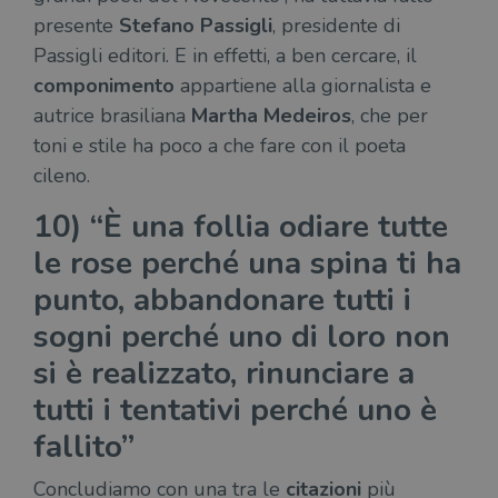
Platform
mese
di cookie è
LLC
dei
Facebook
Inc.
presente
Stefano Passigli
, presidente di
associato a
.illibraio.it
per
per fornire
.illibraio.it
Google
in 
una serie di
Passigli editori. E in effetti, a ben cercare, il
Universal
int
prodotti
Analytics, che
ute
pubblicitari
componimento
appartiene alla giornalista e
rappresenta un
par
come
aggiornamento
par
offerte in
autrice brasiliana
Martha Medeiros
, che per
significativo del
cat
tempo reale
servizio di
gen
da
toni e stile ha poco a che fare con il poeta
analisi più
sti
inserzionisti
comunemente
terzi.
cileno.
usato da
YSC
Sessione
Que
Google LLC
Google. Questo
imp
.youtube.com
cookie viene
10) “È una follia odiare tutte
Yo
utilizzato per
ten
distinguere gli
del
le rose perché una spina ti ha
utenti unici
vis
assegnando un
dei
punto, abbandonare tutti i
numero
inc
generato
casualmente
sogni perché uno di loro non
VISITOR_INFO1_LIVE
5 mesi 4
Que
Google LLC
come
settimane
imp
.youtube.com
identificativo
You
si è realizzato, rinunciare a
del client. È
ten
incluso in ogni
del
tutti i tentativi perché uno è
richiesta di
del
pagina in un
vid
sito e utilizzato
Yo
fallito”
per calcolare i
inc
dati di
sit
visitatori,
det
Concludiamo con una tra le
citazioni
più
sessioni e
il 