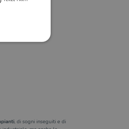
ione dell'account. Il sito
 pagina di login. Il
 Web è impostato per
sito
sito
mpianti
, di sogni inseguiti e di
te per il dominio corrente.