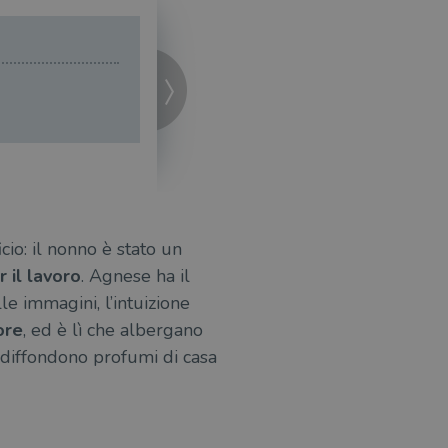
Fr
La
cio: il nonno è stato un
 il lavoro
. Agnese ha il
le immagini, l’intuizione
ore
, ed è lì che albergano
 diffondono profumi di casa