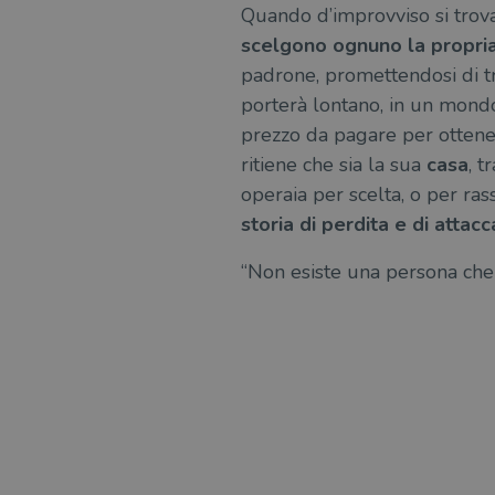
Quando d’improvviso si trovan
scelgono ognuno la propria
padrone, promettendosi di tro
porterà lontano, in un mondo
prezzo da pagare per ottener
ritiene che sia la sua
casa
, t
operaia per scelta, o per ra
storia di perdita e di atta
“Non esiste una persona che 