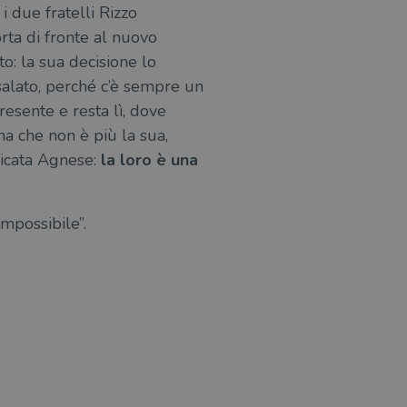
i due fratelli Rizzo
rta di fronte al nuovo
o: la sua decisione lo
salato, perché c’è sempre un
esente e resta lì, dove
gna che non è più la sua,
dicata Agnese:
la loro è una
mpossibile”.