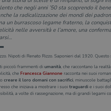
 una storia di scelte e di rimpianti, di sogni in
alento che negli anni ’50 sta scoprendo il bene
nche la radicalizzazione dei mondi dei padroni
ma un burrascoso legame fraterno, la conquista
felicità nelle avversità e l’amore, una conferm
arsi…
o. Nipoti di Renato Rizzo. Saponieri dal 1920. Questo 
nti piccoli frammenti di
umanità
, che raccontano la realtà
licità, che
Francesca Giannone
racconta nei suoi romanz
to
creare il loro domani con
sacrifici
, minuscole battag
resso che iniziava a mostrare i suoi
traguardi
e i suoi do
ossibilità, a volte di rassegnazione, ma di grandi legami c