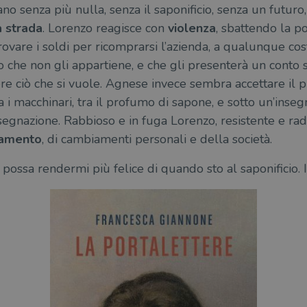
o senza più nulla, senza il saponificio, senza un futuro, 
 strada
. Lorenzo reagisce con
violenza
, sbattendo la po
vare i soldi per ricomprarsi l’azienda, a qualunque cost
 che non gli appartiene, e che gli presenterà un conto 
e ciò che si vuole. Agnese invece sembra accettare il pr
ra i macchinari, tra il profumo di sapone, e sotto un’inse
ssegnazione. Rabbioso e in fuga Lorenzo, resistente e ra
ccamento
, di cambiamenti personali e della società.
possa rendermi più felice di quando sto al saponificio. I