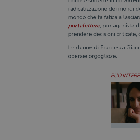
rinunce sofferte in un
Salen
radicalizzazione dei mondi de
msToken
mondo che fa fatica a lascia
portalettere
, protagoniste d
prendere decisioni criticate, 
Fornitore
Forni
/
Nome
Nome
Dominio
/
Le
donne
di Francesca Gianno
Nome
Domi
operaie orgogliose.
UserProfile
.illibraio.it
_ga_RXJCD2NFMF
__Secure-ROLLOUT_TOKE
.illibr
_fbp
Meta
Platform In
_ga
ttwid
.illibraio.it
Goog
PUÒ INTER
LLC
.illibr
YSC
VISITOR_INFO1_LIVE
VISITOR_PRIVACY_METAD