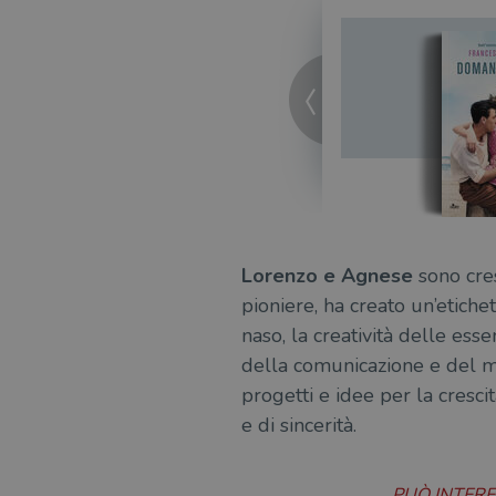
ne
Lorenzo e Agnese
sono cres
pioniere, ha creato un’etiche
naso, la creatività delle esse
della comunicazione e del ma
progetti e idee per la cresci
e di sincerità.
PUÒ INTER