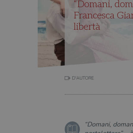
“Domani, doman
Francesca Gia
libertà
D'AUTORE
“Domani, domani”