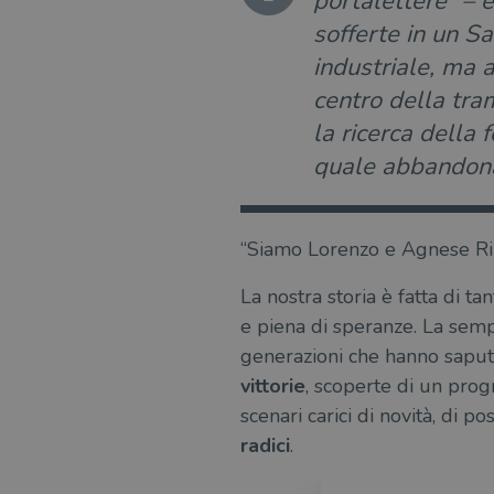
portalettere” – è
sofferte in un S
industriale, ma a
centro della tra
la ricerca della 
quale abbandon
“Siamo Lorenzo e Agnese Rizz
La nostra storia è fatta di ta
e piena di speranze. La semp
generazioni che hanno sapu
vittorie
, scoperte di un prog
scenari carici di novità, di p
radici
.